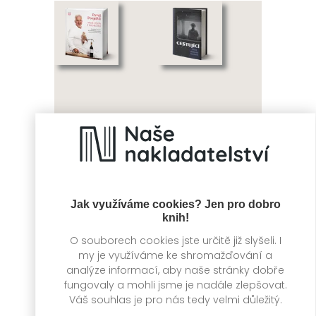
Moje cesta k
Cestující
Michelinu
Ulrich Alexander
Jak využíváme cookies? Jen pro dobro
Boschwitz
Pavel Pospíšil
knih!
O souborech cookies jste určitě již slyšeli. I
my je využíváme ke shromažďování a
analýze informací, aby naše stránky dobře
fungovaly a mohli jsme je nadále zlepšovat.
Váš souhlas je pro nás tedy velmi důležitý.