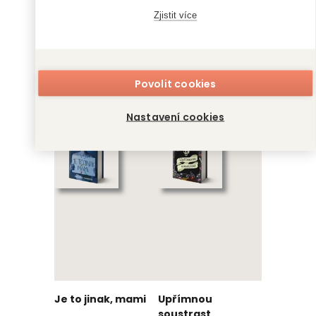
Zjistit více
Povolit cookies
Umění války
Bůh pláče potichu
Pete Katz, Sun- C'
Hana Repová
Nastavení cookies
Je to jinak, mami
Upřímnou
soustrast