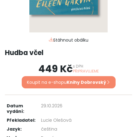
Stáhnout obálku
Hudba včel
449 Kč
s
DPH
PŘIPRAVUJEME
Koupit na e-shopu
Knihy Dobrovský
Datum
29.10.2026
vydání:
Překladatel:
Lucie Olešová
Jazyk:
čeština