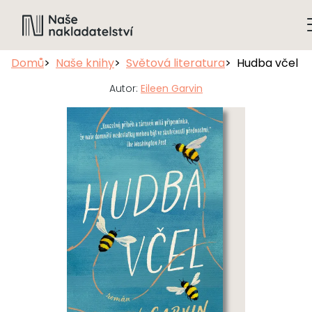
Domů
Naše knihy
Světová literatura
Hudba včel
Autor:
Eileen Garvin