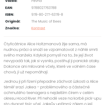
Vazba:
Pevná
EAN:
9788027763788
ISBN:
978-80-277-6378-8
Originál:
The Music of Bees
Značka:
Kontrast
Čtyřicátnice Alice Holtzmanová žije sama, má
nudnou práci a snaží se vzpamatovat z náhlé smrti
svého manžela. Kdykoli pomyslí na to, že její život
nevypadá tak, jak si vysnila, postihují ji panické ataky.
Dokonce ani milované včely, které ve volném čase
chová, jí už nepomáhají.
Jednou ji při řízení přepadne záchvat úzkosti a Alice
téměř srazí Jakea – problémového a částečně
ochrnutého teenagera s nejdelším čírem v celém
okresu Hood River. Při nehodě veze na korbě pick-upu
sto dvacet tisíc včel. Jakeův upřímný zájem o její