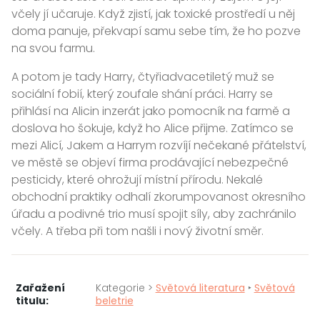
včely jí učaruje. Když zjistí, jak toxické prostředí u něj
doma panuje, překvapí samu sebe tím, že ho pozve
na svou farmu.
A potom je tady Harry, čtyřiadvacetiletý muž se
sociální fobií, který zoufale shání práci. Harry se
přihlásí na Alicin inzerát jako pomocník na farmě a
doslova ho šokuje, když ho Alice přijme. Zatímco se
mezi Alicí, Jakem a Harrym rozvíjí nečekané přátelství,
ve městě se objeví firma prodávající nebezpečné
pesticidy, které ohrožují místní přírodu. Nekalé
obchodní praktiky odhalí zkorumpovanost okresního
úřadu a podivné trio musí spojit síly, aby zachránilo
včely. A třeba při tom našli i nový životní směr.
Zařažení
Kategorie >
Světová literatura
‣
Světová
titulu:
beletrie