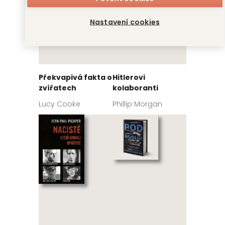
Nastavení cookies
Překvapivá fakta o
Hitlerovi
zvířatech
kolaboranti
Lucy Cooke
Phillip Morgan