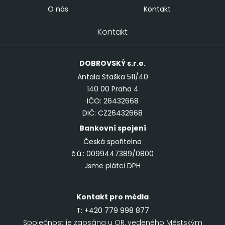
O nás
Kontakt
Kontakt
DOBROVSKÝ
s.r.o.
Antala Staška 511/40
140 00 Praha 4
IČO: 26432668
DIČ: CZ26432668
Bankovní spojení
Česká spořitelna
č.ú.: 0099447389/0800
Jsme plátci DPH
Kontakt pro média
T:
+420 779 998 877
Společnost je zapsána u OR, vedeného Městským