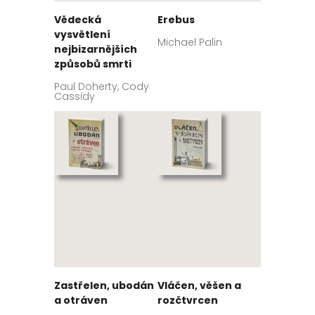
Vědecká
Erebus
vysvětlení
Michael Palin
nejbizarnějších
způsobů smrti
Paul Doherty, Cody
Cassidy
Zastřelen, ubodán
Vláčen, věšen a
a otráven
rozčtvrcen