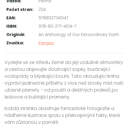
Vazba:
Pevná
Počet stran:
224
EAN:
9788027740147
ISBN:
978-80-277-4014-7
Originál:
An Anthology of Our Extraordinary Earth
Značka:
Pangea
Vydejte se ze středu Země do její vzdušné atmosféry
a cestou objevujte doutnající sopky, burácející
vodopády a blýskající bouře. Tato okouzlující kniha
vypráví jedinečné příběhy z více než stovky míst naší
užasné planety - od pouští a deštných pralesů po
ledovce a bublající prameny.
Každá stránka obsahuje fantastické fotografie a
nádherné ilustrace spolu s překvapivými fakty, které
vám zůstanou v paměti.