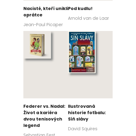
Nacisté, kteří unikli
Pod kudlu!
oprátce
Arnold van de Laar
Jean-Paul Picaper
Federer vs. Nadal:
Ilustrovaná
Život a kariéra
historie fotbalu:
dvou tenisových
Síň slávy
legend
David Squires
Sebastian Fest