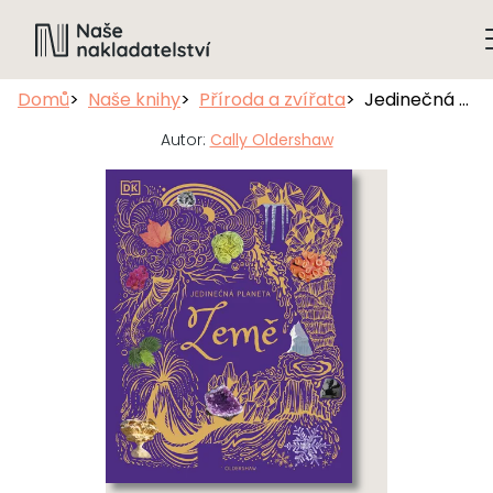
Domů
Naše knihy
Příroda a zvířata
Jedinečná planeta Země
Autor:
Cally Oldershaw