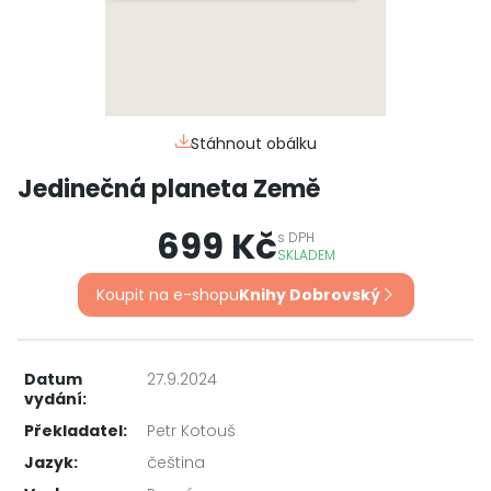
Stáhnout obálku
Jedinečná planeta Země
699 Kč
s
DPH
SKLADEM
Koupit na e-shopu
Knihy Dobrovský
Datum
27.9.2024
vydání:
Překladatel:
Petr Kotouš
Jazyk:
čeština