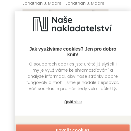
Jonathan J. Moore
Jonathan J. Moore
Jak využíváme cookies? Jen pro dobro
knih!
O souborech cookies jste určitě již slyšeli. I
my je využíváme ke shromažďování a
analýze informací, aby naše stránky dobře
Hitlerova smrt
Cesta časem na
fungovaly a mohli jsme je nadále zlepšovat.
starých mapách
Váš souhlas je pro nás tedy velmi důležitý.
Jean-Christophe
Brisard
Kevin J. Brown
Zjistit více
Povolit cookies