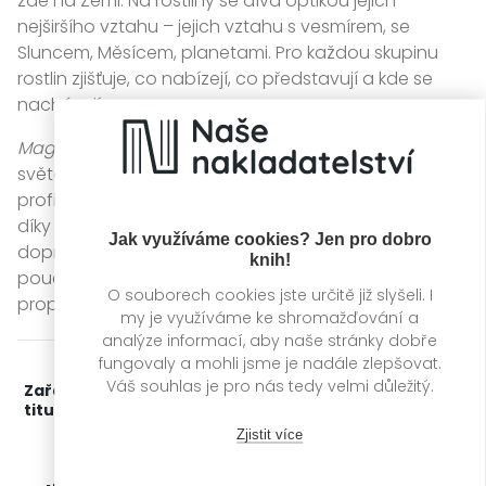
zde na Zemi. Na rostliny se dívá optikou jejich
nejširšího vztahu – jejich vztahu s vesmírem, se
Sluncem, Měsícem, planetami. Pro každou skupinu
rostlin zjišťuje, co nabízejí, co představují a kde se
nacházejí.
Magie rostlin
nabízí příležitost hledat harmonii se
světem kolem vás a vesmírem nad vámi. Jednotlivé
profily pokrývají historii a souvislosti, které lze vytvořit
díky kosmické magii dané rostliny, a jsou
Jak využíváme cookies? Jen pro dobro
doprovázeny nádhernými ilustracemi, což z knihy činí
knih!
poučnou meditaci o silách, které nám rostliny
O souborech cookies jste určitě již slyšeli. I
propůjčují.
my je využíváme ke shromažďování a
analýze informací, aby naše stránky dobře
fungovaly a mohli jsme je nadále zlepšovat.
Váš souhlas je pro nás tedy velmi důležitý.
Zařažení
Kategorie >
Odborné publikace
‣
Esoterika
titulu:
a duchovní svět
Zjistit více