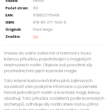
Vazba:
Pevná
Počet stran:
160
EAN:
9788027775408
ISBN:
978-80-277-7540-8
Originál:
Plant Magic
Značka:
Via
Vneste do svého světa mír a harmonii s touto
krásnou příručkou pojednávající o magických
vlastnostech rostlin. Objevte své posvátné síly
prostřednictvím jejich kosmické magie.
Tato krásně ilustrovaná kniha plná zajímavých
souvislostí vám poskytne informace o pozemské
historii jednotlivých rostlin a kosmické magii, kterou
obsahují. Tato příručka, rozdělená podle kosmických
archetypů, odhaluje síly rostlin, které rostou přímo