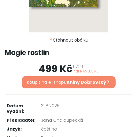
Stáhnout obálku
Magie rostlin
499 Kč
s
DPH
PŘIPRAVUJEME
Koupit na e-shopu
Knihy Dobrovský
Datum
31.8.2026
vydání:
Překladatel:
Jana Chaloupecká
Jazyk:
čeština