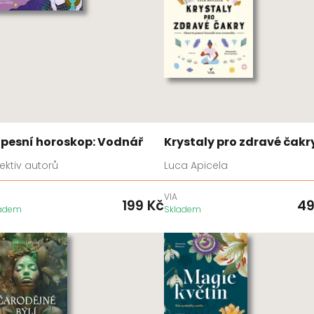
pesní horoskop: Vodnář
Krystaly pro zdravé čakr
ektiv autorů
Luca Apicela
VIA
199
Kč
4
ladem
Skladem