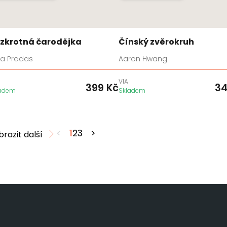
zkrotná čarodějka
Čínský zvěrokruh
ia Pradas
Aaron Hwang
VIA
399
Kč
3
ladem
Skladem
<
1
2
3
>
brazit další