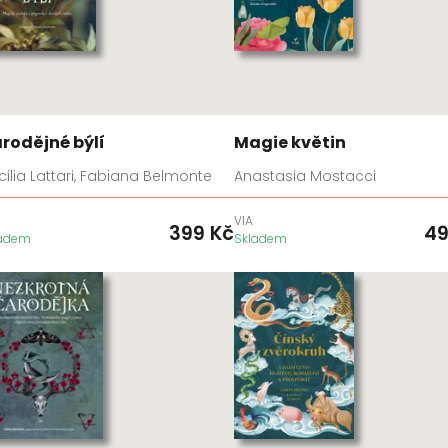
rodějné býlí
Magie květin
ilia Lattari, Fabiana Belmonte
Anastasia Mostacci
VIA
399
Kč
4
ladem
Skladem