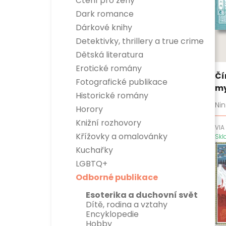
Čtení pro ženy
Dark romance
Dárkové knihy
Detektivky, thrillery a true crime
Detektivky
Dětská literatura
True crime
Dětská naučná
Erotické romány
Thrillery
Dětská beletrie
Čí
Fotografické publikace
my
Historické romány
Ni
Horory
Knižní rozhovory
VIA
Křížovky a omalovánky
Sk
Kuchařky
LGBTQ+
Odborné publikace
Esoterika a duchovní svět
Dítě, rodina a vztahy
Encyklopedie
Hobby