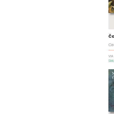
Ča
Cec
VIA
Sk