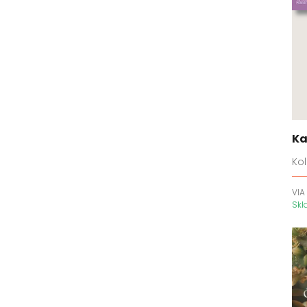
Ka
Kol
VIA
Sk