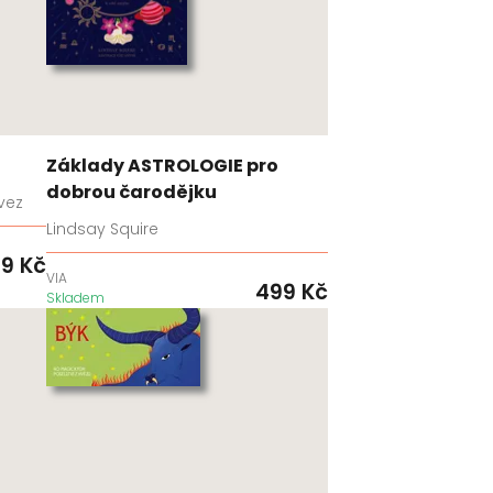
Základy ASTROLOGIE pro
dobrou čarodějku
vez
Lindsay Squire
99
Kč
VIA
499
Kč
Skladem