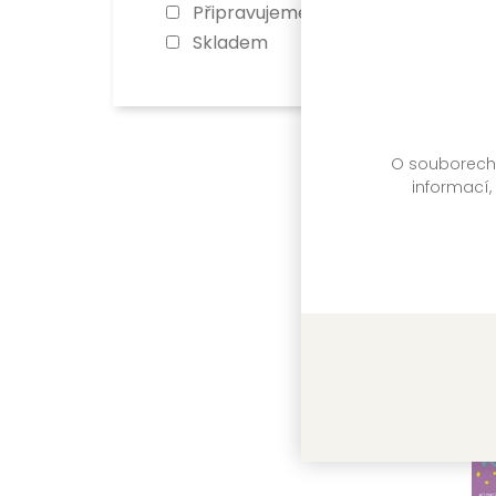
VIA
Připravujeme
Sk
Skladem
O souborech c
informací,
Ka
Kol
VIA
Sk