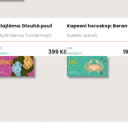
lajláma: Dlouhá pouť
Kapesní horoskop: Beran
tyáš Namai, Tomáš Krejčí
Kolektiv autorů
TE
VIA
399
Kč
1
ladem
Skladem