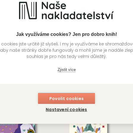
VIA
199
Kč
1
ladem
Skladem
Jak využíváme cookies? Jen pro dobro knih!
ookies jste určitě již slyšeli. I my je využíváme ke shromažďo
 aby naše stránky dobře fungovaly a mohli jsme je nadále zle
souhlas je pro nás tedy velmi důležitý.
Zjistit více
pesní horoskop: Střelec
Kapesní horoskop: Kozor
ektiv autorů
Kolektiv autorů
Povolit cookies
VIA
Nastavení cookies
199
Kč
1
ladem
Skladem