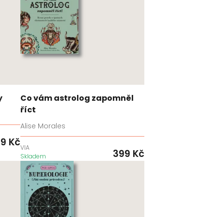
y
Co vám astrolog zapomněl
říct
Alise Morales
99
Kč
VIA
399
Kč
Skladem