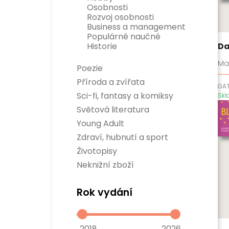
Osobnosti
Rozvoj osobnosti
Business a management
Populárně naučné
Da
Historie
Ma
Poezie
Příroda a zvířata
GA
Sci-fi, fantasy a komiksy
Sk
Sci-fi
Světová literatura
Fantasy
Divadelní hry
Young Adult
Komiksy
Světová beletrie
Verneovky
Zdraví, hubnutí a sport
Gamebooky
Sport
Životopisy
Manga
Zdraví a hubnutí
Neknižní zboží
Rok vydání
2018
2026