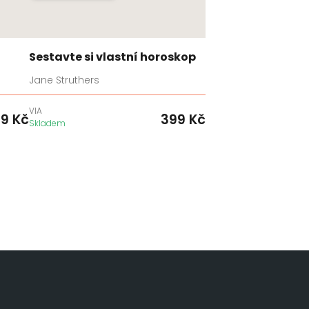
Sestavte si vlastní horoskop
Jane Struthers
VIA
49
Kč
399
Kč
Skladem