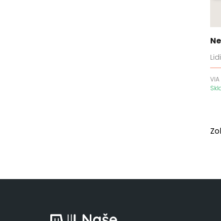
Ne
Lid
VIA
Sk
Zo