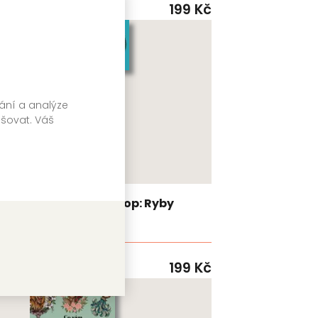
VIA
99
Kč
199
Kč
Skladem
vání a analýze
pšovat. Váš
oh
Kapesní horoskop: Ryby
Kolektiv autorů
VIA
99
Kč
199
Kč
Skladem