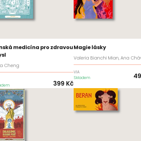
nská medicína pro zdravou
Magie lásky
sl
Valeria Bianchi Mian, Ana Chá
na Cheng
VIA
4
Skladem
399
Kč
ladem