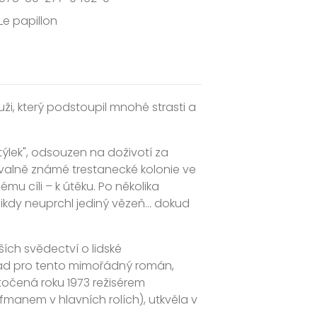
Le papillon
, který podstoupil mnohé strasti a
otýlek", odsouzen na doživotí za
alně známé trestanecké kolonie ve
mu cíli – k útěku. Po několika
dy neuprchl jediný vězeň... dokud
ích svědectví o lidské
klad pro tento mimořádný román,
atočená roku 1973 režisérem
anem v hlavních rolích), utkvěla v