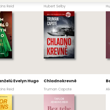
kins Reid
Hubert Selby
Hu
nželů Evelyn Hugo
Chladnokrevně
B
kins Reid
Truman Capote
Al