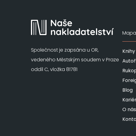
Mapa 
Společnost je zapsána u OR,
Knihy
vedeného Městským soudem v Praze
Autoř
oddíl C, vložka 81781
Rukop
Forei
Blog
Karié
O nás
Konta