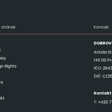
stránek
Kontakt
DOBROV
i
Antala St
isy
140 00 P
gn Rights
IČO: 264
DIČ: CZ2
ra
Kontakt
kt
T:
+420 7