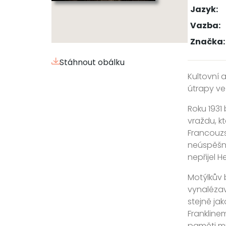
Jazyk:
Vazba:
Značka:
Stáhnout obálku
Kultovní 
útrapy ve 
Roku 1931 
vraždu, k
Francouzs
neúspěšný
nepřijel He
Motýlkův 
vynalézav
stejně ja
Frankline
paměti m