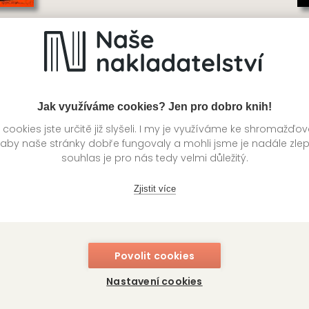
 hnus v Las Vegas
Rumový deník
D
 Thompson
Hunter S. Thompson
Ta
Jak využíváme cookies? Jen pro dobro knih!
ookies jste určitě již slyšeli. I my je využíváme ke shromažďo
 aby naše stránky dobře fungovaly a mohli jsme je nadále zle
souhlas je pro nás tedy velmi důležitý.
Zjistit více
Povolit cookies
Nastavení cookies
v plamenech
Rekviem za sen
He