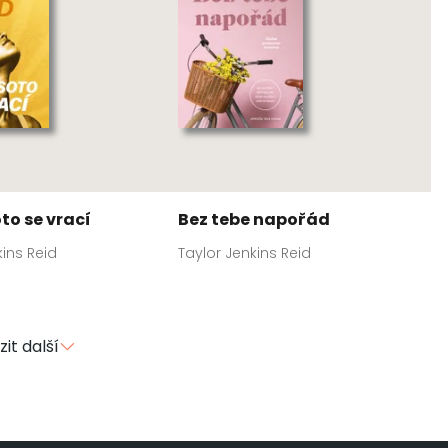
to se vrací
Bez tebe napořád
kins Reid
Taylor Jenkins Reid
it další