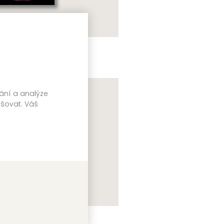
aisy Jones & The Six
ylor Jenkins Reid
vání a analýze
pšovat. Váš
ll's Angels