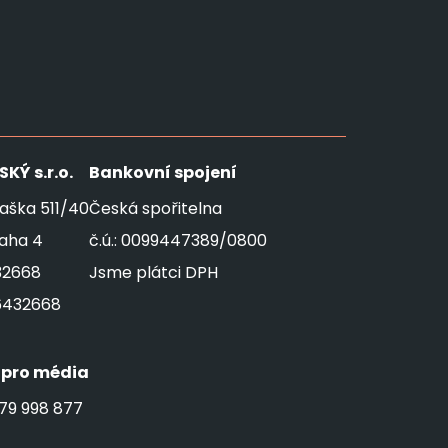
SKÝ
s.r.o.
Bankovní spojení
aška 511/40
Česká spořitelna
raha 4
č.ú.: 0099447389/0800
32668
Jsme plátci DPH
6432668
 pro média
79 998 877