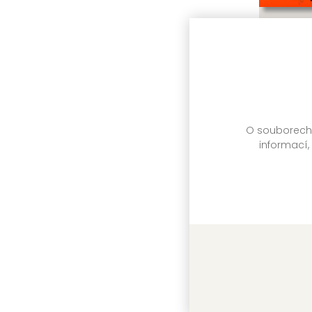
Strach a
Hunter S.
O souborech c
informací,
Malibu 