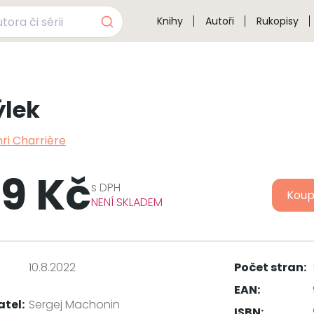
Knihy
Autoři
Rukopisy
lek
ri Charrière
9 Kč
s
DPH
Koup
NENÍ SKLADEM
10.8.2022
Počet stran:
EAN:
atel:
Sergej Machonin
ISBN: