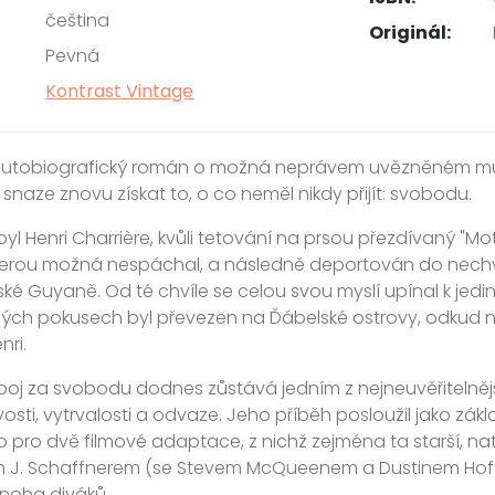
čeština
Originál:
Pevná
Kontrast Vintage
autobiografický román o možná neprávem uvězněném muži
snaze znovu získat to, o co neměl nikdy přijít: svobodu.
byl Henri Charrière, kvůli tetování na prsou přezdívaný "M
terou možná nespáchal, a následně deportován do nechv
ké Guyaně. Od té chvíle se celou svou myslí upínal k jediné
ch pokusech byl převezen na Ďábelské ostrovy, odkud nik
nri.
boj za svobodu dodnes zůstává jedním z nejneuvěřitelnějš
osti, vytrvalosti a odvaze. Jeho příběh posloužil jako zá
ko pro dvě filmové adaptace, z nichž zejména ta starší, n
m J. Schaffnerem (se Stevem McQueenem a Dustinem Hoffm
noha diváků.