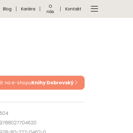
O
Blog
Kariéra
Kontakt
nás
it na e-shopu
Knihy Dobrovský
504
9788027704620
978-80-277-0462-0