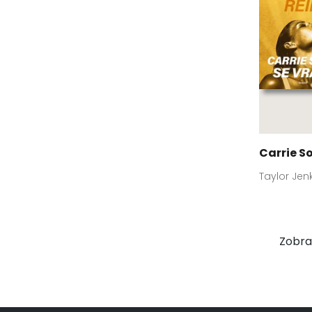
Carrie So
Taylor Jen
Zobraz