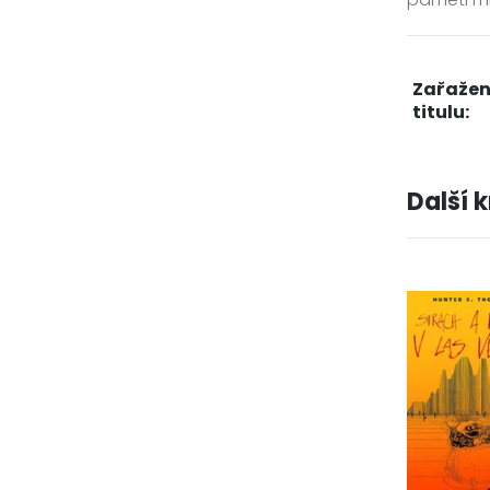
Zařažen
titulu:
Další 