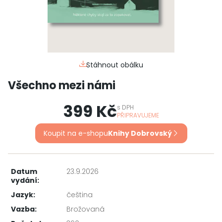
Stáhnout obálku
Všechno mezi námi
399 Kč
s
DPH
PŘIPRAVUJEME
Koupit na e-shopu
Knihy Dobrovský
Datum
23.9.2026
vydání:
Jazyk:
čeština
Vazba:
Brožovaná