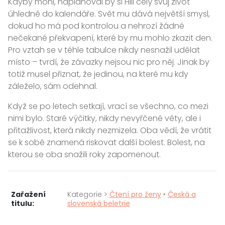
Kdyby mohl, naplánoval by si Hill celý svůj život
úhledně do kalendáře. Svět mu dává největší smysl,
dokud ho má pod kontrolou a nehrozí žádné
nečekané překvapení, které by mu mohlo zkazit den.
Pro vztah se v téhle tabulce nikdy nesnažil udělat
místo – tvrdí, že závazky nejsou nic pro něj. Jinak by
totiž musel přiznat, že jedinou, na které mu kdy
záleželo, sám odehnal.
Když se po letech setkají, vrací se všechno, co mezi
nimi bylo. Staré výčitky, nikdy nevyřčené věty, ale i
přitažlivost, která nikdy nezmizela. Oba vědí, že vrátit
se k sobě znamená riskovat další bolest. Bolest, na
kterou se oba snažili roky zapomenout.
Zařažení
Kategorie >
Čtení pro ženy
‣
Česká a
titulu:
slovenská beletrie