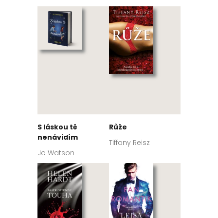
S láskou tě
Růže
nenávidím
Tiffany Reisz
Jo Watson