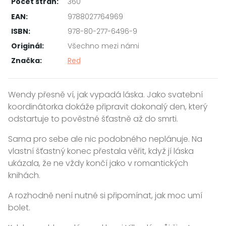
Počet stran:
360
EAN:
9788027764969
ISBN:
978-80-277-6496-9
Originál:
Všechno mezi námi
Značka:
Red
Wendy přesně ví, jak vypadá láska. Jako svatební
koordinátorka dokáže připravit dokonalý den, který
odstartuje to pověstné šťastně až do smrti.
Sama pro sebe ale nic podobného neplánuje. Na
vlastní šťastný konec přestala věřit, když jí láska
ukázala, že ne vždy končí jako v romantických
knihách.
A rozhodně není nutné si připomínat, jak moc umí
bolet.