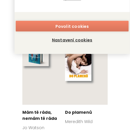
Strmý pád
Kolotoč
Povolit cookies
Bianca Iosivoni
Paulina Świst
Nastavení cookies
Mám tě ráda,
Do plamenů
nemám tě ráda
Meredith Wild
Jo Watson