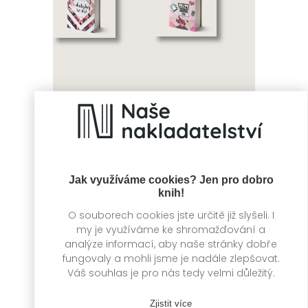
Nedotýkej se mě
Jak hacknout
zlomené srdce
Laura Kneidl
Jak využíváme cookies? Jen pro dobro
Kristin Rockaway
knih!
O souborech cookies jste určitě již slyšeli. I
my je využíváme ke shromažďování a
analýze informací, aby naše stránky dobře
fungovaly a mohli jsme je nadále zlepšovat.
Váš souhlas je pro nás tedy velmi důležitý.
Zjistit více