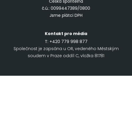
Česká spořitelna
č.ú.: 0099447389/0800
Jsme plátci DPH
Kontakt pro média
T:
+420 779 998 877
Společnost je zapsána u OR, vedeného Městským
soudem v Praze oddíl C, vložka 81781