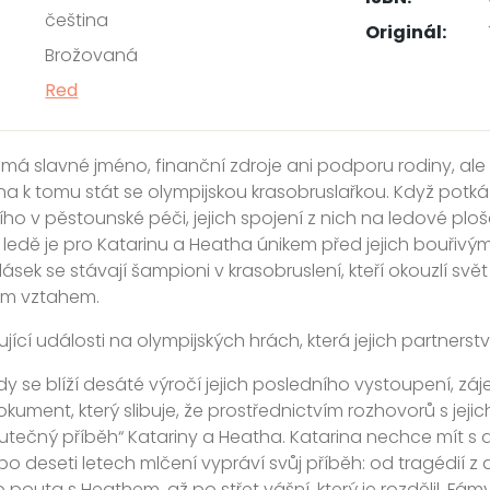
čeština
Originál:
Brožovaná
Red
á slavné jméno, finanční zdroje ani podporu rodiny, ale
a k tomu stát se olympijskou krasobruslařkou. Když pot
ího v pěstounské péči, jejich spojení z nich na ledové plo
ledě je pro Katarinu a Heatha únikem před jejich bouřivými
lásek se stávají šampioni v krasobruslení, kteří okouzlí sv
ým vztahem.
jící události na olympijských hrách, která jejich partnerstv
y se blíží desáté výročí jejich posledního vystoupení, záje
kument, který slibuje, že prostřednictvím rozhovorů s jejich 
kutečný příběh“ Katariny a Heatha. Katarina nechce mít 
 deseti letech mlčení vypráví svůj příběh: od tragédií z dě
o pouta s Heathem, až po střet vášní, který je rozdělil. Fám