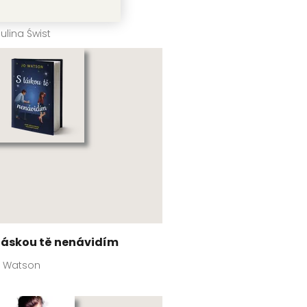
olotoč
ulina Świst
 láskou tě nenávidím
o Watson