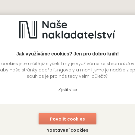
nou
Rudá galerie
N
ild
Tiffany Reisz
La
Jak využíváme cookies? Jen pro dobro knih!
ookies jste určitě již slyšeli. I my je využíváme ke shromažďo
 aby naše stránky dobře fungovaly a mohli jsme je nadále zle
souhlas je pro nás tedy velmi důležitý.
Zjistit více
Povolit cookies
Nastavení cookies