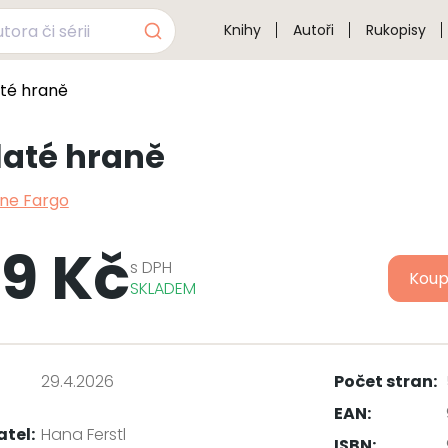
Knihy
Autoři
Rukopisy
até hraně
laté hraně
ne Fargo
9 Kč
s
DPH
Koup
SKLADEM
29.4.2026
Počet stran:
EAN:
atel:
Hana Ferstl
ISBN: