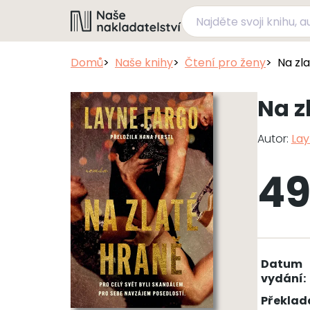
Domů
Naše knihy
Čtení pro ženy
Na zl
Na z
Autor:
Lay
49
Datum
vydání:
Překlad