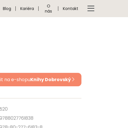
O
Blog
Kariéra
Kontakt
nás
it na e-shopu
Knihy Dobrovský
520
9788027761838
978-80-277-6183-8