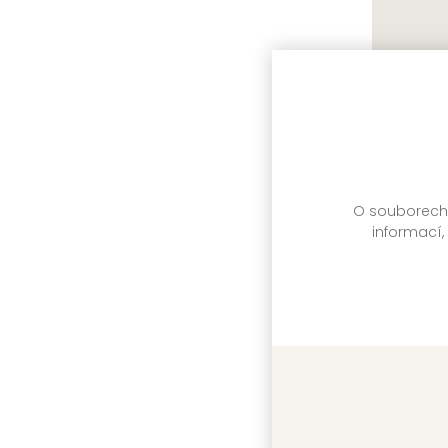
Na kole
Meredith W
O souborech c
informací,