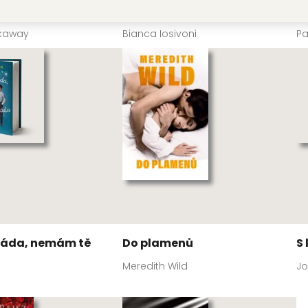
nout zlomené srdce
Strmý pád
K
ckaway
Bianca Iosivoni
Pa
ráda, nemám tě
Do plamenů
S
Meredith Wild
J