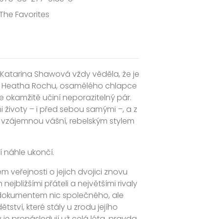
The Favorites
 Katarina Shawová vždy věděla, že je
ká Heatha Rochu, osamělého chlapce
še okamžitě učiní neporazitelný pár.
 životy – i před sebou samými –, a z
ět vzájemnou vášní, rebelským stylem
í náhle ukončí.
m veřejnosti o jejich dvojici znovu
nejbližšími přáteli a největšími rivaly
s dokumentem nic společného, ale
tství, které stály u zrodu jejího
y je pronásledují už celá léta, pravda