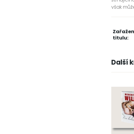
však může
Zařažen
titulu:
Další 