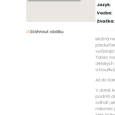
Jazyk:
Vazba:
Značka:
Stáhnout obálku
Možná nem
předurčen
vyrůstajíc
Tanec na 
dětských 
a bouřliv
Až do šoku
V době, kd
podnítí do
odhalí „s
nakonec po
strhujícíh