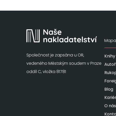
Mapa 
Společnost je zapsána u OR,
Knihy
vedeného Městským soudem v Praze
Autoř
oddíl C, vložka 81781
Rukop
Forei
Blog
Karié
O nás
Konta