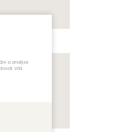
edotýkej se mě
ura Kneidl
vání a analýze
pšovat. Váš