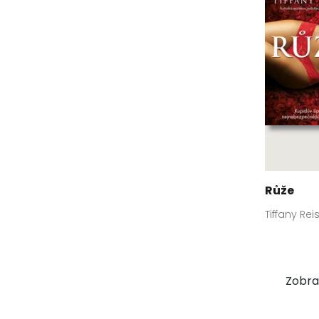
Růže
Tiffany Rei
Zobraz