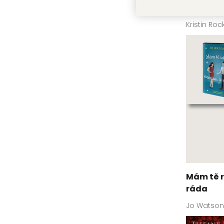
Jak hack
Kristin Ro
Mám tě 
ráda
Jo Watson