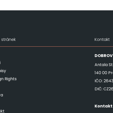
stránek
Kontakt
DOBROV
i
Antala St
isy
140 00 P
gn Rights
IČO: 264
DIČ: CZ2
ra
Kontakt
kt