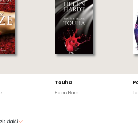
Touha
P
sz
Helen Hardt
Le
it další