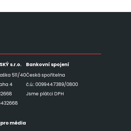
SKÝ
s.r.o.
Bankovní spojení
aška 511/40
Česká spořitelna
raha 4
č.ú.: 0099447389/0800
32668
Jsme plátci DPH
6432668
 pro média