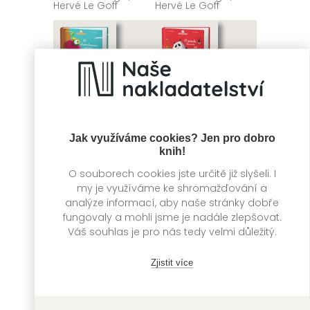
Hervé Le Goff
Hervé Le Goff
Jak využíváme cookies? Jen pro dobro
knih!
O souborech cookies jste určitě již slyšeli. I
my je využíváme ke shromažďování a
O chameleonovi,
O pandě, která
analýze informací, aby naše stránky dobře
který hledal svou
měla vši
fungovaly a mohli jsme je nadále zlepšovat.
maminku
Hervé Le Goff,
Váš souhlas je pro nás tedy velmi důležitý.
Christine Beigel
Christine Beigel,
Hervé Le Goff
Zjistit více