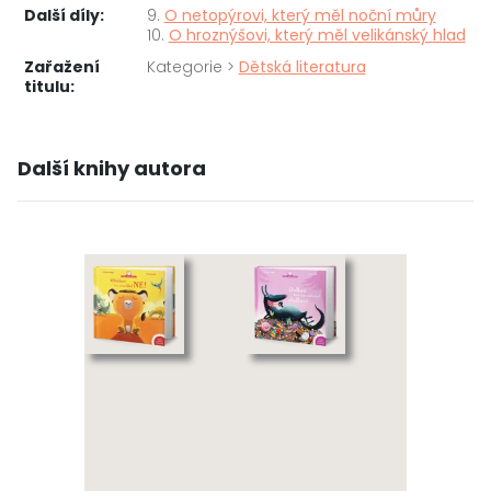
Další díly:
9.
O netopýrovi, který měl noční můry
10.
O hroznýšovi, který měl velikánský hlad
Zařažení
Kategorie >
Dětská literatura
titulu:
Další knihy autora