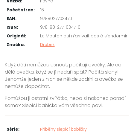
Vazba:
Pevná
Počet stran:
16
EAN:
9788027703470
ISBN:
978-80-277-0347-0
Originál:
Le Mouton qui n’arrivait pas à s’endormir
Značka:
Drobek
Když děti nemůžou usnout, počítají ovečky. Ale co
dělá ovečka, když se jí nedaří spát? Počítá slony!
Jenomže jeden z nich se někde zadrhl a ovečka se
nemůže dopočítat.
Pomůžou jí ostatní zvířátka, nebo si nakonec poradí
sama? Slepičí babička vám všechno poví.
Série:
Příběhy slepičí babičky