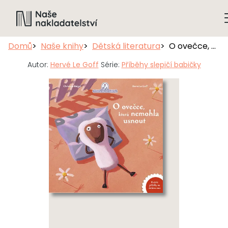
Domů
Naše knihy
Dětská literatura
O ovečce, která nemohla usnout
Autor:
Hervé Le Goff
Série:
Příběhy slepičí babičky