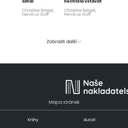
šilhal
nechtěla vstávat
Christine Beigel,
Christine Beigel,
Hervé Le Goff
Hervé Le Goff
Zobrazit další
Mapa stránek
Knihy
Autoři