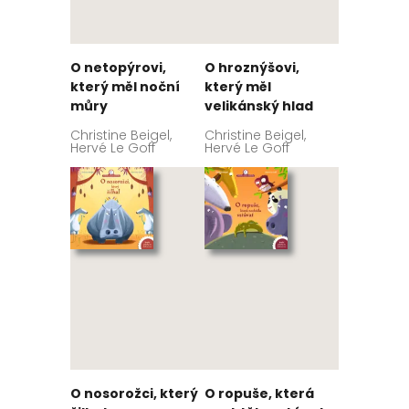
O netopýrovi,
O hroznýšovi,
který měl noční
který měl
můry
velikánský hlad
Christine Beigel,
Christine Beigel,
Hervé Le Goff
Hervé Le Goff
O nosorožci, který
O ropuše, která