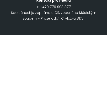
Kontakt pro média
T:
+420 779 998 877
Společnost je zapsána u OR, vedeného Městským
soudem v Praze oddíl C, vložka 81781