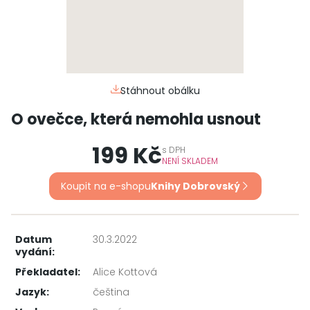
Stáhnout obálku
O ovečce, která nemohla usnout
199 Kč
s
DPH
NENÍ SKLADEM
Koupit na e-shopu
Knihy Dobrovský
Datum
30.3.2022
vydání:
Překladatel:
Alice Kottová
Jazyk:
čeština