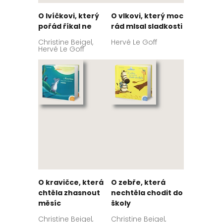
O lvíčkovi, který
O vlkovi, který moc
pořád říkal ne
rád mlsal sladkosti
Christine Beigel,
Hervé Le Goff
Hervé Le Goff
O kravičce, která
O zebře, která
chtěla zhasnout
nechtěla chodit do
měsíc
školy
Christine Beigel,
Christine Beigel,