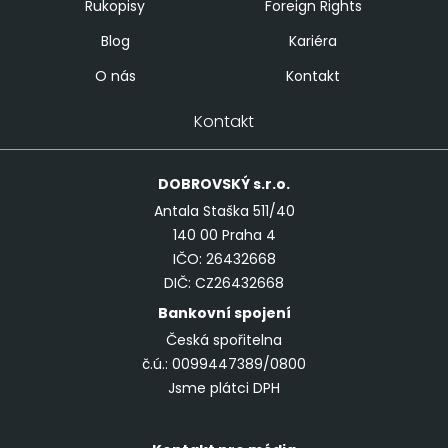
Rukopisy
Foreign Rights
Blog
Kariéra
O nás
Kontakt
Kontakt
DOBROVSKÝ
s.r.o.
Antala Staška 511/40
140 00 Praha 4
IČO: 26432668
DIČ: CZ26432668
Bankovní spojení
Česká spořitelna
č.ú.: 0099447389/0800
Jsme plátci DPH