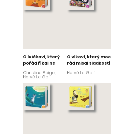
O lvíčkovi, který
O vlkovi, který moc
pořád říkal ne
rád mlsal sladkosti
Christine Beigel,
Hervé Le Goff
Hervé Le Goff