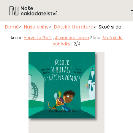
Domů
Naše knihy
Dětská literatura
Skoč si do pohádky: Kocour v botách vyráží na pomoc!
Autor:
Hervé Le Goff
,
Alexandre Jardin
Série:
Skoč si do
pohádky
· 2/4