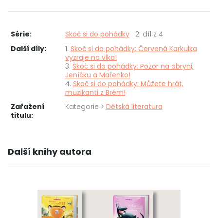
Série:
Skoč si do pohádky
2. díl z 4
Další díly:
1.
Skoč si do pohádky: Červená Karkulka
vyzraje na vlka!
3.
Skoč si do pohádky: Pozor na obryni,
Jeníčku a Mařenko!
4.
Skoč si do pohádky: Můžete hrát,
muzikanti z Brém!
Zařažení
Kategorie >
Dětská literatura
titulu:
Další knihy autora