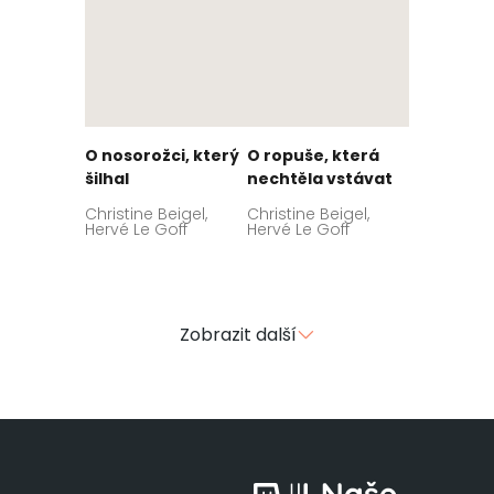
O nosorožci, který
O ropuše, která
šilhal
nechtěla vstávat
Christine Beigel,
Christine Beigel,
Hervé Le Goff
Hervé Le Goff
Zobrazit další