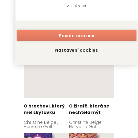
který hledal svou
měla vši
Zjistit více
maminku
Hervé Le Goff,
Christine Beigel
Christine Beigel,
Hervé Le Goff
Povolit cookies
Nastavení cookies
O hrochovi, který
O žirafě, která se
měl škytavku
nechtěla mýt
Christine Beigel,
Christine Beigel,
Hervé Le Goff
Hervé Le Goff