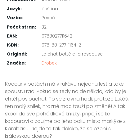
Jazyk:
čeština
Vazba:
Pevná
Počet stran:
32
EAN:
9788027711642
ISBN:
978-80-277-1164-2
Originál:
Le chat botté a la rescouse!
Značka:
Drobek
Kocour v botách má v rukávu nejednu lest a také
spoustu rad. Pokud se tedy najde někdo, kdo by je
chtěl poslouchat. To se zrovna hodí, protože Lukáš,
ten malý snílek, hrozně moc touží po změně! A tak
skočí do své pohádkové knížky, připojí se ke
kocourovi a zaujme po jeho boku místo markýze z
Karabasu. Dojde to tak daleko, že se ožení s
královskou dcerou?