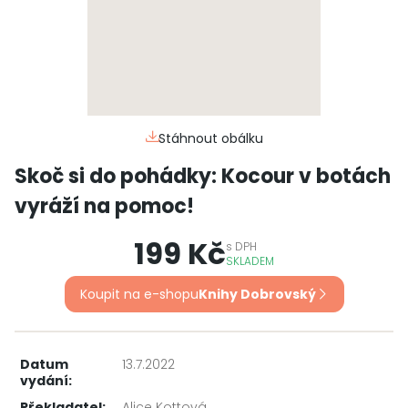
Stáhnout obálku
Skoč si do pohádky: Kocour v botách
vyráží na pomoc!
199 Kč
s
DPH
SKLADEM
Koupit na e-shopu
Knihy Dobrovský
Datum
13.7.2022
vydání:
Překladatel:
Alice Kottová