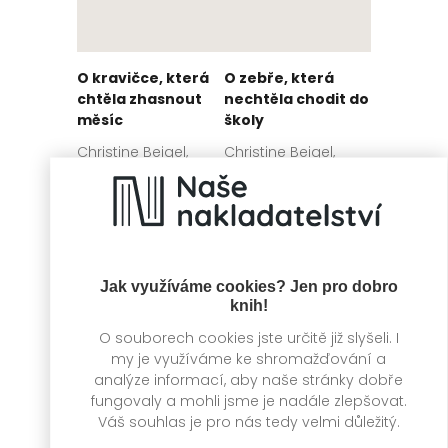
O kravičce, která
O zebře, která
chtěla zhasnout
nechtěla chodit do
měsíc
školy
Christine Beigel,
Christine Beigel,
Hervé Le Goff
Hervé Le Goff
Jak využíváme cookies? Jen pro dobro
knih!
O souborech cookies jste určitě již slyšeli. I
my je využíváme ke shromažďování a
analýze informací, aby naše stránky dobře
fungovaly a mohli jsme je nadále zlepšovat.
Váš souhlas je pro nás tedy velmi důležitý.
O chameleonovi,
O pandě, která