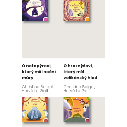
O netopýrovi,
O hroznýšovi,
který měl noční
který měl
můry
velikánský hlad
Christine Beigel,
Christine Beigel,
Hervé Le Goff
Hervé Le Goff