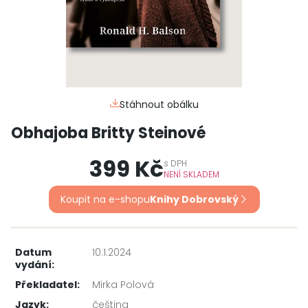
Stáhnout obálku
Obhajoba Britty Steinové
399 Kč
s
DPH
NENÍ SKLADEM
Koupit na e-shopu
Knihy Dobrovský
Datum
10.1.2024
vydání:
Překladatel:
Mirka Polová
Jazyk:
čeština