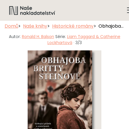
Domů
Naše knihy
Historické romány
Obhajoba Britty Steinové
Autor:
Ronald H. Balson
Série:
Liam Taggard & Catherine
Lockhartová
· 3/3