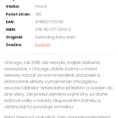
Vazba:
Pevná
Počet stran:
416
EAN:
9788027720743
ISBN:
978-80-277-2074-3
Originál:
Defending Britta Stein
Značka:
Kontrast
Chicago, rok 2018. Ole Henryks, majitel oblíbené
restaurace, v Chicagu dobře známý i z místní
televize, má být za své mnohaleté občanské a
dobročinné aktivity vyznamenán chicagskou
asociací dánsko-amerického přátelství a uveden do
síně slávy. Ole proslul zejména svými činy za druhé
světové války v nacisty okupovaném Dánsku a
většina lidí ho považuje za hrdinu.
Britta Steinová však nikoli. Tato dvaadevadesátiletá