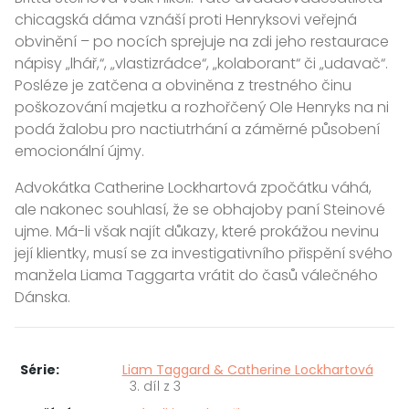
chicagská dáma vznáší proti Henryksovi veřejná
obvinění – po nocích sprejuje na zdi jeho restaurace
nápisy „lhář,“, „vlastizrádce“, „kolaborant“ či „udavač“.
Posléze je zatčena a obviněna z trestného činu
poškozování majetku a rozhořčený Ole Henryks na ni
podá žalobu pro nactiutrhání a záměrné působení
emocionální újmy.
Advokátka Catherine Lockhartová zpočátku váhá,
ale nakonec souhlasí, že se obhajoby paní Steinové
ujme. Má-li však najít důkazy, které prokážou nevinu
její klientky, musí se za investigativního přispění svého
manžela Liama Taggarta vrátit do časů válečného
Dánska.
Série:
Liam Taggard & Catherine Lockhartová
3. díl z 3