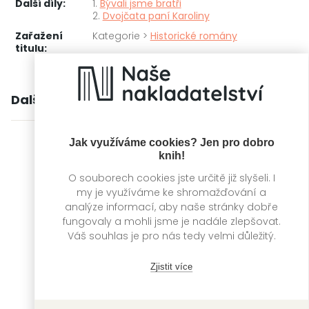
Další díly:
1.
Bývali jsme bratři
2.
Dvojčata paní Karoliny
Zařažení
Kategorie >
Historické romány
titulu:
Další knihy autora
Jak využíváme cookies? Jen pro dobro
knih!
O souborech cookies jste určitě již slyšeli. I
my je využíváme ke shromažďování a
analýze informací, aby naše stránky dobře
fungovaly a mohli jsme je nadále zlepšovat.
Váš souhlas je pro nás tedy velmi důležitý.
Zjistit více