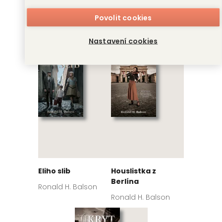
Bývali jsme bratři
Dvojčata paní
Povolit cookies
Karoliny
Ronald H. Balson
Ronald H. Balson
Nastavení cookies
Eliho slib
Houslistka z
Berlína
Ronald H. Balson
Ronald H. Balson