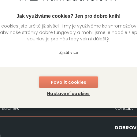
né)
Jak využíváme cookies? Jen pro dobro knih!
ookies jste určitě již slyšeli. I my je využíváme ke shromažďo
 aby naše stránky dobře fungovaly a mohli jsme je nadále zle
souhlas je pro nás tedy velmi důležitý.
Zjistit více
Povolit cookies
Nastavení cookies
stránek
Kontakt
DOBROV
i