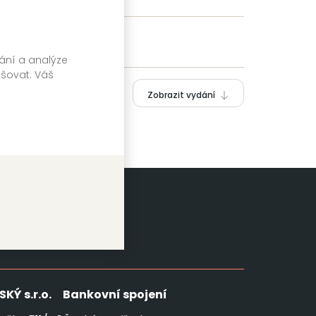
vání a analýze
pšovat. Váš
Zobrazit vydání
SKÝ
s.r.o.
Bankovní spojení