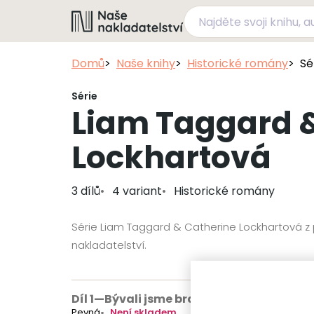
Domů
Naše knihy
Historické romány
Sé
Série
Liam Taggard 
Lockhartová
3 dílů
4 variant
Historické romány
Série Liam Taggard & Catherine Lockhartová z
nakladatelství.
Díl 1
—
Bývali jsme bratři
(nedostupné)
Pevná
Není skladem