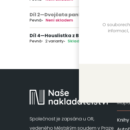
Díl 2
—
Dvojčata paní Karoliny
(nedostup
Pevná
Není skladem
O souborech c
informací,
Díl 4
—
Houslistka z Berlína
Pevná
2 varianty
Skladem
Mapa 
Společnost je zapsána u OR,
Knihy
vedeného Městským soudem v Praze
Autoř