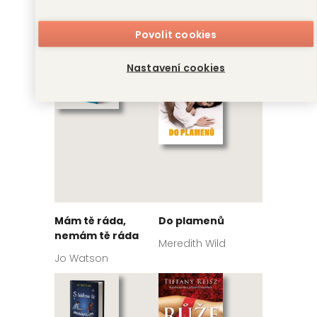
Strmý pád
Kolotoč
Bianca Iosivoni
Paulina Świst
Povolit cookies
Nastavení cookies
Mám tě ráda,
Do plamenů
nemám tě ráda
Meredith Wild
Jo Watson