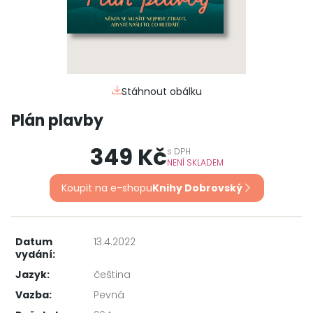
Stáhnout obálku
Plán plavby
349 Kč
s
DPH
NENÍ SKLADEM
Koupit na e-shopu
Knihy Dobrovský
Datum
13.4.2022
vydání:
Jazyk:
čeština
Vazba:
Pevná