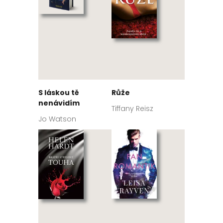
S láskou tě
Růže
nenávidím
Tiffany Reisz
Jo Watson