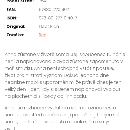
Počet stran:
264
EAN:
9788027701407
ISBN:
978-80-277-0140-7
Originál:
Float Plan
Značka:
Red
Anna zůstane v životě sama. Její snoubenec tu náhle
není a naplánovaná plavba zůstane zapomenuta v
moři smutku. Anna není schopná vstát z postele,
život pro ni ztratil význam. Dokud jednoho dne
necinkne mobil s upozorněním, že právě dnes je ten
velký den - den, kdy si s Benem naplánovali vyplout
na plachetnici z Floridy do Trinidadu.
Anna se rozhodne vydat na dobrodružnou cestu
sama. Uprostřed oceánu se jí podaří najít nejen sebe
samu, ale také novou lásku a spolu s tím i smysl
života.