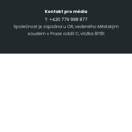
Kontakt pro média
T:
+420 779 998 877
Společnost je zapsána u OR, vedeného Městským
soudem v Praze oddíl C, vložka 81781