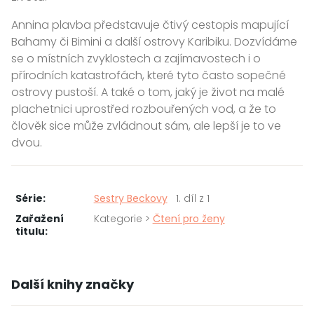
Annina plavba představuje čtivý cestopis mapující
Bahamy či Bimini a další ostrovy Karibiku. Dozvídáme
se o místních zvyklostech a zajímavostech i o
přírodních katastrofách, které tyto často sopečné
ostrovy pustoší. A také o tom, jaký je život na malé
plachetnici uprostřed rozbouřených vod, a že to
člověk sice může zvládnout sám, ale lepší je to ve
dvou.
Série:
Sestry Beckovy
1. díl z 1
Zařažení
Kategorie >
Čtení pro ženy
titulu:
Další knihy značky