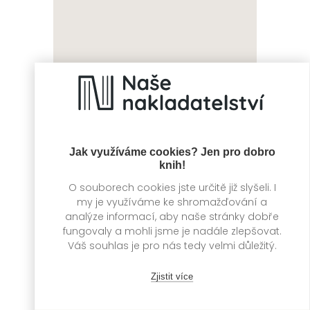
Nedotýkej se mě
Jak hacknout
zlomené srdce
Laura Kneidl
Kristin Rockaway
Jak využíváme cookies? Jen pro dobro
knih!
O souborech cookies jste určitě již slyšeli. I
my je využíváme ke shromažďování a
analýze informací, aby naše stránky dobře
fungovaly a mohli jsme je nadále zlepšovat.
Váš souhlas je pro nás tedy velmi důležitý.
Zjistit více