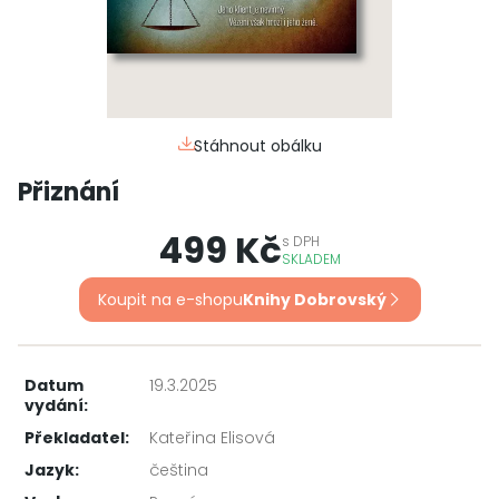
Stáhnout obálku
Přiznání
499 Kč
s
DPH
SKLADEM
Koupit na e-shopu
Knihy Dobrovský
Datum
19.3.2025
vydání:
Překladatel:
Kateřina Elisová
Jazyk:
čeština