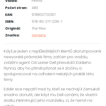
Vazba:
Pevná
Počet stran:
480
EAN:
9788027722167
ISBN:
978-80-277-2216-7
Originál:
The Plea
Značka:
Vendeta
Když je jeden z nejdůležitějších klientů zkorumpované
newyorské právnické firmy zatčen pro vraždu,
zvláštní agent CIA Lester Dell přesvědčí Eddieho
Flynna, aby ho přiměl přiznat se k zločinu a
spolupracovat na odhalení nekalých praktik této
firmy.
Eddie sice nepatří mezi ty, kteří se nechají k čemukoli
snadno donutit, ale když mu Dell oznámí, že vlastní
složku inkriminující jeho manželku, ví, že nemá na