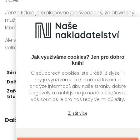
výběr.
Jenže Eddie je skálopevně přesvědčený, že obviněný
muž je nevinný, a to nehledě na zdrcující důkazy,
které svědčí o naprostém opaku.
Ale v sázce je opravdu hodně – jeho ženě totiž hrozí
velké nebezpečí, a to nejen ze strany tajných služeb.
Jak využíváme cookies? Jen pro dobro
knih!
Série:
Eddie Flynn
2. díl z 2
O souborech cookies jste určitě již slyšeli. I
my je využíváme ke shromažďování a
Další díly:
1.
Obhajoba
analýze informací, aby naše stránky dobře
Zařažení
Kategorie >
Detektivky, thrillery a true
fungovaly a mohli jsme je nadále zlepšovat.
titulu:
crime
‣
Thrillery
Váš souhlas je pro nás tedy velmi důležitý.
Zjistit více
Další knihy autora