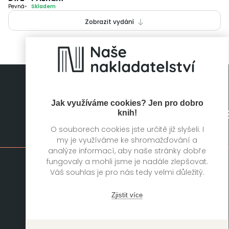
Pevná
Skladem
Zobrazit vydání
Jak využíváme cookies? Jen pro dobro
knih!
O souborech cookies jste určitě již slyšeli. I
Mapa stránek
my je využíváme ke shromažďování a
analýze informací, aby naše stránky dobře
fungovaly a mohli jsme je nadále zlepšovat.
Knihy
Autoři
Váš souhlas je pro nás tedy velmi důležitý.
Rukopisy
Foreign Rights
Zjistit více
Blog
Kariéra
O nás
Kontakt