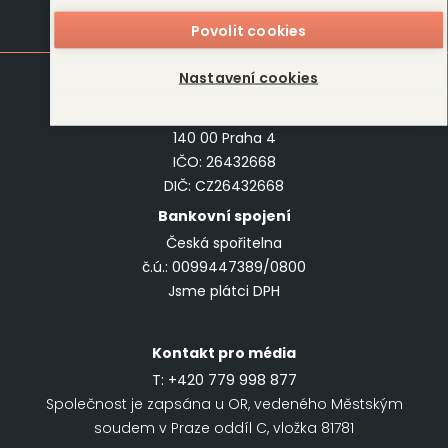
Kontakt
Povolit cookies
Nastavení cookies
DOBROVSKÝ
s.r.o.
Antala Staška 511/40
140 00 Praha 4
IČO: 26432668
DIČ: CZ26432668
Bankovní spojení
Česká spořitelna
č.ú.: 0099447389/0800
Jsme plátci DPH
Kontakt pro média
T:
+420 779 998 877
Společnost je zapsána u OR, vedeného Městským
soudem v Praze oddíl C, vložka 81781