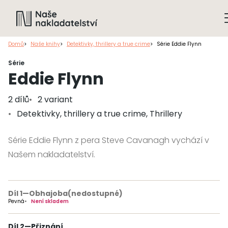
Domů
Naše knihy
Detektivky, thrillery a true crime
Série Eddie Flynn
Série
Eddie Flynn
2 dílů
2 variant
Detektivky, thrillery a true crime, Thrillery
Série Eddie Flynn z pera Steve Cavanagh vychází v
Našem nakladatelství.
Díl 1
—
Obhajoba
(nedostupné)
Pevná
Není skladem
Díl 2
—
Přiznání