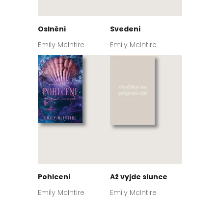
Oslněni
Svedeni
Emily McIntire
Emily McIntire
Pohlceni
Až vyjde slunce
Emily McIntire
Emily McIntire