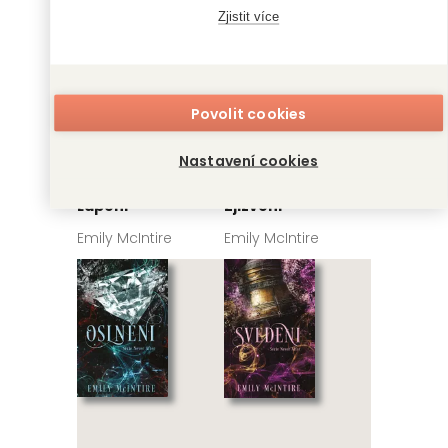
Zjistit více
Povolit cookies
Nastavení cookies
Lapeni
Zjizveni
Emily McIntire
Emily McIntire