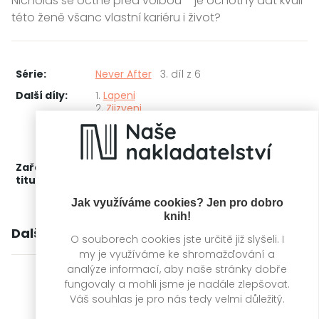
Nicholas se octne před volbou – je ochotný dát kvůli
této ženě všanc vlastní kariéru i život?
Série:
Never After
3. díl z 6
Další díly:
1.
Lapeni
2.
Zjizveni
4.
Oslněni
5.
Svedeni
6.
Pohlceni
Zařažení
Kategorie >
Erotické romány
‣
Fantasy
‣
titulu:
Dark romance
Jak využíváme cookies? Jen pro dobro
knih!
Další knihy autora
O souborech cookies jste určitě již slyšeli. I
my je využíváme ke shromažďování a
analýze informací, aby naše stránky dobře
fungovaly a mohli jsme je nadále zlepšovat.
Váš souhlas je pro nás tedy velmi důležitý.