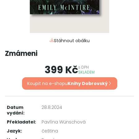
Stáhnout obálku
Zmámeni
399 Kč
s
DPH
SKLADEM
Koupit na e-shopu
Knihy Dobrovský
Datum
28.8.2024
vydání:
Překladatel:
Pavlína Wünschová
Jazyk:
čeština