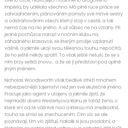
svého otce, hlavu jejich rodinného drogového
impéria, by udělala všechno. Má plné ruce práce se
zahradničením, plánováním pomsty své mrtvé sestry
a odstraňováním všech, kteří jí stojí v cestě, a tak
nemá čas na nic jiného. A už vůbec ne na vztahy. Při
jedné pochůzce narazí v nočním klubu na
záhadného krasavce, se kterým prožije vzplanutí
vášně, a jakmile ukojí svou tělesnou touhu, nepočítá,
že ho ještě někdy spatří. To však ještě netuší, že se s
ním brzy setká znovu… a že se jí představí pod úplně
jiným jménem.
Nicholas Woodsworth však bedlivě střeží mnohem
nebezpečnější tajemství než jen své skutečné jméno.
Pracuje jako agent v utajení, a jakmile zjistí, že
nejmladší dcera Westerlyova klanu je tatáž žena, o
které sní od té vášnivé noci a kterou má zneškodnit,
touha se smísí se znechucením. Čím víc se ale
poznávají, tím víc zjišťují, nakolik si jsou podobní, a