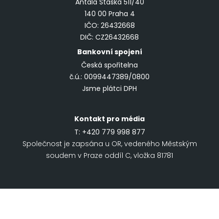
Antala Staška 511/40
140 00 Praha 4
IČO: 26432668
DIČ: CZ26432668
Bankovní spojení
Česká spořitelna
č.ú.: 0099447389/0800
Jsme plátci DPH
Kontakt pro média
T:
+420 779 998 877
Společnost je zapsána u OR, vedeného Městským
soudem v Praze oddíl C, vložka 81781