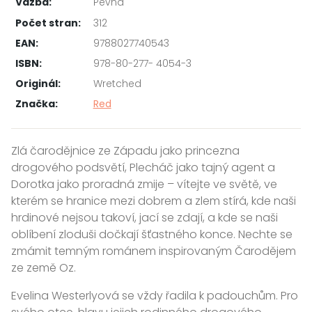
Vazba:
Pevná
Počet stran:
312
EAN:
9788027740543
ISBN:
978-80-277- 4054-3
Originál:
Wretched
Značka:
Red
Zlá čarodějnice ze Západu jako princezna
drogového podsvětí, Plecháč jako tajný agent a
Dorotka jako proradná zmije – vítejte ve světě, ve
kterém se hranice mezi dobrem a zlem stírá, kde naši
hrdinové nejsou takoví, jací se zdají, a kde se naši
oblíbení zloduši dočkají šťastného konce. Nechte se
zmámit temným románem inspirovaným Čarodějem
ze země Oz.
Evelina Westerlyová se vždy řadila k padouchům. Pro