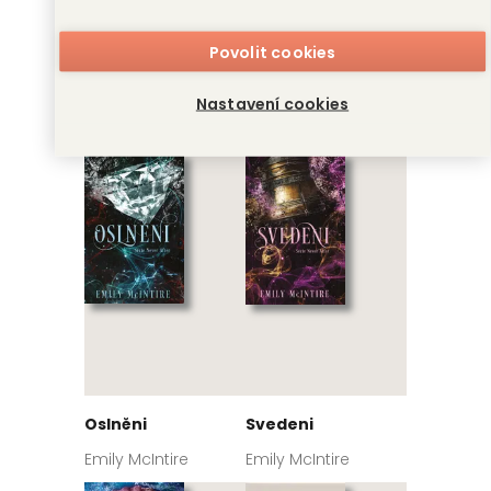
Povolit cookies
Lapeni
Zmámeni
Nastavení cookies
Emily McIntire
Emily McIntire
Oslněni
Svedeni
Emily McIntire
Emily McIntire