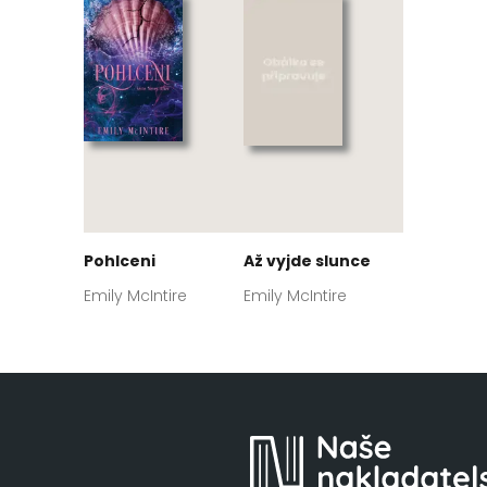
Pohlceni
Až vyjde slunce
Emily McIntire
Emily McIntire