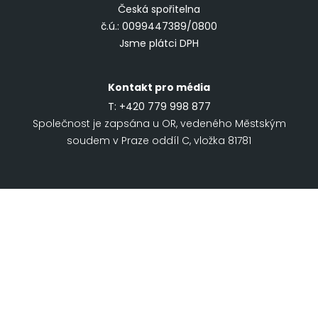
Česká spořitelna
č.ú.: 0099447389/0800
Jsme plátci DPH
Kontakt pro média
T:
+420 779 998 877
Společnost je zapsána u OR, vedeného Městským
soudem v Praze oddíl C, vložka 81781