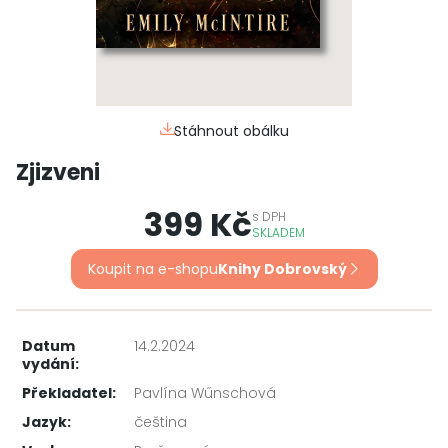
Stáhnout obálku
Zjizveni
399 Kč
s
DPH
SKLADEM
Koupit na e-shopu
Knihy Dobrovský
Datum
14.2.2024
vydání:
Překladatel:
Pavlína Wűnschová
Jazyk:
čeština