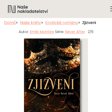
Domů
Naše knihy
Erotické romány
Zjizveni
Autor:
Emily McIntire
Série:
Never After
· 2/6