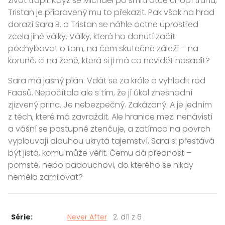
život trápil. Když se Michael po smrti otce chopí trůnu,
Tristan je připravený mu to překazit. Pak však na hrad
dorazí Sara B. a Tristan se náhle octne uprostřed
zcela jiné války. Války, která ho donutí začít
pochybovat o tom, na čem skutečně záleží – na
koruně, či na ženě, která si ji má co nevidět nasadit?
Sara má jasný plán. Vdát se za krále a vyhladit rod
Faasů. Nepočítala ale s tím, že jí úkol znesnadní
zjizvený princ. Je nebezpečný. Zakázaný. A je jedním
z těch, které má zavraždit. Ale hranice mezi nenávistí
a vášní se postupně ztenčuje, a zatímco na povrch
vyplouvají dlouhou ukrytá tajemství, Sara si přestává
být jistá, komu může věřit. Čemu dá přednost –
pomstě, nebo padouchovi, do kterého se nikdy
neměla zamilovat?
Série:
Never After
2. díl z 6