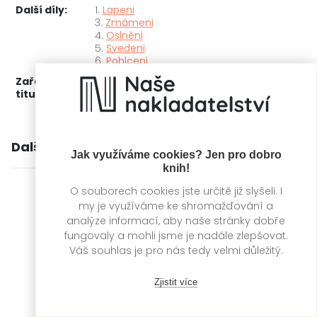
Další díly:
1.
Lapeni
3.
Zmámeni
4.
Oslněni
5.
Svedeni
6.
Pohlceni
Zařažení
Kategorie >
Erotické romány
‣
Fantasy
‣
titulu:
Dark romance
Další knihy autora
Jak využíváme cookies? Jen pro dobro
knih!
O souborech cookies jste určitě již slyšeli. I
my je využíváme ke shromažďování a
analýze informací, aby naše stránky dobře
fungovaly a mohli jsme je nadále zlepšovat.
Váš souhlas je pro nás tedy velmi důležitý.
Zjistit více