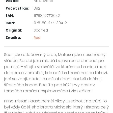
Vazba:
Brožovaná
Počet stran:
392
EAN:
9788027713042
ISBN:
978-80-277-1304-2
Originál:
Scarred
Značka:
Red
Scar jako utlačovaný bratr, Mufasa jako neschopný
vládce, Sarabi jako mladá bojovnice prahnoucí po
pomstě – vítejte ve světě, ve kterém se hranice mezi
dobrem a zlem stírá, kde naši hrdinové nejsou takoví,
jací se zdají, a kde se naši oblíbení zloduši dočkají
šťastného konce. Pociťte pod kůží jizvy postav
temného románu inspirovaného Lvím králem.
Princ Tristan Faasa neměl nikdy usednout na trůn. To
byl vždy úděl jeho bratra Michaela, který Tristana celý