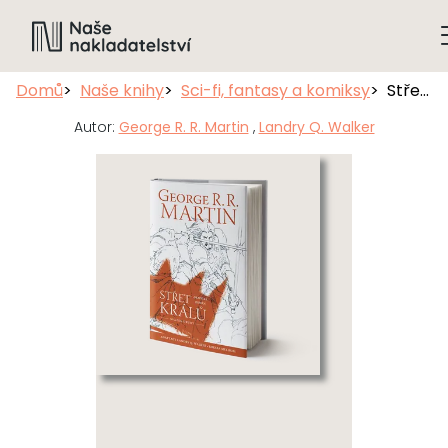
Domů
Naše knihy
Sci-fi, fantasy a komiksy
Střet králů: Kniha druhá
Autor:
George R. R. Martin
,
Landry Q. Walker