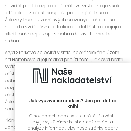
nevidět pohltí rozpolcené království. Jedno je však
jisté: nikdo ze šesti soupeřů přetahujících se o
Železný trůn a území svých urozených předků se
nehodlá vzdát. Vzniklé frakce se dál tříští a spojují a
sílící bouře nepokojů zasahují do života mnoha
hrdinů.
Arya Starková se ocitá v srdci nepřátelského území
na Harrenově a její matka přihlíží tomu, jak dva bratři
svádí boj o trůn třetího, mrtvého bratra. V Králově
přístavišti má Tyrion jako místokrál spoustu práce s
odhalováním zrádců a Jon pomalu začíná chápat
bezpráví života za Zdí. Branovi na Zimohrad
přicházejí noví kamarádi, zapomenutý syn nachází
Jak využíváme cookies? Jen pro dobro
Železné ostrovy jiné, než si pamatoval, a Matka draků
knih!
konečně přijíždí do bájného města Qart.
O souborech cookies jste určitě již slyšeli. I
Plánování bitev je v plném proudu, ambicemi
my je využíváme ke shromažďování a
uchazečů o trůn ale budou nejvíc trpět lidé ze
analýze informací, aby naše stránky dobře