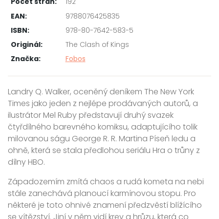
Počet stran:
192
EAN:
9788076425835
ISBN:
978-80-7642-583-5
Originál:
The Clash of Kings
Značka:
Fobos
Landry Q. Walker, oceněný deníkem The New York
Times jako jeden z nejlépe prodávaných autorů, a
ilustrátor Mel Ruby představují druhý svazek
čtyřdílného barevného komiksu, adaptujícího tolik
milovanou ságu George R. R. Martina Píseň ledu a
ohně, která se stala předlohou seriálu Hra o trůny z
dílny HBO.
Západozemím zmítá chaos a rudá kometa na nebi
stále zanechává planoucí karmínovou stopu. Pro
některé je toto ohnivé znamení předzvěstí blížícího
se vítězství. Jiní v něm vidí krev a hrůzu, která co