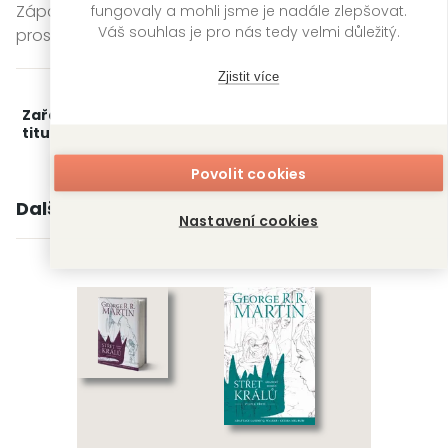
Západozemí. Střet králů totiž neodnáší nikdo víc než
fungovaly a mohli jsme je nadále zlepšovat.
Váš souhlas je pro nás tedy velmi důležitý.
prostý lid.
Zjistit více
Zařažení
Kategorie >
Sci-fi, fantasy a komiksy
‣
titulu:
Fantasy
‣
Komiksy
Povolit cookies
Další knihy autora
Nastavení cookies