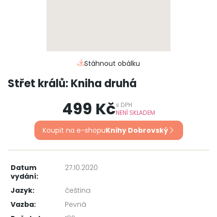
Stáhnout obálku
Střet králů: Kniha druhá
499 Kč
s
DPH
NENÍ SKLADEM
Koupit na e-shopu
Knihy Dobrovský
Datum
27.10.2020
vydání:
Jazyk:
čeština
Vazba:
Pevná