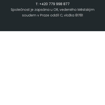
T:
+420 779 998 877
Společnost je zapsána u OR, vedeného Městským
soudem v Praze oddíl C, vložka 81781