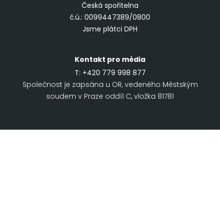
Česká spořitelna
č.ú.: 0099447389/0800
Jsme plátci DPH
Kontakt pro média
T:
+420 779 998 877
Společnost je zapsána u OR, vedeného Městským
soudem v Praze oddíl C, vložka 81781