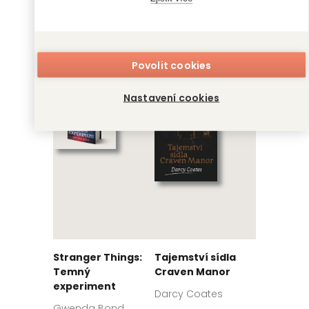
Tolkienovy bitvy
Výpadek systémů
Povolit cookies
David Day
Martha Wells
Nastavení cookies
Stranger Things:
Tajemství sídla
Temný
Craven Manor
experiment
Darcy Coates
Gwenda Bond