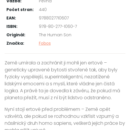
Vazba:
Pevná
Počet stran:
440
EAN:
9788027710607
ISBN:
978-80-277-1060-7
Originál:
The Human Son
Značka:
Fobos
Země umírala a zachránit ji mohli jen ertové –
geneticky upravené bytosti stvořené tak, aby byly
fyzicky vyspělejší, superinteligentní, nezatížené
lidskými emocemi a s myslí, které vládne jen čistá
logika. A právě ta je dovedla k závěru, že pokud má
planeta přežít, musí z ní být lidstvo odstraněno.
Nyní stojí ertové před problémem – Země opět
vzkvétá, ale pokud se rozhodnou vzkřísit vzpurný a
násilnický druh homo sapiens, veškerá jejich práce by