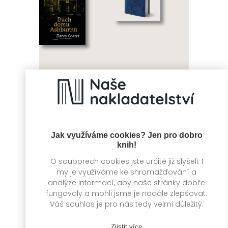
Duch domu
Tolkienovi
Ashburnů
hrdinové
Darcy Coates
David Day
Jak využíváme cookies? Jen pro dobro
knih!
O souborech cookies jste určitě již slyšeli. I
my je využíváme ke shromažďování a
analýze informací, aby naše stránky dobře
fungovaly a mohli jsme je nadále zlepšovat.
Váš souhlas je pro nás tedy velmi důležitý.
Zjistit více