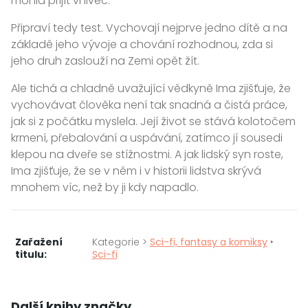
mohla přijít vniveč.
Připraví tedy test. Vychovají nejprve jedno dítě a na
základě jeho vývoje a chování rozhodnou, zda si
jeho druh zaslouží na Zemi opět žít.
Ale tichá a chladně uvažující vědkyně Ima zjišťuje, že
vychovávat člověka není tak snadná a čistá práce,
jak si z počátku myslela. Její život se stává kolotočem
krmení, přebalování a uspávání, zatímco jí sousedi
klepou na dveře se stížnostmi. A jak lidský syn roste,
Ima zjišťuje, že se v něm i v historii lidstva skrývá
mnohem víc, než by ji kdy napadlo.
Zařažení
Kategorie >
Sci-fi, fantasy a komiksy
‣
titulu:
Sci-fi
Další knihy značky