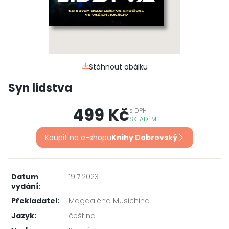
Stáhnout obálku
Syn lidstva
499 Kč
s
DPH
SKLADEM
Koupit na e-shopu
Knihy Dobrovský
Datum
19.7.2023
vydání:
Překladatel:
Magdaléna Musichina
Jazyk:
čeština