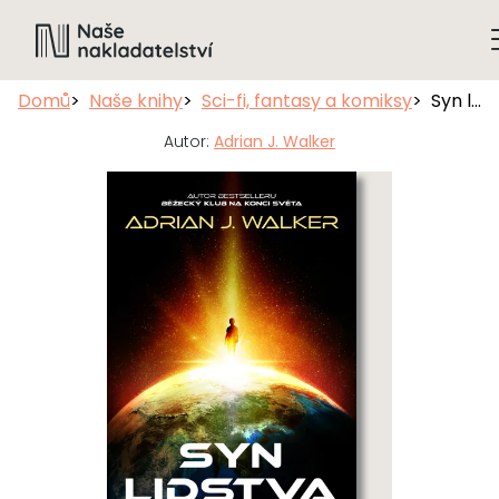
Domů
Naše knihy
Sci-fi, fantasy a komiksy
Syn lidstva
Autor:
Adrian J. Walker