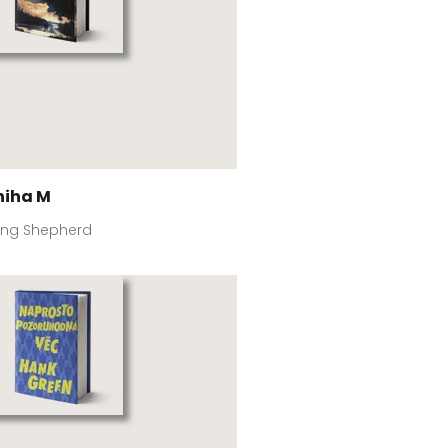
niha M
eng Shepherd