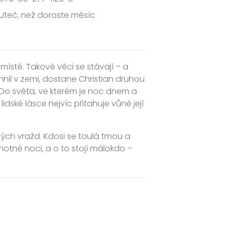
Uteč, než doroste měsíc
 místě. Takové věci se stávají – a
nil v zemi, dostane Christian druhou
í. Do světa, ve kterém je noc dnem a
idské lásce nejvíc přitahuje vůně její
dných vražd. Kdosi se toulá tmou a
otné noci, a o to stojí málokdo –