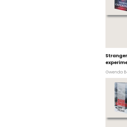
Stranger
experim
Gwenda B