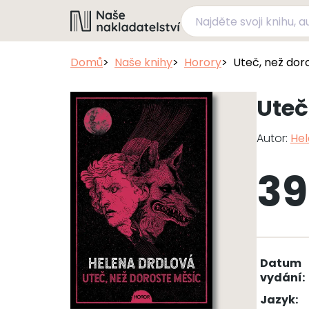
Domů
Naše knihy
Horory
Uteč, než dor
Uteč
Autor:
Hel
39
Datum
vydání:
Jazyk: