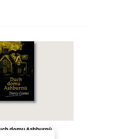
uch domu Ashburnů