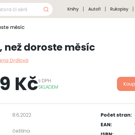
Knihy
Autoři
Rukopisy
oste měsíc
, než doroste měsíc
ena Drdlová
9 Kč
s
DPH
Koup
SKLADEM
8.6.2022
Počet stran:
EAN:
čeština
ISBN: