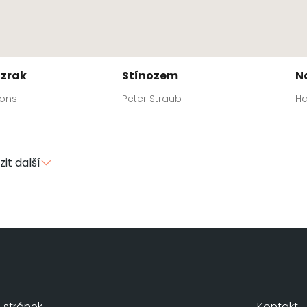
ízrak
Stínozem
N
ons
Peter Straub
Ha
it další
stránek
Kontakt