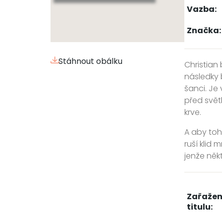
Vazba:
Značka:
Stáhnout obálku
Christian 
následky 
šanci. Je 
před světl
krve.
A aby toh
ruší klid
jenže něk
Zařažen
titulu: