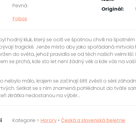
Pevná
Originál:
Fobos
byl hodný kluk, který se ocitl ve špatnou chvíli na špatném
bývají tragické. Jenže místo aby jako spořádaná mrtvola h
vržen do světa, jehož pravidla se od těch našich velmi liš
em se prchá, kde sto let není žádný věk a kde vás na vaší l
o nebylo málo, krajem se začínají šířit zvěsti o sérii záha
 mrtvých. Setkat se s ním znamená pohlédnout do tváře sam
teří zkrátka nedostanou na výběr…
í
Kategorie >
Horory
‣
Česká a slovenská beletrie