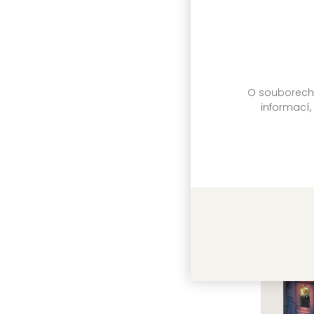
Dan Simm
O souborech c
informací,
Tolkieno
David Day