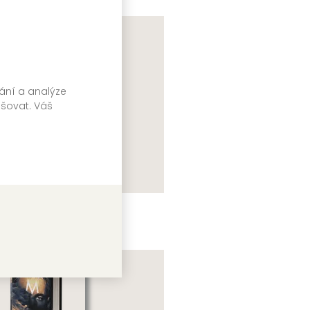
rcy Coates
vání a analýze
pšovat. Váš
ýpadek systémů
rtha Wells