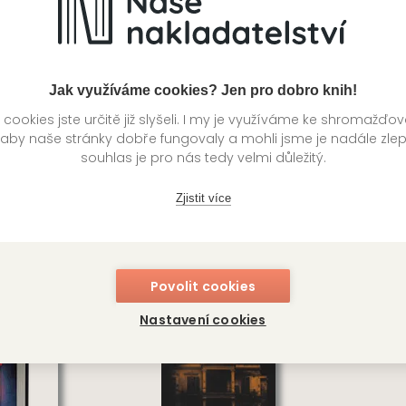
ons
Lasse Holm
Da
Jak využíváme cookies? Jen pro dobro knih!
ookies jste určitě již slyšeli. I my je využíváme ke shromažďo
 aby naše stránky dobře fungovaly a mohli jsme je nadále zle
souhlas je pro nás tedy velmi důležitý.
Zjistit více
vi hrdinové
Tolkienovy bitvy
V
Povolit cookies
David Day
Ma
Nastavení cookies