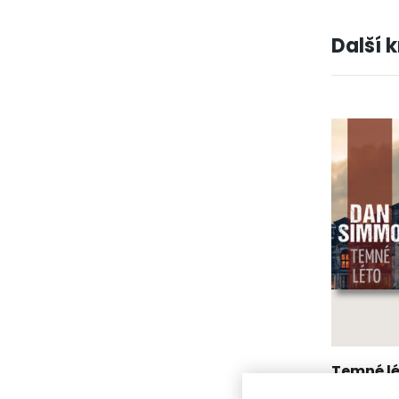
Další 
Temné l