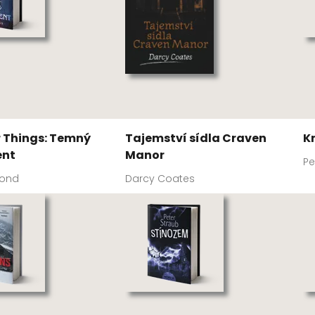
 Things: Temný
Tajemství sídla Craven
K
ent
Manor
P
ond
Darcy Coates