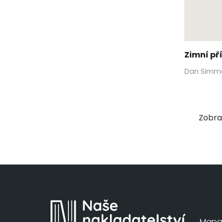
Zimní př
Dan Simm
Zobraz
Mapa 