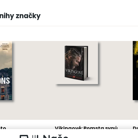
knihy značky
éto
Vikingové: Pomsta synů
D