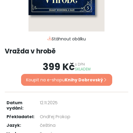
Stáhnout obálku
Vražda v hrobě
399 Kč
s
DPH
SKLADEM
Koupit na e-shopu
Knihy Dobrovský
Datum
12.11.2025
vydání:
Překladatel:
Ondřej Prokop
Jazyk:
čeština