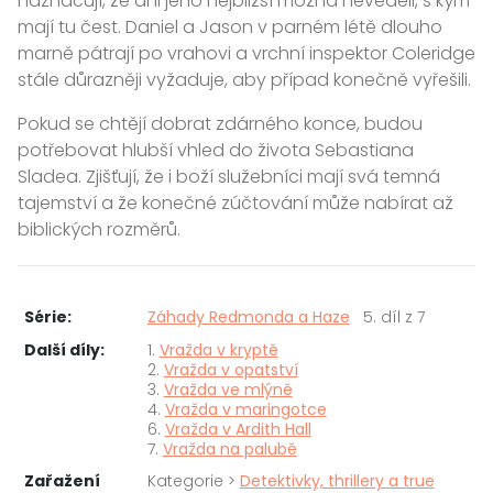
naznačují, že ani jeho nejbližší možná nevěděli, s kým
mají tu čest. Daniel a Jason v parném létě dlouho
marně pátrají po vrahovi a vrchní inspektor Coleridge
stále důrazněji vyžaduje, aby případ konečně vyřešili.
Pokud se chtějí dobrat zdárného konce, budou
potřebovat hlubší vhled do života Sebastiana
Sladea. Zjišťují, že i boží služebníci mají svá temná
tajemství a že konečné zúčtování může nabírat až
biblických rozměrů.
Série:
Záhady Redmonda a Haze
5. díl z 7
Další díly:
1.
Vražda v kryptě
2.
Vražda v opatství
3.
Vražda ve mlýně
4.
Vražda v maringotce
6.
Vražda v Ardith Hall
7.
Vražda na palubě
Zařažení
Kategorie >
Detektivky, thrillery a true