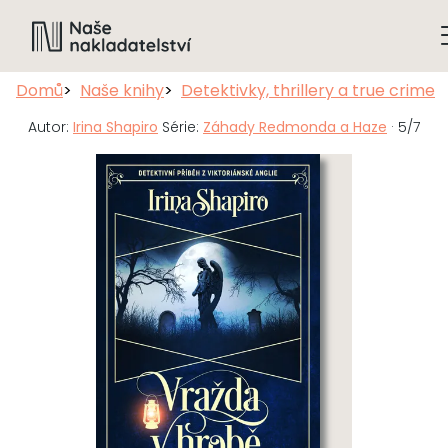
Domů
Naše knihy
Detektivky, thrillery a true crime
Autor:
Irina Shapiro
Série:
Záhady Redmonda a Haze
· 5/7