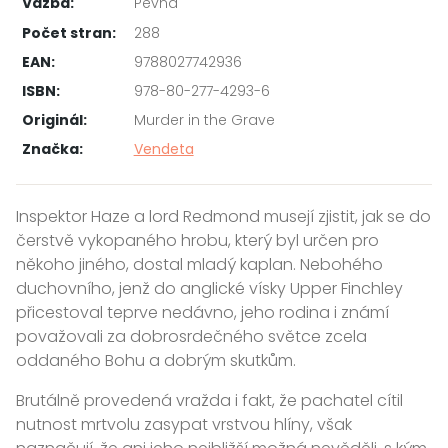
Vazba:
Pevná
Počet stran:
288
EAN:
9788027742936
ISBN:
978-80-277-4293-6
Originál:
Murder in the Grave
Značka:
Vendeta
Inspektor Haze a lord Redmond musejí zjistit, jak se do
čerstvě vykopaného hrobu, který byl určen pro
někoho jiného, dostal mladý kaplan. Nebohého
duchovního, jenž do anglické vísky Upper Finchley
přicestoval teprve nedávno, jeho rodina i známí
považovali za dobrosrdečného světce zcela
oddaného Bohu a dobrým skutkům.
Brutálně provedená vražda i fakt, že pachatel cítil
nutnost mrtvolu zasypat vrstvou hlíny, však