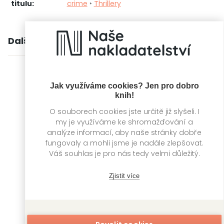
titulu:
crime
‣
Thrillery
Další knihy autora
Jak využíváme cookies? Jen pro dobro
knih!
O souborech cookies jste určitě již slyšeli. I
my je využíváme ke shromažďování a
analýze informací, aby naše stránky dobře
fungovaly a mohli jsme je nadále zlepšovat.
Váš souhlas je pro nás tedy velmi důležitý.
Zjistit více
Vražda v kryptě
Vražda v opatství
Irina Shapiro
Irina Shapiro