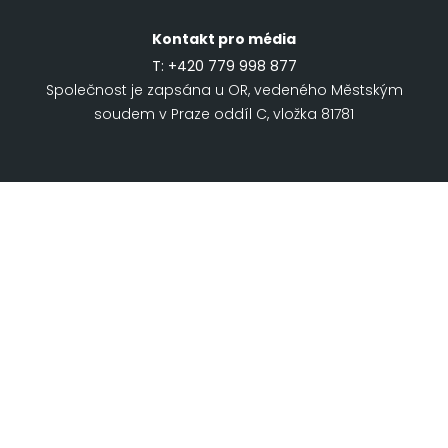
Kontakt pro média
T:
+420 779 998 877
Společnost je zapsána u OR, vedeného Městským
soudem v Praze oddíl C, vložka 81781