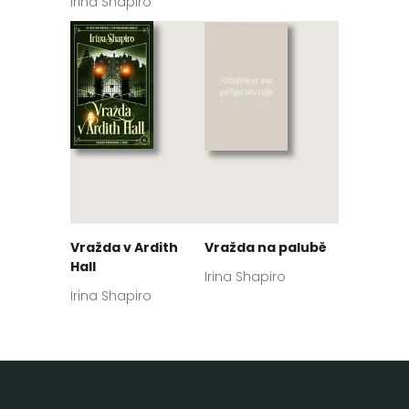
Irina Shapiro
Vražda v Ardith
Vražda na palubě
Hall
Irina Shapiro
Irina Shapiro