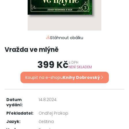
Stáhnout obálku
Vražda ve mlýně
399 Kč
s
DPH
NENÍ SKLADEM
Koupit na e-shopu
Knihy Dobrovský
Datum
14.8.2024
vydání:
Překladatel:
Ondřej Prokop
Jazyk:
čeština