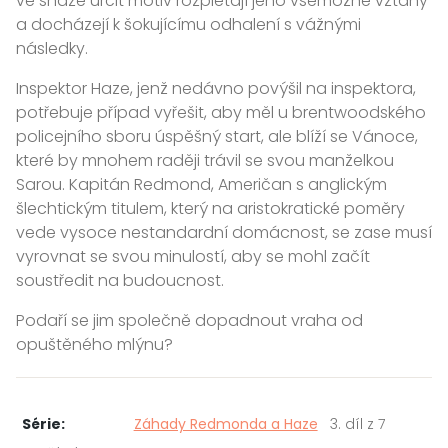
ve snaze určit motiv rozplétají jeho všemožné vztahy
a docházejí k šokujícímu odhalení s vážnými
následky.
Inspektor Haze, jenž nedávno povýšil na inspektora,
potřebuje případ vyřešit, aby měl u brentwoodského
policejního sboru úspěšný start, ale blíží se Vánoce,
které by mnohem raději trávil se svou manželkou
Sarou. Kapitán Redmond, Američan s anglickým
šlechtickým titulem, který na aristokratické poměry
vede vysoce nestandardní domácnost, se zase musí
vyrovnat se svou minulostí, aby se mohl začít
soustředit na budoucnost.
Podaří se jim společně dopadnout vraha od
opuštěného mlýnu?
Série:
Záhady Redmonda a Haze
3. díl z 7