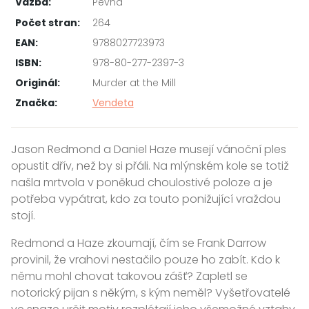
Vazba:
Pevná
Počet stran:
264
EAN:
9788027723973
ISBN:
978-80-277-2397-3
Originál:
Murder at the Mill
Značka:
Vendeta
Jason Redmond a Daniel Haze musejí vánoční ples
opustit dřív, než by si přáli. Na mlýnském kole se totiž
našla mrtvola v poněkud choulostivé poloze a je
potřeba vypátrat, kdo za touto ponižující vraždou
stojí.
Redmond a Haze zkoumají, čím se Frank Darrow
provinil, že vrahovi nestačilo pouze ho zabít. Kdo k
němu mohl chovat takovou zášť? Zapletl se
notorický pijan s někým, s kým neměl? Vyšetřovatelé