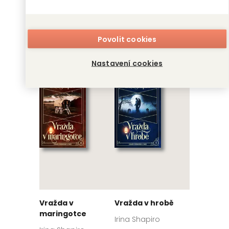
Povolit cookies
Vražda v kryptě
Vražda v opatství
Nastavení cookies
Irina Shapiro
Irina Shapiro
Vražda v
Vražda v hrobě
maringotce
Irina Shapiro