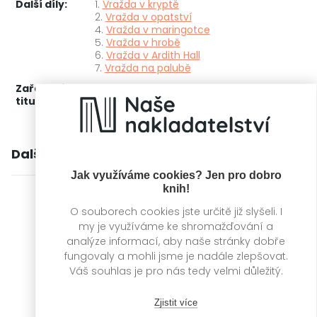
Další díly:
1.
Vražda v kryptě
2.
Vražda v opatství
4.
Vražda v maringotce
5.
Vražda v hrobě
6.
Vražda v Ardith Hall
7.
Vražda na palubě
Zařažení
Kategorie >
Detektivky, thrillery a true
titulu:
crime
‣
Thrillery
Další knihy autora
Jak využíváme cookies? Jen pro dobro
knih!
O souborech cookies jste určitě již slyšeli. I
my je využíváme ke shromažďování a
analýze informací, aby naše stránky dobře
fungovaly a mohli jsme je nadále zlepšovat.
Váš souhlas je pro nás tedy velmi důležitý.
Zjistit více