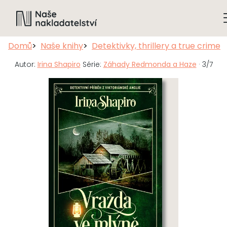
Domů
Naše knihy
Detektivky, thrillery a true crime
Autor:
Irina Shapiro
Série:
Záhady Redmonda a Haze
· 3/7