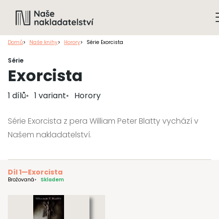
Domů
Naše knihy
Horory
Série Exorcista
Série
Exorcista
1 dílů
1 variant
Horory
Série Exorcista z pera William Peter Blatty vychází v
Našem nakladatelství.
Díl 1
—
Exorcista
Brožovaná
Skladem