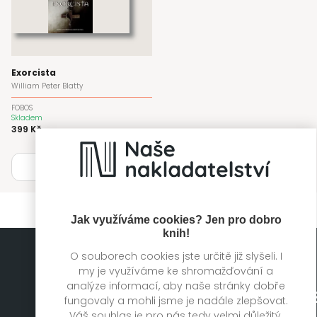
Exorcista
William Peter Blatty
FOBOS
Skladem
399 Kč
Zabalit
Jak využíváme cookies? Jen pro dobro
knih!
O souborech cookies jste určitě již slyšeli. I
my je využíváme ke shromažďování a
analýze informací, aby naše stránky dobře
fungovaly a mohli jsme je nadále zlepšovat.
Váš souhlas je pro nás tedy velmi důležitý.