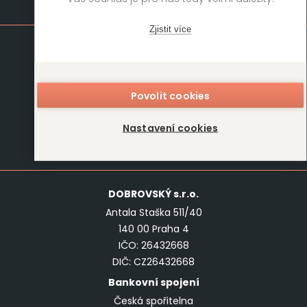
Mapa stránek
Zjistit více
Knihy
Autoři
Rukopisy
Foreign Rights
Povolit cookies
Blog
Kariéra
O nás
Kontakt
Nastavení cookies
Kontakt
DOBROVSKÝ
s.r.o.
Antala Staška 511/40
140 00 Praha 4
IČO: 26432668
DIČ: CZ26432668
Bankovní spojení
Česká spořitelna