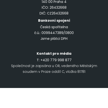
140 00 Praha 4
IČO: 26432668
DIČ: CZ26432668
Bankovní spojení
Česká spořitelna
č.ú.: 0099447389/0800
Jsme plátci DPH
Kontakt pro média
T:
+420 779 998 877
Společnost je zapsána u OR, vedeného Městským
soudem v Praze oddíl C, vložka 81781