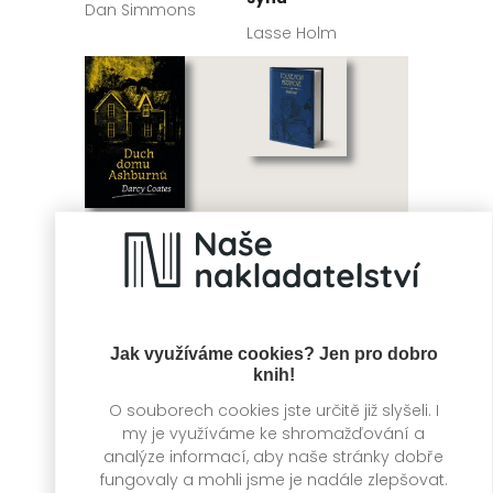
Dan Simmons
Lasse Holm
Duch domu
Tolkienovi
Ashburnů
hrdinové
Jak využíváme cookies? Jen pro dobro
knih!
Darcy Coates
David Day
O souborech cookies jste určitě již slyšeli. I
my je využíváme ke shromažďování a
analýze informací, aby naše stránky dobře
fungovaly a mohli jsme je nadále zlepšovat.