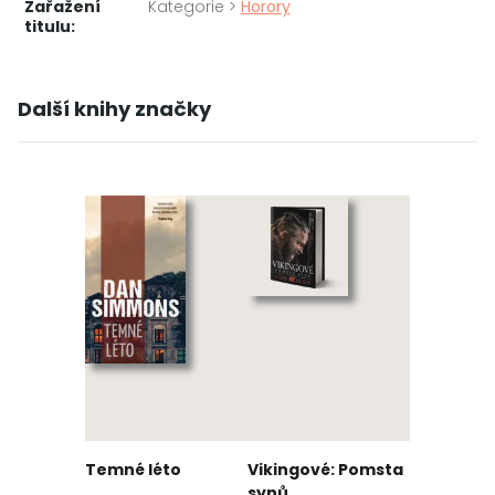
Zařažení
Kategorie >
Horory
titulu:
Další knihy značky
Temné léto
Vikingové: Pomsta
synů