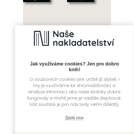
Ve jménu pomsty
Proti pravidlům
Kinga Litkowiec
Kinga Litkowiec
Jak využíváme cookies? Jen pro dobro
knih!
O souborech cookies jste určitě již slyšeli. I
my je využíváme ke shromažďování a
analýze informací, aby naše stránky dobře
fungovaly a mohli jsme je nadále zlepšovat.
Váš souhlas je pro nás tedy velmi důležitý.
Zjistit více
Jacob
Vincent