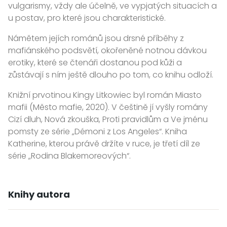
vulgarismy, vždy ale účelně, ve vypjatých situacích a
u postav, pro které jsou charakteristické.
Námětem jejích románů jsou drsné příběhy z
mafiánského podsvětí, okořeněné notnou dávkou
erotiky, které se čtenáři dostanou pod kůži a
zůstávají s ním ještě dlouho po tom, co knihu odloží.
Knižní prvotinou Kingy Litkowiec byl román Miasto
mafii (Město mafie, 2020). V češtině jí vyšly romány
Cizí dluh, Nová zkouška, Proti pravidlům a Ve jménu
pomsty ze série „Démoni z Los Angeles“. Kniha
Katherine, kterou právě držíte v ruce, je třetí díl ze
série „Rodina Blakemoreových“.
Knihy autora