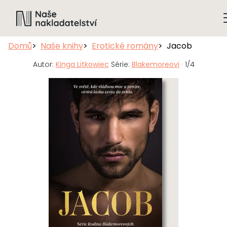
Domů
Naše knihy
Erotické romány
Jacob
Autor:
Kinga Litkowiec
Série:
Blakemoreovi
· 1/4