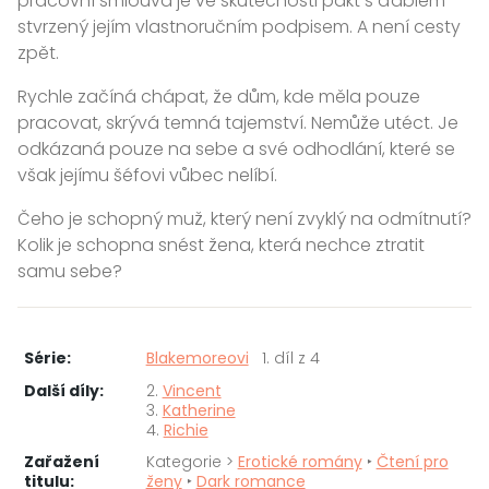
pracovní smlouva je ve skutečnosti pakt s ďáblem
stvrzený jejím vlastnoručním podpisem. A není cesty
zpět.
Rychle začíná chápat, že dům, kde měla pouze
pracovat, skrývá temná tajemství. Nemůže utéct. Je
odkázaná pouze na sebe a své odhodlání, které se
však jejímu šéfovi vůbec nelíbí.
Čeho je schopný muž, který není zvyklý na odmítnutí?
Kolik je schopna snést žena, která nechce ztratit
samu sebe?
Série:
Blakemoreovi
1. díl z 4
Další díly:
2.
Vincent
3.
Katherine
4.
Richie
Zařažení
Kategorie >
Erotické romány
‣
Čtení pro
titulu:
ženy
‣
Dark romance