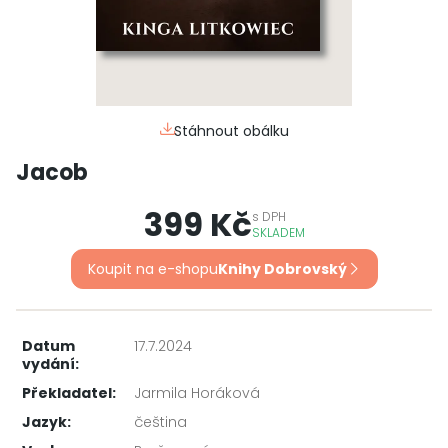
Stáhnout obálku
Jacob
399 Kč
s
DPH
SKLADEM
Koupit na e-shopu
Knihy Dobrovský
Datum
17.7.2024
vydání:
Překladatel:
Jarmila Horáková
Jazyk:
čeština