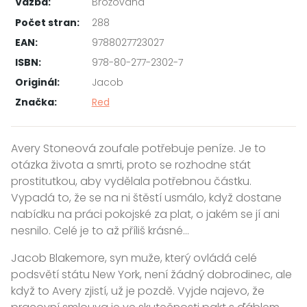
Vazba:
Brožovaná
Počet stran:
288
EAN:
9788027723027
ISBN:
978-80-277-2302-7
Originál:
Jacob
Značka:
Red
Avery Stoneová zoufale potřebuje peníze. Je to
otázka života a smrti, proto se rozhodne stát
prostitutkou, aby vydělala potřebnou částku.
Vypadá to, že se na ni štěstí usmálo, když dostane
nabídku na práci pokojské za plat, o jakém se jí ani
nesnilo. Celé je to až příliš krásné…
Jacob Blakemore, syn muže, který ovládá celé
podsvětí státu New York, není žádný dobrodinec, ale
když to Avery zjistí, už je pozdě. Vyjde najevo, že