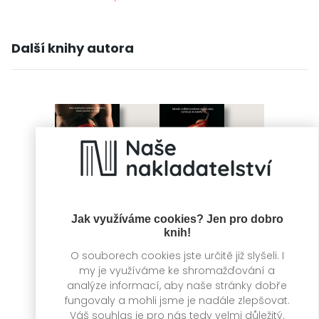
Další knihy autora
Jak využíváme cookies? Jen pro dobro
knih!
O souborech cookies jste určitě již slyšeli. I
my je využíváme ke shromažďování a
Cizí dluh
Nová zkouška
analýze informací, aby naše stránky dobře
fungovaly a mohli jsme je nadále zlepšovat.
Kinga Litkowiec
Kinga Litkowiec
Váš souhlas je pro nás tedy velmi důležitý.