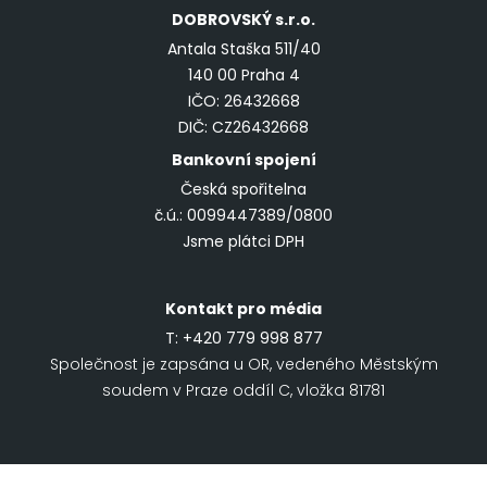
DOBROVSKÝ
s.r.o.
Antala Staška 511/40
140 00 Praha 4
IČO: 26432668
DIČ: CZ26432668
Bankovní spojení
Česká spořitelna
č.ú.: 0099447389/0800
Jsme plátci DPH
Kontakt pro média
T:
+420 779 998 877
Společnost je zapsána u OR, vedeného Městským
soudem v Praze oddíl C, vložka 81781