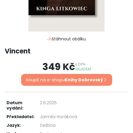
Stáhnout obálku
Vincent
349 Kč
s
DPH
SKLADEM
Koupit na e-shopu
Knihy Dobrovský
Datum
2.6.2025
vydání:
Překladatel:
Jarmila Horáková
Jazyk:
čeština