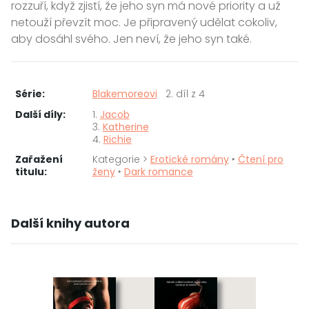
rozzuří, když zjistí, že jeho syn má nové priority a už
netouží převzít moc. Je připravený udělat cokoliv,
aby dosáhl svého. Jen neví, že jeho syn také.
Série:
Blakemoreovi
2. díl z 4
Další díly:
1.
Jacob
3.
Katherine
4.
Richie
Zařažení
Kategorie >
Erotické romány
‣
Čtení pro
titulu:
ženy
‣
Dark romance
Další knihy autora