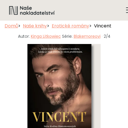
Domů
Naše knihy
Erotické romány
Vincent
Autor:
Kinga Litkowiec
Série:
Blakemoreovi
· 2/4