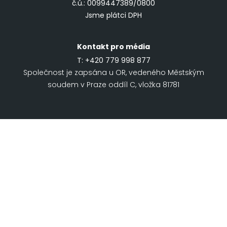
č.ú.: 0099447389/0800
Jsme plátci DPH
Kontakt pro média
T:
+420 779 998 877
Společnost je zapsána u OR, vedeného Městským
soudem v Praze oddíl C, vložka 81781