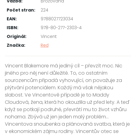
Vazba:
Brožovaná
Počet stran:
224
EAN:
9788027723034
ISBN:
978-80-277-2303-4
Originál:
Vincent
Značka:
Red
Vincent Blakemore má jediný cíl – převzít moc. Nic
jiného pro něj není důležité. To, co ostatním
sourozencům připadá vyhovující, on považuje za
plýtvání potenciálem. Každý má však nějakou
slabost. Ve Vincentově případě je to Maddy
Cloudová, žena, která ho okouzlila už před lety. A teď
když se potkají podruhé, převrátí mu to život vzhůru
nohama. Zbývá už jen jeden malý problém…
Vincentova snoubenka a plánovaná svatba, která je
v ekonomickém zájmu rodiny. Vincentův otec se