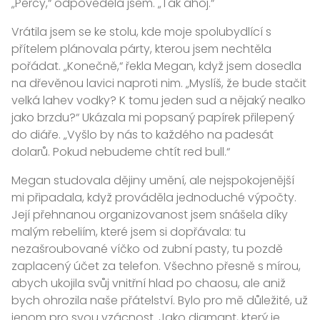
„Percy,“ odpověděla jsem. „Tak ahoj.“
Vrátila jsem se ke stolu, kde moje spolubydlící s
přítelem plánovala párty, kterou jsem nechtěla
pořádat. „Konečně,“ řekla Megan, když jsem dosedla
na dřevěnou lavici naproti nim. „Myslíš, že bude stačit
velká lahev vodky? K tomu jeden sud a nějaký nealko
jako brzdu?“ Ukázala mi popsaný papírek přilepený
do diáře. „Vyšlo by nás to každého na padesát
dolarů. Pokud nebudeme chtít red bull.“
Megan studovala dějiny umění, ale nejspokojenější
mi připadala, když prováděla jednoduché výpočty.
Její přehnanou organizovanost jsem snášela díky
malým rebeliím, které jsem si dopřávala: tu
nezašroubované víčko od zubní pasty, tu pozdě
zaplacený účet za telefon. Všechno přesně s mírou,
abych ukojila svůj vnitřní hlad po chaosu, ale aniž
bych ohrozila naše přátelství. Bylo pro mě důležité, už
jenom pro svou vzácnost. Jako diamant, který je