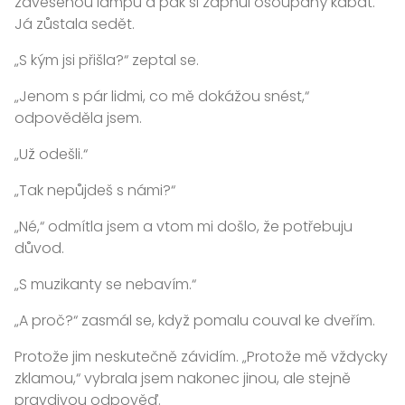
zavěšenou lampu a pak si zapnul ošoupaný kabát.
Já zůstala sedět.
„S kým jsi přišla?“ zeptal se.
„Jenom s pár lidmi, co mě dokážou snést,“
odpověděla jsem.
„Už odešli.“
„Tak nepůjdeš s námi?“
„Né,“ odmítla jsem a vtom mi došlo, že potřebuju
důvod.
„S muzikanty se nebavím.“
„A proč?“ zasmál se, když pomalu couval ke dveřím.
Protože jim neskutečně závidím. „Protože mě vždycky
zklamou,“ vybrala jsem nakonec jinou, ale stejně
pravdivou odpověď.