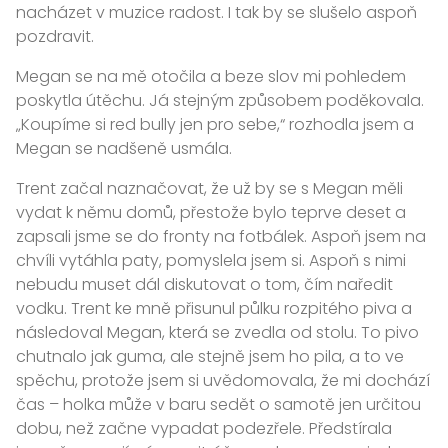
nacházet v muzice radost. I tak by se slušelo aspoň
pozdravit.
Megan se na mě otočila a beze slov mi pohledem
poskytla útěchu. Já stejným způsobem poděkovala.
„Koupíme si red bully jen pro sebe,“ rozhodla jsem a
Megan se nadšeně usmála.
Trent začal naznačovat, že už by se s Megan měli
vydat k němu domů, přestože bylo teprve deset a
zapsali jsme se do fronty na fotbálek. Aspoň jsem na
chvíli vytáhla paty, pomyslela jsem si. Aspoň s nimi
nebudu muset dál diskutovat o tom, čím naředit
vodku. Trent ke mně přisunul půlku rozpitého piva a
následoval Megan, která se zvedla od stolu. To pivo
chutnalo jak guma, ale stejně jsem ho pila, a to ve
spěchu, protože jsem si uvědomovala, že mi dochází
čas – holka může v baru sedět o samotě jen určitou
dobu, než začne vypadat podezřele. Předstírala