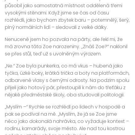
působil jako samostatná místnost oddělená třemi
vysokými stěnami. Když jsme se čas od času
rozhlédli, jako bychom zbytek baru – potemnělý, šerý,
plný normálních lidí – sledovali z velké dálky.
Nenuceně jsem ho pozvala na párty, ale řekl mi, že
má zrovna táta Zoe narozeniny. „Znáš Zoe?“ naklonil
se přes stůl, teď už s uvolněným výrazem.
„Ne.“ Zoe byla punkerka, co má vkus – hubená jako
tyčka, úzké boky, krátká trička a boty na platformách,
odbarvené vlasy s černými odrosty. Na podzim spolu
přijeli jako hotový pár, přestoupili k nám do třeťáku z
nějaké předměstské školy, oba studovali politologii.
„Myslím –“ Rychle se rozhlédl po lidech v hospodě a
pak se podíval na mě. „Myslím, že já se Zoe jsme
něco jako dokonalá nahrávka, co vyžaduje kontext –
rodinu, kamarády, svoje město. Ale nad tou kostrou