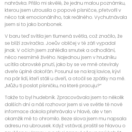
nahrávka. Přišlo mi skvělé, že jednu malou poznámku,
kterou jsem utrousila o popové písničce, přetvořil v
něco tak emocionálního, tak reálného. Vychutnávala
jsem si to jako bonbonek.
V baru teď svítila jen tlumená světla, což značilo, že
se blíží zavíračka. Joeův obličej v té záři vypadal
jinak. V očích jsem zahlédla smutek a odhodlání,
něco nesmírně živého. Najednou jsem v hrudníku
ucítila obrovské pnutí, jako by se ve mně otevíraly
dveře úplně dokořán. Posunul se na kraj lavice, kývl
na pár lidí, kteří stáli u dveří, a otočil se zpátky na mě.
„Můžu ti poslat písničku, na které pracuju?“
Takže to byl hudebník. Zpracovávala jsem to několik
dalších dní a náš rozhovor jsem si ve světle té nové
informace dokola přehrávala v hlavě, ale v ten
okamžik mě to ohromilo. Beze slova jsem mu napsala
adresu na ubrousek. Když vstával, praštil se hlavou o