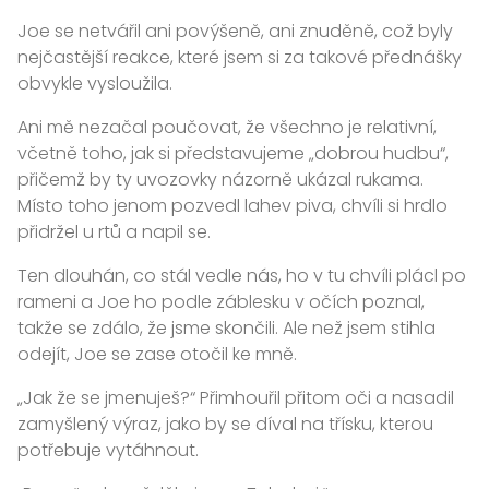
Joe se netvářil ani povýšeně, ani znuděně, což byly
nejčastější reakce, které jsem si za takové přednášky
obvykle vysloužila.
Ani mě nezačal poučovat, že všechno je relativní,
včetně toho, jak si představujeme „dobrou hudbu“,
přičemž by ty uvozovky názorně ukázal rukama.
Místo toho jenom pozvedl lahev piva, chvíli si hrdlo
přidržel u rtů a napil se.
Ten dlouhán, co stál vedle nás, ho v tu chvíli plácl po
rameni a Joe ho podle záblesku v očích poznal,
takže se zdálo, že jsme skončili. Ale než jsem stihla
odejít, Joe se zase otočil ke mně.
„Jak že se jmenuješ?“ Přimhouřil přitom oči a nasadil
zamyšlený výraz, jako by se díval na třísku, kterou
potřebuje vytáhnout.