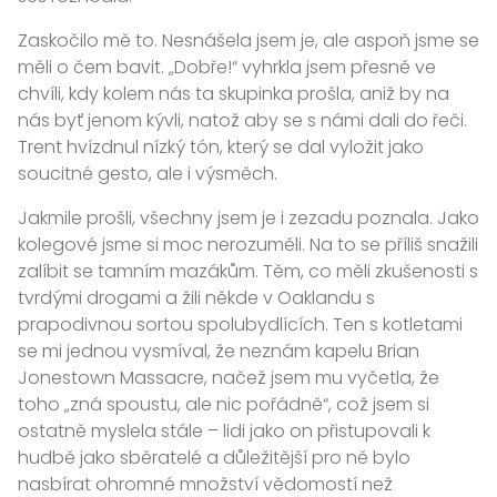
Zaskočilo mě to. Nesnášela jsem je, ale aspoň jsme se
měli o čem bavit. „Dobře!“ vyhrkla jsem přesně ve
chvíli, kdy kolem nás ta skupinka prošla, aniž by na
nás byť jenom kývli, natož aby se s námi dali do řeči.
Trent hvízdnul nízký tón, který se dal vyložit jako
soucitné gesto, ale i výsměch.
Jakmile prošli, všechny jsem je i zezadu poznala. Jako
kolegové jsme si moc nerozuměli. Na to se příliš snažili
zalíbit se tamním mazákům. Těm, co měli zkušenosti s
tvrdými drogami a žili někde v Oaklandu s
prapodivnou sortou spolubydlících. Ten s kotletami
se mi jednou vysmíval, že neznám kapelu Brian
Jonestown Massacre, načež jsem mu vyčetla, že
toho „zná spoustu, ale nic pořádně“, což jsem si
ostatně myslela stále – lidi jako on přistupovali k
hudbě jako sběratelé a důležitější pro ně bylo
nasbírat ohromné množství vědomostí než