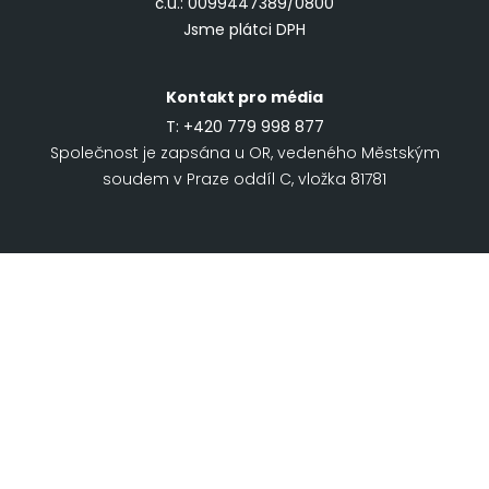
č.ú.: 0099447389/0800
Jsme plátci DPH
Kontakt pro média
T:
+420 779 998 877
Společnost je zapsána u OR, vedeného Městským
soudem v Praze oddíl C, vložka 81781