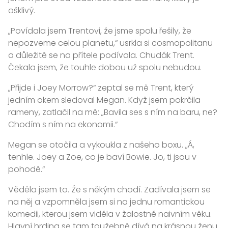
ošklivý.
„Povídala jsem Trentovi, že jsme spolu řešily, že
nepozveme celou planetu,“ usrkla si cosmopolitanu
a důležitě se na přítele podívala. Chudák Trent.
Čekala jsem, že touhle dobou už spolu nebudou.
„Přijde i Joey Morrow?“ zeptal se mě Trent, který
jedním okem sledoval Megan. Když jsem pokrčila
rameny, zatlačil na mě: „Bavila ses s ním na baru, ne?
Chodím s ním na ekonomii.“
Megan se otočila a vykoukla z našeho boxu. „Á,
tenhle. Joey a Zoe, co je baví Bowie. Jo, ti jsou v
pohodě.“
Věděla jsem to. Že s někým chodí. Zadívala jsem se
na něj a vzpomněla jsem si na jednu romantickou
komedii, kterou jsem viděla v žalostně naivním věku.
Hlavní hrdina se tam toužebně dívá na krásnou ženu