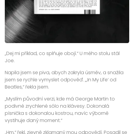
„Dej mi příklad, co splňuje obojí.“ U mého stolu stál
Joe.
Napila jsem se piva, abych zakryla úsměv, a snažila
jsem se rychle vymyslet odpověď. „‚In My Life‘ od
Beatles,“ řekla jsem.
„Myslím původní verzi, kde má George Martin to
podivné zrychlené sólo na klávesy. Dokonalá
písnička s dokonalou kostrou, navíc výborně
vystihuje daný moment.“
„Hm,“ řekl, zjevně zklamaný mou odpovědí. Posadil se