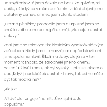
Bezmyšlenkovitě jsem čekala na baru. Že zpívám, mi
došlo, až když se v mém periferním vidění objevil jeho
potutelný úsměv, a hned jsem ztuhla studem.
„Hrozná písnička,“ prohodila jsem a urputně jsem se
snažila znít u toho co nejpřirozeněji. „Ale nejde dostat
z hlavy.“
Znali jsme se takovým tím klasickým vysokoškoláckým
způsobem. Nikdy jsme se navzájem nepředstavili ani
jsme spolu nemluvili. Říkali mu Joey, ale já se v ten
moment rozhodla, že zdrobnělé jméno k němu
nesedí. Už kvůli tomu, jak byl vysoký. Opřel se loktem o
bar. „Když ji nedokážeš dostat z hlavy, tak asi nemůže
být tak hrozná, ne?“
„Ale jo.“
„Vždyť ale funguje,“ namítl. „Úkol splnila. Je
populární.“