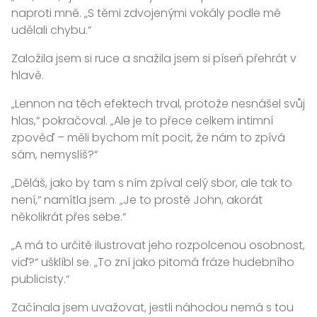
naproti mně. „S těmi zdvojenými vokály podle mě
udělali chybu.“
Založila jsem si ruce a snažila jsem si píseň přehrát v
hlavě.
„Lennon na těch efektech trval, protože nesnášel svůj
hlas,“ pokračoval. „Ale je to přece celkem intimní
zpověď – měli bychom mít pocit, že nám to zpívá
sám, nemyslíš?“
„Děláš, jako by tam s ním zpíval celý sbor, ale tak to
není,“ namítla jsem. „Je to prostě John, akorát
několikrát přes sebe.“
„A má to určitě ilustrovat jeho rozpolcenou osobnost,
viď?“ ušklíbl se. „To zní jako pitomá fráze hudebního
publicisty.“
Začínala jsem uvažovat, jestli náhodou nemá s tou