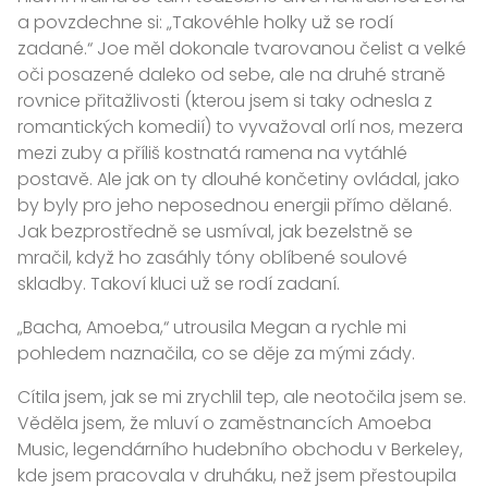
a povzdechne si: „Takovéhle holky už se rodí
zadané.“ Joe měl dokonale tvarovanou čelist a velké
oči posazené daleko od sebe, ale na druhé straně
rovnice přitažlivosti (kterou jsem si taky odnesla z
romantických komedií) to vyvažoval orlí nos, mezera
mezi zuby a příliš kostnatá ramena na vytáhlé
postavě. Ale jak on ty dlouhé končetiny ovládal, jako
by byly pro jeho neposednou energii přímo dělané.
Jak bezprostředně se usmíval, jak bezelstně se
mračil, když ho zasáhly tóny oblíbené soulové
skladby. Takoví kluci už se rodí zadaní.
„Bacha, Amoeba,“ utrousila Megan a rychle mi
pohledem naznačila, co se děje za mými zády.
Cítila jsem, jak se mi zrychlil tep, ale neotočila jsem se.
Věděla jsem, že mluví o zaměstnancích Amoeba
Music, legendárního hudebního obchodu v Berkeley,
kde jsem pracovala v druháku, než jsem přestoupila