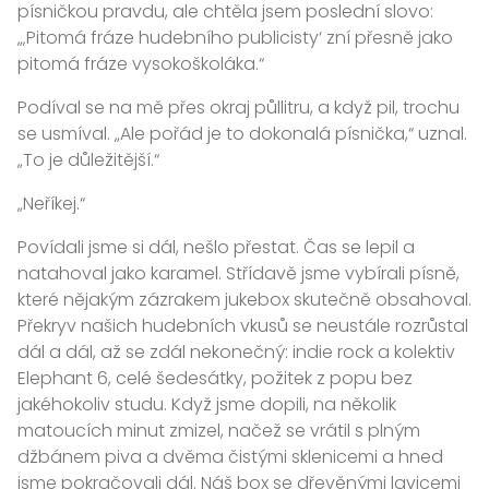
písničkou pravdu, ale chtěla jsem poslední slovo:
„‚Pitomá fráze hudebního publicisty‘ zní přesně jako
pitomá fráze vysokoškoláka.“
Podíval se na mě přes okraj půllitru, a když pil, trochu
se usmíval. „Ale pořád je to dokonalá písnička,“ uznal.
„To je důležitější.“
„Neříkej.“
Povídali jsme si dál, nešlo přestat. Čas se lepil a
natahoval jako karamel. Střídavě jsme vybírali písně,
které nějakým zázrakem jukebox skutečně obsahoval.
Překryv našich hudebních vkusů se neustále rozrůstal
dál a dál, až se zdál nekonečný: indie rock a kolektiv
Elephant 6, celé šedesátky, požitek z popu bez
jakéhokoliv studu. Když jsme dopili, na několik
matoucích minut zmizel, načež se vrátil s plným
džbánem piva a dvěma čistými sklenicemi a hned
jsme pokračovali dál. Náš box se dřevěnými lavicemi