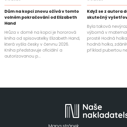
Dům na kopci znovu ožívá v tomto
Když se z autora 
volném pokračování od Elizabeth
skutečný vyšetřo
Hand
Byla taková nevýra
Hrůza v domě na kopci je hororová
výborná v matemat
kniha od spisovatelky Elizabeth Hand,
prostě Hodná holka.
která vyšla česky v červnu 2026.
hodná holka, zdánl
Kniha představuje oficiální a
příklad pubertou ne
autorizovanou p...
Mapa stránek