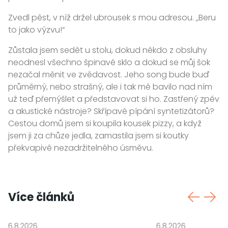
Zvedl pěst, v níž držel ubrousek s mou adresou. „Beru
to jako výzvu!“
Zůstala jsem sedět u stolu, dokud někdo z obsluhy
neodnesl všechno špinavé sklo a dokud se můj šok
nezačal měnit ve zvědavost. Jeho song bude buď
průměrný, nebo strašný, ale i tak mě bavilo nad ním
už teď přemýšlet a představovat si ho. Zastřený zpěv
a akustické nástroje? Skřípavé pípání syntetizátorů?
Cestou domů jsem si koupila kousek pizzy, a když
jsem ji za chůze jedla, zamastila jsem si koutky
překvapivě nezadržitelného úsměvu.
Více článků
6.8.2026
6.8.2026