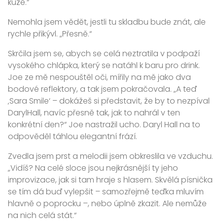
kůže.“
Nemohla jsem vědět, jestli tu skladbu bude znát, ale
rychle přikývl. „Přesně.“
Skrčila jsem se, abych se celá neztratila v podpaží
vysokého chlápka, který se natáhl k baru pro drink.
Joe ze mě nespouštěl oči, mířily na mě jako dva
bodové reflektory, a tak jsem pokračovala. „A teď
‚Sara Smile‘ – dokážeš si představit, že by to nezpíval
DarylHall, navíc přesně tak, jak to nahrál v ten
konkrétní den?“ Joe nastražil ucho. Daryl Hall na to
odpověděl táhlou elegantní frází.
Zvedla jsem prst a melodii jsem obkreslila ve vzduchu.
„Vidíš? Na celé sloce jsou nejkrásnější ty jeho
improvizace, jak si tam hraje s hlasem. Skvělá písnička
se tím dá buď vylepšit – samozřejmě teďka mluvím
hlavně o poprocku –, nebo úplně zkazit. Ale nemůže
na nich celá stát.“