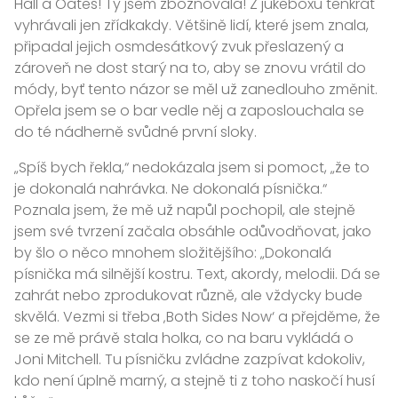
Hall a Oates! Ty jsem zbožňovala! Z jukeboxů tenkrát
vyhrávali jen zřídkakdy. Většině lidí, které jsem znala,
připadal jejich osmdesátkový zvuk přeslazený a
zároveň ne dost starý na to, aby se znovu vrátil do
módy, byť tento názor se měl už zanedlouho změnit.
Opřela jsem se o bar vedle něj a zaposlouchala se
do té nádherně svůdné první sloky.
„Spíš bych řekla,“ nedokázala jsem si pomoct, „že to
je dokonalá nahrávka. Ne dokonalá písnička.“
Poznala jsem, že mě už napůl pochopil, ale stejně
jsem své tvrzení začala obsáhle odůvodňovat, jako
by šlo o něco mnohem složitějšího: „Dokonalá
písnička má silnější kostru. Text, akordy, melodii. Dá se
zahrát nebo zprodukovat různě, ale vždycky bude
skvělá. Vezmi si třeba ‚Both Sides Now‘ a přejděme, že
se ze mě právě stala holka, co na baru vykládá o
Joni Mitchell. Tu písničku zvládne zazpívat kdokoliv,
kdo není úplně marný, a stejně ti z toho naskočí husí