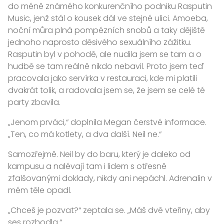
do méně známého konkurenčního podniku Rasputin
Music, jenž stál o kousek dál ve stejné ulici. Amoeba,
noční můra plná pompézních snobů a taky dějiště
jednoho naprosto děsivého sexuálního zážitku.
Rasputin byl v pohodě, ale nudila jsem se tam a o
hudbě se tam reálně nikdo nebavil. Proto jsem teď
pracovala jako servírka v restauraci, kde mi platili
dvakrát tolik, a radovala jsem se, že jsem se celé té
party zbavila.
„Jenom prváci,“ doplnila Megan čerstvé informace.
„Ten, co má kotlety, a dva další. Neil ne.“
Samozřejmě. Neil by do baru, který je daleko od
kampusu a nalévají tam i lidem s otřesně
zfalšovanými doklady, nikdy ani nepáchl. Adrenalin v
mém těle opadl.
„Chceš je pozvat?“ zeptala se. „Máš dvě vteřiny, aby
ses rozhodla.“