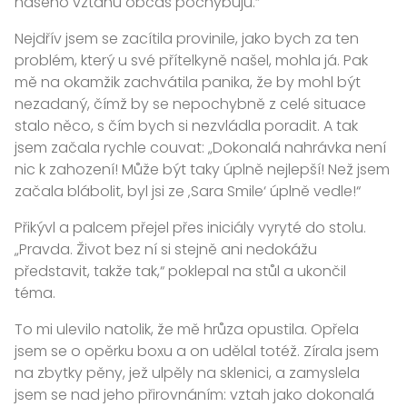
našeho vztahu občas pochybuju.“
Nejdřív jsem se zacítila provinile, jako bych za ten
problém, který u své přítelkyně našel, mohla já. Pak
mě na okamžik zachvátila panika, že by mohl být
nezadaný, čímž by se nepochybně z celé situace
stalo něco, s čím bych si nezvládla poradit. A tak
jsem začala rychle couvat: „Dokonalá nahrávka není
nic k zahození! Může být taky úplně nejlepší! Než jsem
začala blábolit, byl jsi ze ‚Sara Smile‘ úplně vedle!“
Přikývl a palcem přejel přes iniciály vyryté do stolu.
„Pravda. Život bez ní si stejně ani nedokážu
představit, takže tak,“ poklepal na stůl a ukončil
téma.
To mi ulevilo natolik, že mě hrůza opustila. Opřela
jsem se o opěrku boxu a on udělal totéž. Zírala jsem
na zbytky pěny, jež ulpěly na sklenici, a zamyslela
jsem se nad jeho přirovnáním: vztah jako dokonalá