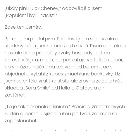
„Úkoly plní i Dick Cheney,“ odpověděla jsem.
„Populární byli i nacisti.“
Zase ten úsměv.
Barman mi podal pivo. S radostí jsem si ho vzala a
studený půllitr jsem si přiložila ke tváři. Píseň dohrála a
nastalé ticho přehlušily zvuky hospody: led, co
chrastí v šejkru, míček, co poskakuje ve fotbálku, pár,
co s hrůzou huláká na televizi nad barem. Joe si
objednal a vytáhl z kapes zmuchlané bankovky. Už
jsem se chtěla vrátit ke stolu, ale zrovna začala hrát
skladba „Sara Smile“ od Halla a Oatese a on
zasténal.
„To je tak dokonalá písnička.“ Pročísl si změť tmavých
kudrlin a pomalu sjížděl rukou po tváři, zatímco se
zaposlouchal.