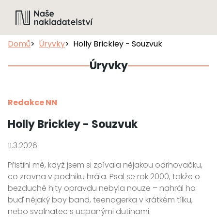
Domů
Úryvky
Holly Brickley - Souzvuk
Úryvky
Redakce NN
Holly Brickley - Souzvuk
11.3.2026
Přistihl mě, když jsem si zpívala nějakou odrhovačku,
co zrovna v podniku hrála. Psal se rok 2000, takže o
bezduché hity opravdu nebyla nouze – nahrál ho
buď nějaký boy band, teenagerka v krátkém tílku,
nebo svalnatec s ucpanými dutinami.