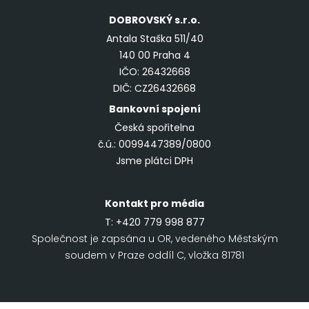
DOBROVSKÝ
s.r.o.
Antala Staška 511/40
140 00 Praha 4
IČO: 26432668
DIČ: CZ26432668
Bankovní spojení
Česká spořitelna
č.ú.: 0099447389/0800
Jsme plátci DPH
Kontakt pro média
T:
+420 779 998 877
Společnost je zapsána u OR, vedeného Městským
soudem v Praze oddíl C, vložka 81781