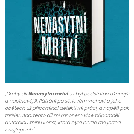
„Druhý díl
Nenasytní mrtví
už byl podstatně akčnější
a napínavější. Pátrání po sériovém vrahovi a jeho
obětech už připomínal detektivní práci, a napětí pak
thriller. Ano, tento díl mi mnohem více připomněl
autorčinu knihu Kořist, která byla podle mě jedna
z nejlepších."