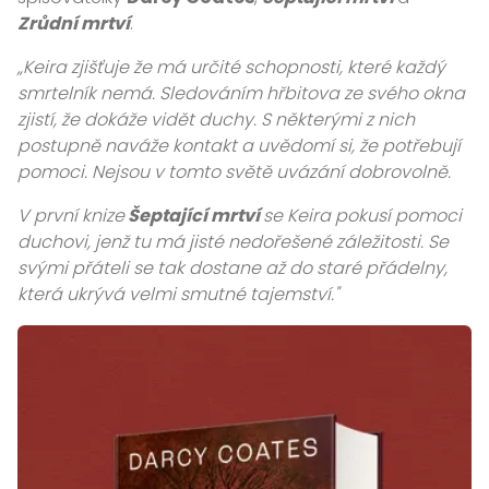
Zrůdní mrtví
.
„Keira zjišťuje že má určité schopnosti, které každý
smrtelník nemá. Sledováním hřbitova ze svého okna
zjistí, že dokáže vidět duchy. S některými z nich
postupně naváže kontakt a uvědomí si, že potřebují
pomoci. Nejsou v tomto světě uvázání dobrovolně.
V první knize
Šeptající mrtví
se Keira pokusí pomoci
duchovi, jenž tu má jisté nedořešené záležitosti. Se
svými přáteli se tak dostane až do staré přádelny,
která ukrývá velmi smutné tajemství."