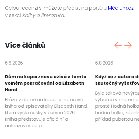
Celou recenzi si můžete přečíst na portálu
Médium.cz
v sekci
Knihy a literatura
.
Více článků
6.8.2026
6.8.2026
Dům na kopci znovu ožívá v tomto
Když se z autora 
volném pokračování od Elizabeth
skutečný vyšetřo
Hand
Byla taková nevýra
Hrůza v domě na kopci je hororová
výborná v matemat
kniha od spisovatelky Elizabeth Hand,
prostě Hodná holka.
která vyšla česky v červnu 2026.
hodná holka, zdánl
Kniha představuje oficiální a
příklad pubertou ne
autorizovanou p...