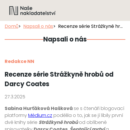
Domů
Napsali o nás
Recenze série Strážkyně hrobů od Darcy Coates
Napsali o nás
Redakce NN
Recenze série Strážkyně hrobů od
Darcy Coates
27.3.2025
Sabina Hurťáková Hašková
se s čtenáři blogovací
platformy
Médium.cz
podělila o to, jak se jí líbily první
dvě knihy série
Strážkyně hrobů
od oblíbené
spisovatelky
Darcy Coates
,
Šeptající mrtví
a