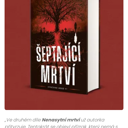
„Ve druhém díle
Nenasytní mrtví
už autorka
přitvrzuje. Tentokrát se objeví přízrak, který nemá s