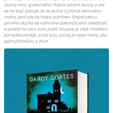
duchy moc společného. Požírá ostatní duchy a oni
se ho bojí. Zjišťuje, že se jedná o přízrak sériového
vraha, jenž zde byl kdysi pohřben. Stejně jako u
prvního ducha se rozhodne dokončit jeho záležitosti
a poslat ho tam, kam patří. Situace je však mnohem
komplikovanější, a tak brzy začne jít nejen Keiře, ale i
jejím přátelům, o život."