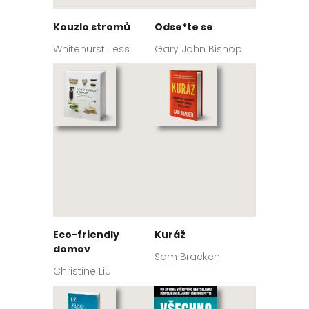
Kouzlo stromů
Odse*te se
Whitehurst Tess
Gary John Bishop
Eco-friendly
Kuráž
domov
Sam Bracken
Christine Liu