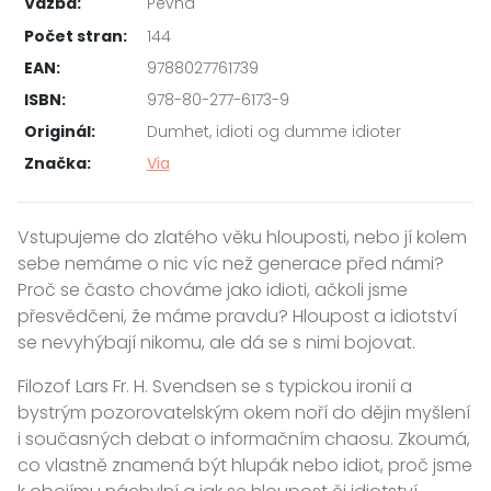
Vazba:
Pevná
Počet stran:
144
EAN:
9788027761739
ISBN:
978-80-277-6173-9
Originál:
Dumhet, idioti og dumme idioter
Značka:
Via
Vstupujeme do zlatého věku hlouposti, nebo jí kolem
sebe nemáme o nic víc než generace před námi?
Proč se často chováme jako idio­ti, ačkoli jsme
přesvědčeni, že máme pravdu? Hloupost a idiotství
se nevyhýbají nikomu, ale dá se s nimi bojovat.
Filozof Lars Fr. H. Svendsen se s typickou ironií a
bystrým pozorovatelským okem noří do dějin myšlení
i současných debat o informačním chaosu. Zkoumá,
co vlastně znamená být hlupák nebo idiot, proč jsme