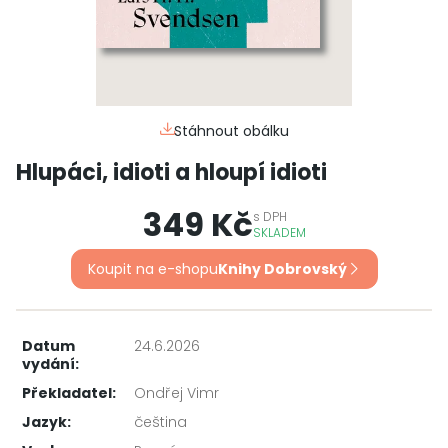
Stáhnout obálku
Hlupáci, idioti a hloupí idioti
349 Kč
s
DPH
SKLADEM
Koupit na e-shopu
Knihy Dobrovský
Datum
24.6.2026
vydání:
Překladatel:
Ondřej Vimr
Jazyk:
čeština