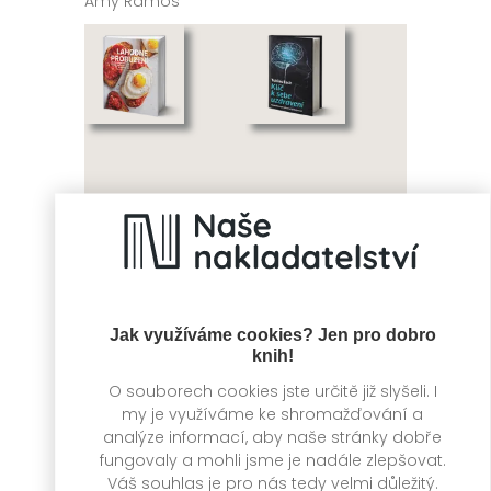
Amy Ramos
Lahodné
Klíč k
probuzení
sebeuzdravení
Jak využíváme cookies? Jen pro dobro
Kate McMillan
Tobias Esch
knih!
O souborech cookies jste určitě již slyšeli. I
my je využíváme ke shromažďování a
analýze informací, aby naše stránky dobře
fungovaly a mohli jsme je nadále zlepšovat.
Váš souhlas je pro nás tedy velmi důležitý.