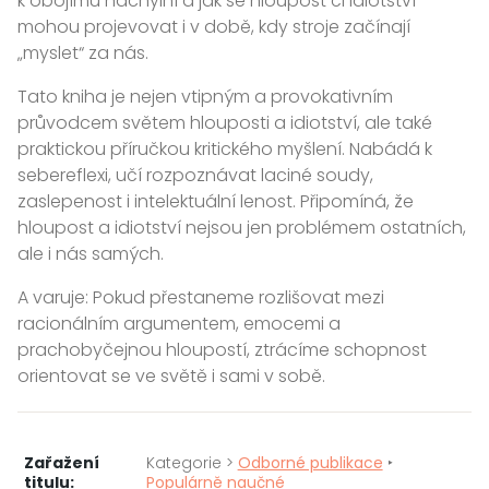
k obojímu náchylní a jak se hloupost či idiot­ství
mohou projevovat i v době, kdy stroje začínají
„myslet“ za nás.
Tato kniha je nejen vtipným a provokativním
průvodcem světem hlouposti a idiotství, ale také
praktickou příručkou kritického myšle­ní. Nabádá k
sebereflexi, učí rozpoznávat la­ciné soudy,
zaslepenost i intelektuální lenost. Připomíná, že
hloupost a idiotství nejsou jen problémem ostatních,
ale i nás samých.
A varuje: Pokud přestaneme rozlišovat mezi
racionálním argumentem, emocemi a
prachobyčejnou hloupostí, ztrácíme schopnost
orientovat se ve světě i sami v sobě.
Zařažení
Kategorie >
Odborné publikace
‣
titulu:
Populárně naučné