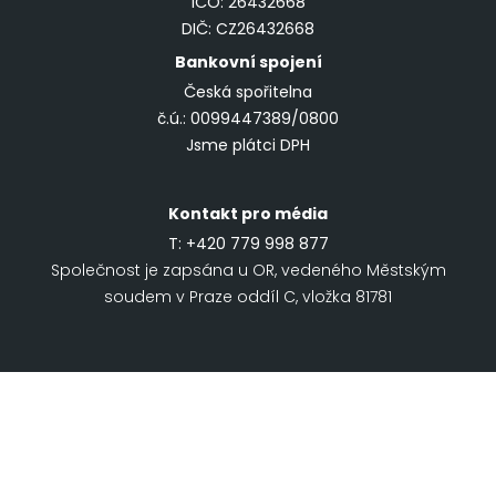
IČO: 26432668
DIČ: CZ26432668
Bankovní spojení
Česká spořitelna
č.ú.: 0099447389/0800
Jsme plátci DPH
Kontakt pro média
T:
+420 779 998 877
Společnost je zapsána u OR, vedeného Městským
soudem v Praze oddíl C, vložka 81781