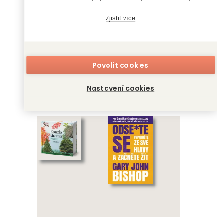
Zjistit více
Povolit cookies
S potížemi je jedna
Šest esenciálních
potíž
olejů, bez kterých
Nastavení cookies
se neobejdete
Ben Horowitz
Festy Daniéle