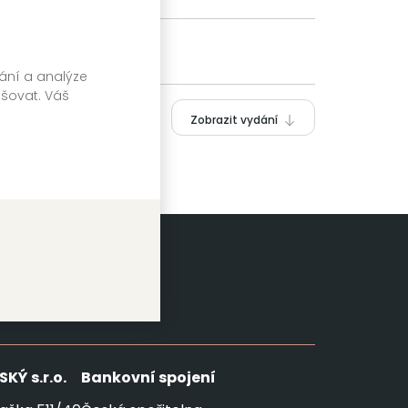
vání a analýze
pšovat. Váš
Zobrazit vydání
SKÝ
s.r.o.
Bankovní spojení