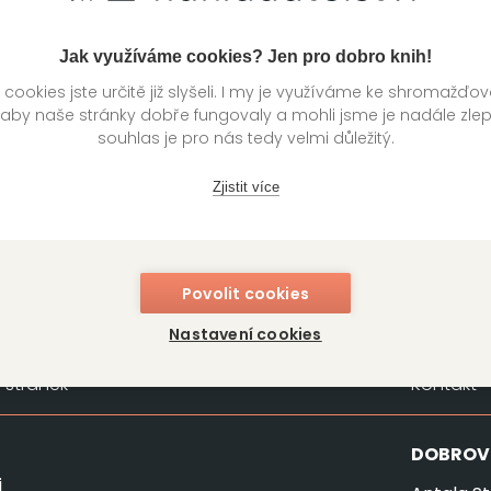
Jak využíváme cookies? Jen pro dobro knih!
ookies jste určitě již slyšeli. I my je využíváme ke shromažďo
 aby naše stránky dobře fungovaly a mohli jsme je nadále zle
souhlas je pro nás tedy velmi důležitý.
Zjistit více
Povolit cookies
Nastavení cookies
stránek
Kontakt
DOBROV
i