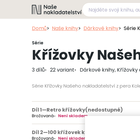
Domů
Naše knihy
Dárkové knihy
Série 
Série
Křížovky Našeh
3 dílů
22 variant
Dárkové knihy, Křížovky 
Série Křížovky Našeho nakladatelství z pera Kol
Díl 1
—
Retro křížovky
(nedostupné)
Brožovaná
Není skladem
Díl 2
—
100 křížovek k vodě
(nedostupné)
Brožovaná
Není skladem