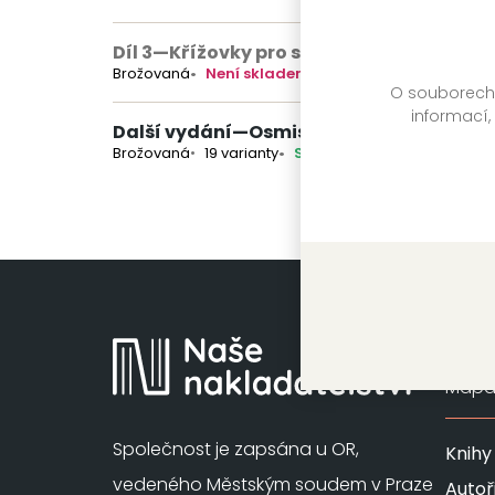
Díl 3
—
Křížovky pro seniory
(nedostupné)
Brožovaná
Není skladem
O souborech c
informací,
Další vydání
—
Osmisměrky do kapsy 1
Brožovaná
19 varianty
Skladem
Mapa 
Společnost je zapsána u OR,
Knihy
vedeného Městským soudem v Praze
Autoř