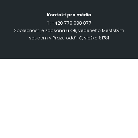
Kontakt pro média
T:
+420 779 998 877
Společnost je zapsána u OR, vedeného Městským
soudem v Praze oddíl C, vložka 81781