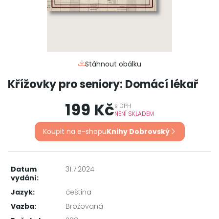
Stáhnout obálku
Křížovky pro seniory: Domácí lékař
199 Kč
s
DPH
NENÍ SKLADEM
Koupit na e-shopu
Knihy Dobrovský
Datum
31.7.2024
vydání:
Jazyk:
čeština
Vazba:
Brožovaná