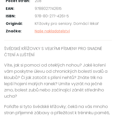
Počet stran:
208
EAN:
9788027742615
ISBN:
978-80-277-4261-5
Originál:
Křížovky pro seniory: Domácí lékař
Značka:
Naše nakladatelství
ŠVÉDSKÉ KŘÍŽOVKY S VELKÝMI PÍSMENY PRO SNADNÉ
ČTENÍ A LUŠTĚNÍ
Víte, jak si pomoci od oteklých nohou? Jaké koření
vám poskytne úlevu od chronických bolestí svalů a
kloubů? Či jak zatočit s plísní nehtů? Znáte trik na
lepší hojení malých ranek? Umíte vyzrát na ječné
zrno, bolest zubů nebo začínající zánět středního
ucha?
Pořiďte si tyto švédské křížovky; čeká na vás mnoho
stran příjemné zábavy a příležitost k tréninku paměti,