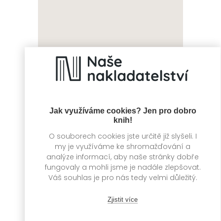
Zpátky v čase:
Zpátky v čase:
Vesmír
Oceán
Kolektiv autorů
Kolektiv autorů
Jak využíváme cookies? Jen pro dobro
knih!
O souborech cookies jste určitě již slyšeli. I
my je využíváme ke shromažďování a
analýze informací, aby naše stránky dobře
fungovaly a mohli jsme je nadále zlepšovat.
Váš souhlas je pro nás tedy velmi důležitý.
Zjistit více
Ledové království
Pohledem