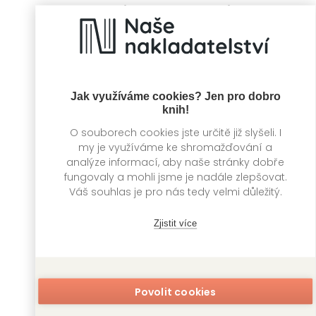
Kolektiv autorů
Kolektiv autorů
Jak využíváme cookies? Jen pro dobro
knih!
O souborech cookies jste určitě již slyšeli. I
my je využíváme ke shromažďování a
analýze informací, aby naše stránky dobře
fungovaly a mohli jsme je nadále zlepšovat.
Váš souhlas je pro nás tedy velmi důležitý.
Ledové království
Pohledem
II.
miminka
Zjistit více
Kolektiv autorů
Kolektiv autorů
Povolit cookies