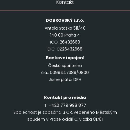
Kontakt
DOBROVSKÝ
s.r.o.
Antala Staška 511/40
140 00 Praha 4
IČO: 26432668
DIČ: CZ26432668
Bankovní spojení
Česká spořitelna
č.ú.: 0099447389/0800
Jsme plátci DPH
Kontakt pro média
T:
+420 779 998 877
Společnost je zapsána u OR, vedeného Městským
soudem v Praze oddíl C, vložka 81781