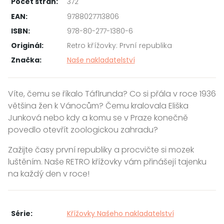
Počet stran:
372
EAN:
9788027713806
ISBN:
978-80-277-1380-6
Originál:
Retro křížovky: První republika
Značka:
Naše nakladatelství
Víte, čemu se říkalo Táflrunda? Co si přála v roce 1936
většina žen k Vánocům? Čemu kralovala Eliška
Junková nebo kdy a komu se v Praze konečně
povedlo otevřít zoologickou zahradu?
Zažijte časy první republiky a procvičte si mozek
luštěním. Naše RETRO křížovky vám přinášejí tajenku
na každý den v roce!
Série:
Křížovky Našeho nakladatelství