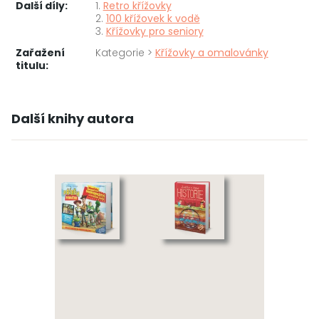
Další díly:
1.
Retro křížovky
2.
100 křížovek k vodě
3.
Křížovky pro seniory
Zařažení
Kategorie >
Křížovky a omalovánky
titulu:
Další knihy autora