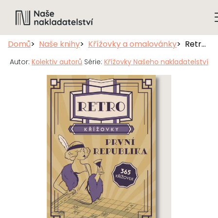
Domů
Naše knihy
Křížovky a omalovánky
Retro křížovky: První republika
Autor:
Kolektiv autorů
Série:
Křížovky Našeho nakladatelství