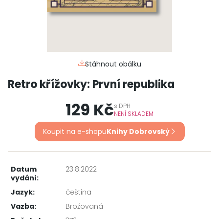
Stáhnout obálku
Retro křížovky: První republika
129 Kč
s
DPH
NENÍ SKLADEM
Koupit na e-shopu
Knihy Dobrovský
Datum
23.8.2022
vydání:
Jazyk:
čeština
Vazba:
Brožovaná