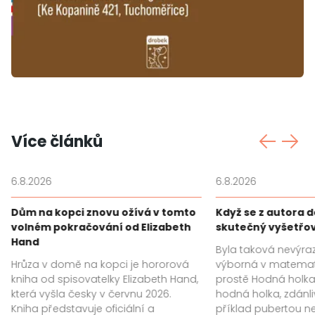
Více článků
6.8.2026
6.8.2026
Dům na kopci znovu ožívá v tomto
Když se z autora 
volném pokračování od Elizabeth
skutečný vyšetřo
Hand
Byla taková nevýra
Hrůza v domě na kopci je hororová
výborná v matemat
kniha od spisovatelky Elizabeth Hand,
prostě Hodná holka.
která vyšla česky v červnu 2026.
hodná holka, zdánl
Kniha představuje oficiální a
příklad pubertou ne