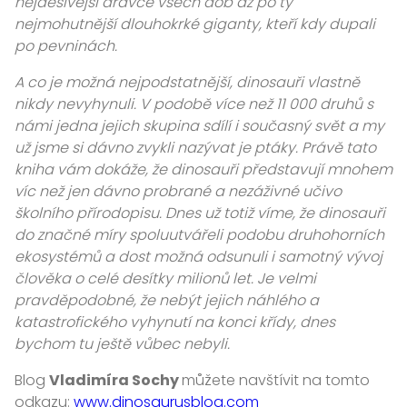
nejděsivější dravce všech dob až po ty
nejmohutnější dlouhokrké giganty, kteří kdy dupali
po pevninách.
A co je možná nejpodstatnější, dinosauři vlastně
nikdy nevyhynuli. V podobě více než 11 000 druhů s
námi jedna jejich skupina sdílí i současný svět a my
už jsme si dávno zvykli nazývat je ptáky. Právě tato
kniha vám dokáže, že dinosauři představují mnohem
víc než jen dávno probrané a nezáživné učivo
školního přírodopisu. Dnes už totiž víme, že dinosauři
do značné míry spoluutvářeli podobu druhohorních
ekosystémů a dost možná odsunuli i samotný vývoj
člověka o celé desítky milionů let. Je velmi
pravděpodobné, že nebýt jejich náhlého a
katastrofického vyhynutí na konci křídy, dnes
bychom tu ještě vůbec nebyli.
Blog
Vladimíra Sochy
můžete navštívit na tomto
odkazu:
www.dinosaurusblog.com