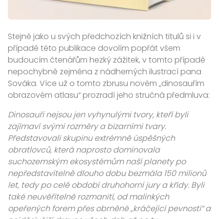
Stejně jako u svých předchozích knižních titulů si i v
případě této publikace dovolím popřát všem
budoucím čtenářům hezký zážitek, v tomto případě
nepochybně zejména z nádherných ilustrací pana
Sováka. Více už o tomto zbrusu novém „dinosauřím
obrazovém atlasu“ prozradí jeho stručná předmluva:
Dinosauři nejsou jen vyhynulými tvory, kteří byli
zajímaví svými rozměry a bizarními tvary.
Představovali skupinu extrémně úspěšných
obratlovců, která naprosto dominovala
suchozemským ekosystémům naší planety po
nepředstavitelně dlouho dobu bezmála 150 milionů
let, tedy po celé období druhohorní jury a křídy. Byli
také neuvěřitelně rozmanití, od malinkých
opeřených forem přes obrněné „kráčející pevnosti“ a