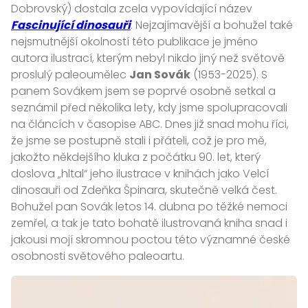
Dobrovský) dostala zcela vypovídající název
Fascinující dinosauři
. Nejzajímavější a bohužel také
nejsmutnější okolností této publikace je jméno
autora ilustrací, kterým nebyl nikdo jiný než světově
proslulý paleoumělec
Jan Sovák
(1953-2025). S
panem Sovákem jsem se poprvé osobně setkal a
seznámil před několika lety, kdy jsme spolupracovali
na článcích v časopise ABC. Dnes již snad mohu říci,
že jsme se postupně stali i přáteli, což je pro mě,
jakožto někdejšího kluka z počátku 90. let, který
doslova „hltal“ jeho ilustrace v knihách jako Velcí
dinosauři od Zdeňka Špinara, skutečně velká čest.
Bohužel pan Sovák letos 14. dubna po těžké nemoci
zemřel, a tak je tato bohatě ilustrovaná kniha snad i
jakousi mojí skromnou poctou této významné české
osobnosti světového paleoartu.