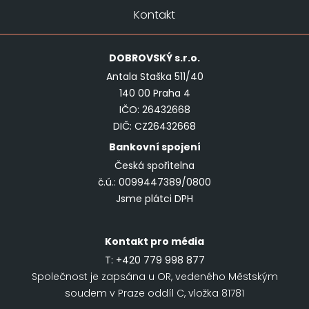
Kontakt
DOBROVSKÝ
s.r.o.
Antala Staška 511/40
140 00 Praha 4
IČO: 26432668
DIČ: CZ26432668
Bankovní spojení
Česká spořitelna
č.ú.: 0099447389/0800
Jsme plátci DPH
Kontakt pro média
T:
+420 779 998 877
Společnost je zapsána u OR, vedeného Městským
soudem v Praze oddíl C, vložka 81781