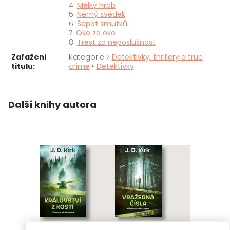
4.
Mělký hrob
5.
Němý svědek
6.
Šepot smutků
7.
Oko za oko
8.
Trest za neposlušnost
Zařažení
Kategorie >
Detektivky, thrillery a true
titulu:
crime
‣
Detektivky
Další knihy autora