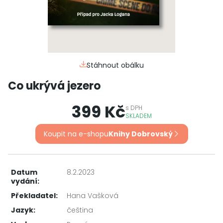
Stáhnout obálku
Co ukrývá jezero
399 Kč
s
DPH
SKLADEM
Koupit na e-shopu
Knihy Dobrovský
Datum
8.2.2023
vydání:
Překladatel:
Hana Vašková
Jazyk:
čeština