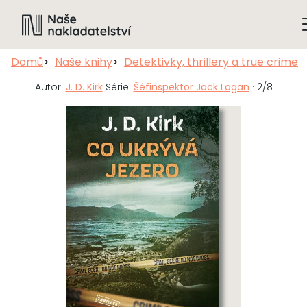
Domů
Naše knihy
Detektivky, thrillery a true crime
Autor:
J. D. Kirk
Série:
Šéfinspektor Jack Logan
· 2/8