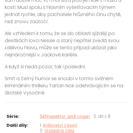
sám dobře moc ví, i monstra jsou jen lidé z masa a
kostí. Musí spolu s hlavním vyšetřovacím týmem
jednat rychle, aby pachatele hrůzného činu chytili,
než znovu zaútočí.
Ale vzhledem k tomu, že se do oblasti sjíždějí po
desítkách lovci Nessie a starý nepřítel zvedá svou
ošklivou hlavu, může se tento případ ukázat jako
nejnáročnější v Jackově kariéře.
A když si nedá pozor, tak i poslední.
Smrt a černý humor se snoubí v tomto svižném
kriminálním thrilleru Tartan Noir odehrávajícím se na
Skotské Vysočině.
Série:
Šéfinspektor Jack Logan
2. díl z 8
Další díly:
1.
Království z kostí
3.
Vražedná čísla