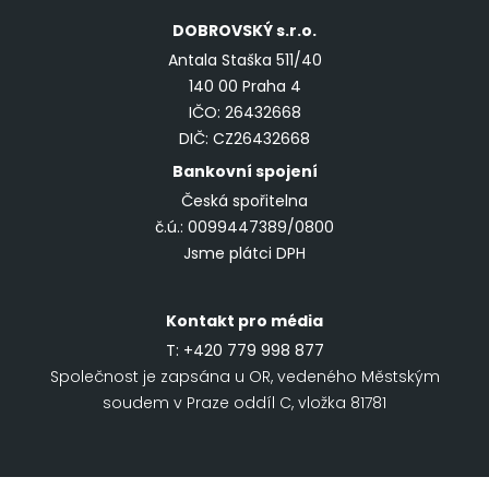
DOBROVSKÝ
s.r.o.
Antala Staška 511/40
140 00 Praha 4
IČO: 26432668
DIČ: CZ26432668
Bankovní spojení
Česká spořitelna
č.ú.: 0099447389/0800
Jsme plátci DPH
Kontakt pro média
T:
+420 779 998 877
Společnost je zapsána u OR, vedeného Městským
soudem v Praze oddíl C, vložka 81781