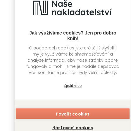
Království z kostí
Vražedná čísla
Jak využíváme cookies? Jen pro dobro
J. D. Kirk
J. D. Kirk
knih!
O souborech cookies jste určitě již slyšeli. I
my je využíváme ke shromažďování a
analýze informací, aby naše stránky dobře
fungovaly a mohli jsme je nadále zlepšovat.
Váš souhlas je pro nás tedy velmi důležitý.
Zjistit více
Mělký hrob
Pod svícnem tma
Povolit cookies
J. D. Kirk
J. D. Kirk
Nastavení cookies