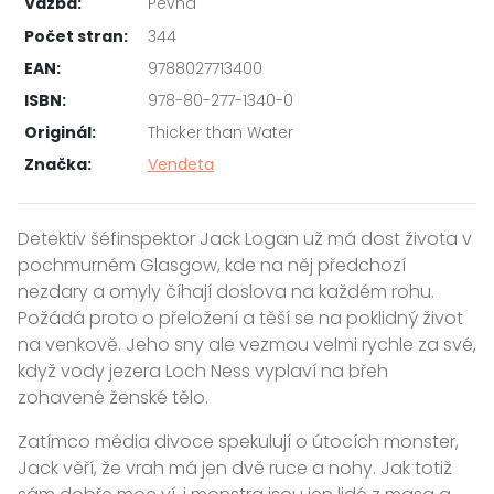
Vazba:
Pevná
Počet stran:
344
EAN:
9788027713400
ISBN:
978-80-277-1340-0
Originál:
Thicker than Water
Značka:
Vendeta
Detektiv šéfinspektor Jack Logan už má dost života v
pochmurném Glasgow, kde na něj předchozí
nezdary a omyly číhají doslova na každém rohu.
Požádá proto o přeložení a těší se na poklidný život
na venkově. Jeho sny ale vezmou velmi rychle za své,
když vody jezera Loch Ness vyplaví na břeh
zohavené ženské tělo.
Zatímco média divoce spekulují o útocích monster,
Jack věří, že vrah má jen dvě ruce a nohy. Jak totiž