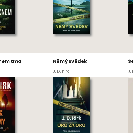
cnem tma
Němý svědek
Š
J. D. Kirk
J. 