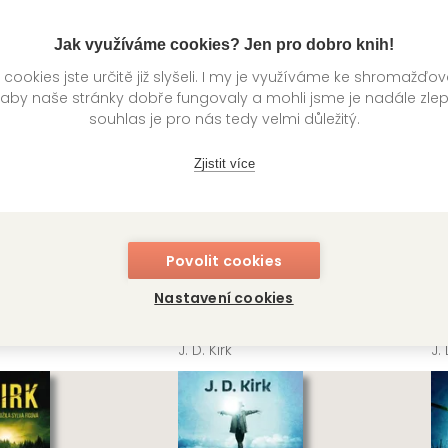
Jak využíváme cookies? Jen pro dobro knih!
ookies jste určitě již slyšeli. I my je využíváme ke shromažďo
 aby naše stránky dobře fungovaly a mohli jsme je nadále zle
souhlas je pro nás tedy velmi důležitý.
Zjistit více
Povolit cookies
Nastavení cookies
á jezero
Vražedná čísla
M
J. D. Kirk
J. 