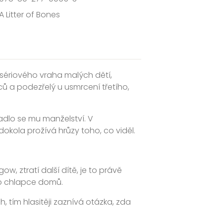
A Litter of Bones
í sériového vraha malých dětí,
 a podezřelý u usmrcení třetího,
adlo se mu manželství. V
okola prožívá hrůzy toho, co viděl.
, ztratí další dítě, je to právě
ho chlapce domů.
tím hlasitěji zaznívá otázka, zda