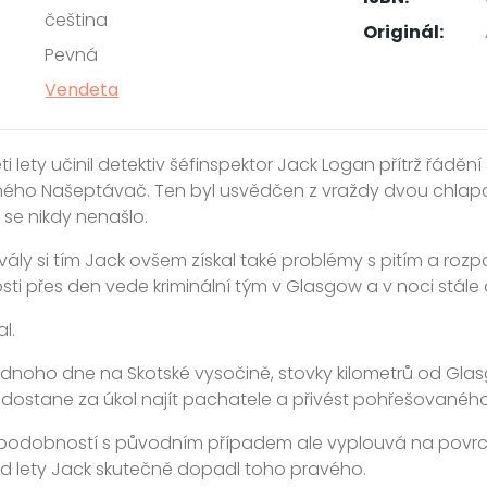
čeština
Originál:
Pevná
Vendeta
i lety učinil detektiv šéfinspektor Jack Logan přítrž řáděn
ého Našeptávač. Ten byl usvědčen z vraždy dvou chlapců
 se nikdy nenašlo.
ály si tím Jack ovšem získal také problémy s pitím a rozp
ti přes den vede kriminální tým v Glasgow a v noci stále d
l.
ednoho dne na Skotské vysočině, stovky kilometrů od Glasgow
 dostane za úkol najít pachatele a přivést pohřešované
podobností s původním případem ale vyplouvá na povrch, 
d lety Jack skutečně dopadl toho pravého.