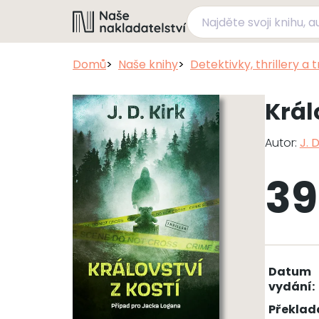
Domů
Naše knihy
Detektivky, thrillery a 
Král
Autor:
J. D
39
Datum
vydání:
Překlad