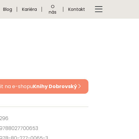
O
Blog
Kariéra
Kontakt
nás
it na e-shopu
Knihy Dobrovský
296
9788027700653
978-80-277-0065-3