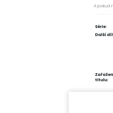
A pokud n
Série:
Další díl
Zařažen
titulu:
Další 