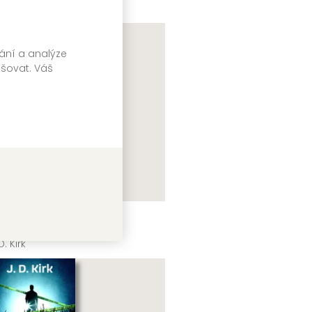
vání a analýze
pšovat. Váš
ělký hrob
D. Kirk