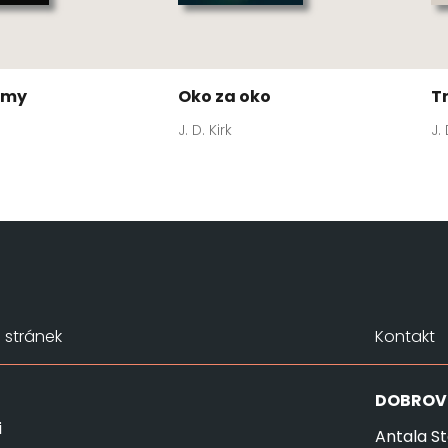
tmy
Oko za oko
T
J. D. Kirk
J. 
stránek
Kontakt
DOBROV
i
Antala St