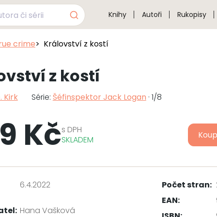
Knihy
Autoři
Rukopisy
true crime
Království z kostí
ovství z kostí
. Kirk
Série:
Šéfinspektor Jack Logan
· 1/8
9 Kč
s
DPH
Koup
SKLADEM
6.4.2022
Počet stran:
EAN:
atel:
Hana Vašková
ISBN: