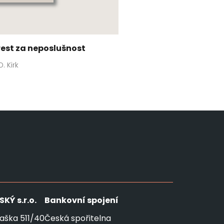
rest za neposlušnost
D. Kirk
SKÝ
s.r.o.
Bankovní spojení
aška 511/40
Česká spořitelna