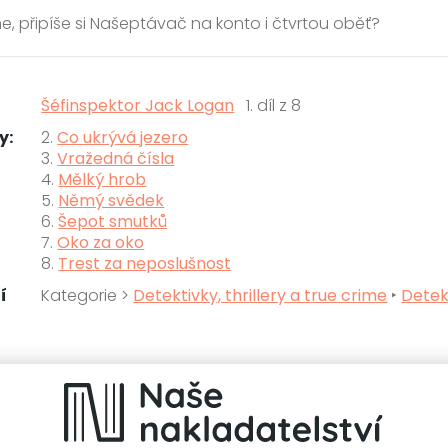
e, připíše si Našeptávač na konto i čtvrtou oběť?
Šéfinspektor Jack Logan
1. díl z 8
y:
2.
Co ukrývá jezero
3.
Vražedná čísla
4.
Mělký hrob
5.
Němý svědek
6.
Šepot smutků
7.
Oko za oko
8.
Trest za neposlušnost
í
Kategorie >
Detektivky, thrillery a true crime
‣
Detek
knihy autora