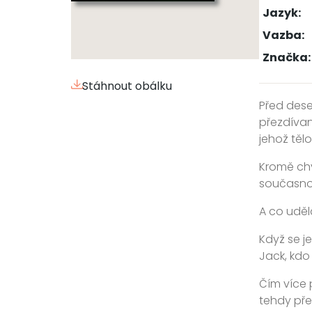
Jazyk:
Vazba:
Značka:
Stáhnout obálku
Před deset
přezdívan
jehož tělo
Kromě chv
současnos
A co uděla
Když se j
Jack, kdo
Čím více 
tehdy pře