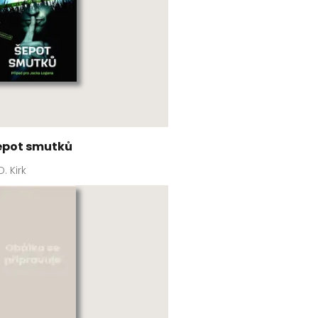
epot smutků
D. Kirk