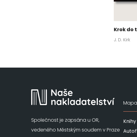
Krok do 
J. D. Kirk
Mapa 
Společnost je zapsána u OR,
Knihy
vedeného Městským soudem v Praze
Autoř