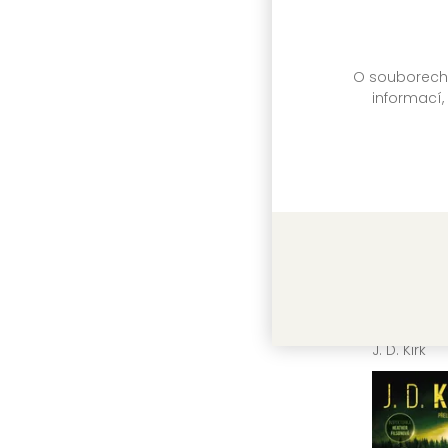
O souborech c
informací,
Co ukrýv
J. D. Kirk