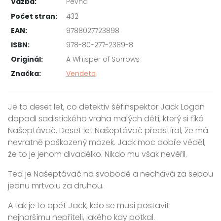
Vazba:
Pevná
Počet stran:
432
EAN:
9788027723898
ISBN:
978-80-277-2389-8
Originál:
A Whisper of Sorrows
Značka:
Vendeta
Je to deset let, co detektiv šéfinspektor Jack Logan
dopadl sadistického vraha malých dětí, který si říká
Našeptávač. Deset let Našeptávač předstíral, že má
nevratně poškozený mozek. Jack moc dobře věděl,
že to je jenom divadélko. Nikdo mu však nevěřil.
Teď je Našeptávač na svobodě a nechává za sebou
jednu mrtvolu za druhou.
A tak je to opět Jack, kdo se musí postavit
nejhoršímu nepříteli, jakého kdy potkal.