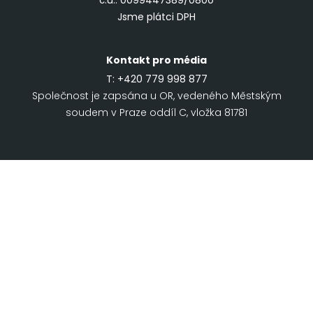
Jsme plátci DPH
Kontakt pro média
T:
+420 779 998 877
Společnost je zapsána u OR, vedeného Městským
soudem v Praze oddíl C, vložka 81781