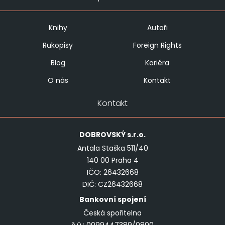
Knihy
Autoři
Rukopisy
Foreign Rights
Blog
Kariéra
O nás
Kontakt
Kontakt
DOBROVSKÝ
s.r.o.
Antala Staška 511/40
140 00 Praha 4
IČO: 26432668
DIČ: CZ26432668
Bankovní spojení
Česká spořitelna
č.ú.: 0099447389/0800