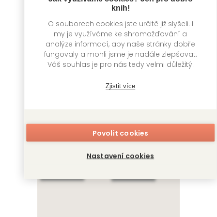
knih!
O souborech cookies jste určitě již slyšeli. I
my je využíváme ke shromažďování a
analýze informací, aby naše stránky dobře
fungovaly a mohli jsme je nadále zlepšovat.
Váš souhlas je pro nás tedy velmi důležitý.
Vražedná čísla
Mělký hrob
Zjistit více
J. D. Kirk
J. D. Kirk
Povolit cookies
Nastavení cookies