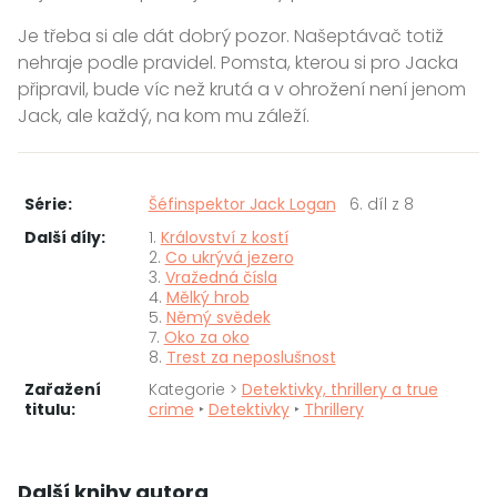
Je třeba si ale dát dobrý pozor. Našeptávač totiž
nehraje podle pravidel. Pomsta, kterou si pro Jacka
připravil, bude víc než krutá a v ohrožení není jenom
Jack, ale každý, na kom mu záleží.
Série:
Šéfinspektor Jack Logan
6. díl z 8
Další díly:
1.
Království z kostí
2.
Co ukrývá jezero
3.
Vražedná čísla
4.
Mělký hrob
5.
Němý svědek
7.
Oko za oko
8.
Trest za neposlušnost
Zařažení
Kategorie >
Detektivky, thrillery a true
titulu:
crime
‣
Detektivky
‣
Thrillery
Další knihy autora