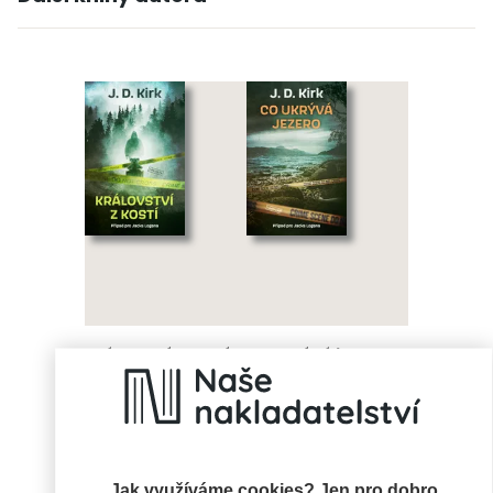
Království z kostí
Co ukrývá jezero
J. D. Kirk
J. D. Kirk
Jak využíváme cookies? Jen pro dobro