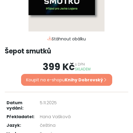
Stáhnout obálku
Šepot smutků
399 Kč
s
DPH
SKLADEM
Koupit na e-shopu
Knihy Dobrovský
Datum
5.11.2025
vydání:
Překladatel:
Hana Vašková
Jazyk:
čeština