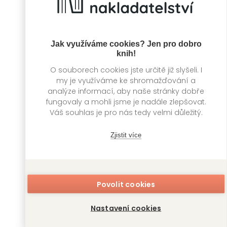
Království z kostí
Co ukrývá jezero
J. D. Kirk
J. D. Kirk
Jak využíváme cookies? Jen pro dobro
knih!
O souborech cookies jste určitě již slyšeli. I
my je využíváme ke shromažďování a
analýze informací, aby naše stránky dobře
fungovaly a mohli jsme je nadále zlepšovat.
Váš souhlas je pro nás tedy velmi důležitý.
Zjistit více
Vražedná čísla
Mělký hrob
Povolit cookies
J. D. Kirk
J. D. Kirk
Nastavení cookies