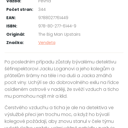
Vazba:
Pevná
Počet stran:
344
EAN:
9788027761449
ISBN:
978-80-277-6144-9
Originál:
The Big Man Upstairs
Značka:
Vendeta
Po posledním případu zůstaly bývalému detektivu
šéfinspektorovi Jacku Loganovi a jeho kolegům a
přátelům šrámy na těle i na duši a Jacka zmáhá
pocit viny. Uchýlí se do dobrovolného exilu na řídce
osídleném ostrově v naději, že svěží vzduch a ticho
mu pomohou najít mír a klid.
Čerstvého vzduchu a ticha je ale na detektiva ve
výslužbě přeci jen trochu moc, a když ho bývalí
kolegové požádají, aby znovu stanul v čele týmu