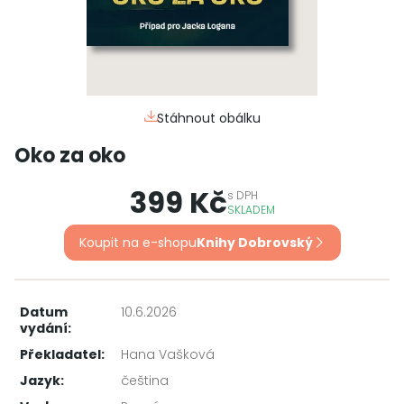
Stáhnout obálku
Oko za oko
399 Kč
s
DPH
SKLADEM
Koupit na e-shopu
Knihy Dobrovský
Datum
10.6.2026
vydání:
Překladatel:
Hana Vašková
Jazyk:
čeština