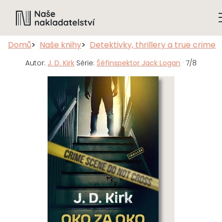
Domů
Naše knihy
Detektivky, thrillery a true crime
Autor:
J. D. Kirk
Série:
Šéfinspektor Jack Logan
· 7/8