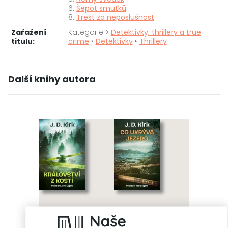
6.
Šepot smutků
8.
Trest za neposlušnost
Zařažení
Kategorie >
Detektivky, thrillery a true
titulu:
crime
‣
Detektivky
‣
Thrillery
Další knihy autora