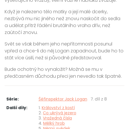
vyšetřujícího vraždy, velmi vážně nabídku zvažuje.
Když je nalezeno tělo matky a její malé dcerky,
nezbývá mu nic jiného než znovu naskočit do sedla
a udělat přítrž řádění brutálního vraha dřív, než
zaútočí znovu.
Svět se však během jeho nepřítomnosti posunul
vpřed a chce-li do něj Logan zapadnout, bude ho to
stát více úsilí, než si původně představoval.
Bude ochotný ho vynaložit? Možná se mu v
předčasném důchodu přeci jen nevedlo tak špatně.
Série:
Šéfinspektor Jack Logan
7. díl z 8
Další díly:
1.
Království z kostí
2.
Co ukrývá jezero
3.
Vražedná čísla
4.
Mělký hrob
5.
Němý svědek