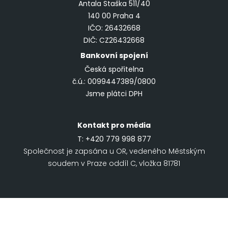
Antala Staška 511/40
140 00 Praha 4
IČO: 26432668
DIČ: CZ26432668
Bankovní spojení
Česká spořitelna
č.ú.: 0099447389/0800
Jsme plátci DPH
Kontakt pro média
T:
+420 779 998 877
Společnost je zapsána u OR, vedeného Městským
soudem v Praze oddíl C, vložka 81781