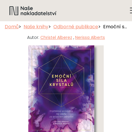
Domů
Naše knihy
Odborné publikace
Emoční síla krystalů
Autor:
Christel Alberez
,
Nerissa Alberts