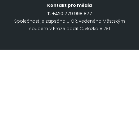
Kontakt pro média
T:
+420 779 998 877
Společnost je zapsána u OR, vedeného Městským
soudem v Praze oddíl C, vložka 81781