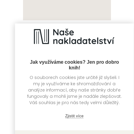
Lahodné
Klíč k
probuzení
sebeuzdravení
Kate McMillan
Tobias Esch
Jak využíváme cookies? Jen pro dobro
knih!
O souborech cookies jste určitě již slyšeli. I
my je využíváme ke shromažďování a
analýze informací, aby naše stránky dobře
fungovaly a mohli jsme je nadále zlepšovat.
Váš souhlas je pro nás tedy velmi důležitý.
Zjistit více
S potížemi je jedna
Šest esenciálních
potíž
olejů, bez kterých