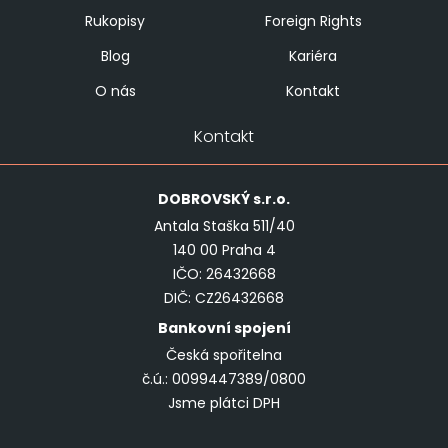
Rukopisy
Foreign Rights
Blog
Kariéra
O nás
Kontakt
Kontakt
DOBROVSKÝ
s.r.o.
Antala Staška 511/40
140 00 Praha 4
IČO: 26432668
DIČ: CZ26432668
Bankovní spojení
Česká spořitelna
č.ú.: 0099447389/0800
Jsme plátci DPH