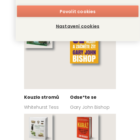
se neobejdete
Ben Horowitz
Povolit cookies
Festy Daniéle
Nastavení cookies
Kouzlo stromů
Odse*te se
Whitehurst Tess
Gary John Bishop