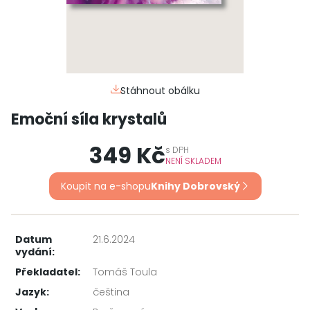
Stáhnout obálku
Emoční síla krystalů
349 Kč
s
DPH
NENÍ SKLADEM
Koupit na e-shopu
Knihy Dobrovský
Datum
21.6.2024
vydání:
Překladatel:
Tomáš Toula
Jazyk:
čeština