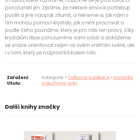
a nálad, které zažíváme, naučíme se je poznávat a
porozumět jim. Zjistíme, že některé emoce potřebují
posílit a jiné naopak ztlumit, a řekneme si, jak nám s
tím mohou pomoci krystaly, jak s nimi pracovat a
podle čeho poznáme, který je pro nás ten pravý. Díky
krystalům lépe porozumíme sami sobě a dokážeme
se snáze orientovat nejen ve svém vnitřním světě, ale
i v tom, který se rozprostírá kolem nás.
Zařažení
Kategorie >
Odborné publikace
‣
Esoterika
titulu:
a duchovní svět
Další knihy značky