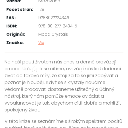
Vazba:
Brožovaná
Počet stran:
128
EAN:
9788027724345
ISBN:
978-80-277-2434-5
Originál:
Mood Crystals
Značka:
Via
Na naší pouti životem nás dnes a denně provázejí
emoce. Určují, jak se cítíme, ovlivňují náš každodenní
život do takové míry, že stojí za to se jimi zabývat a
poznat je hlouběji. Když se s krystaly naučíme
vědomě pracovat, dostaneme užitečný a účinný
nástroj, který nám pomůže emoce ovládat a
vybalancovat je tak, abychom cítili dobře a mohli žít
spokojený život.
V této knize se seznámíme s širokým spektrem pocitů