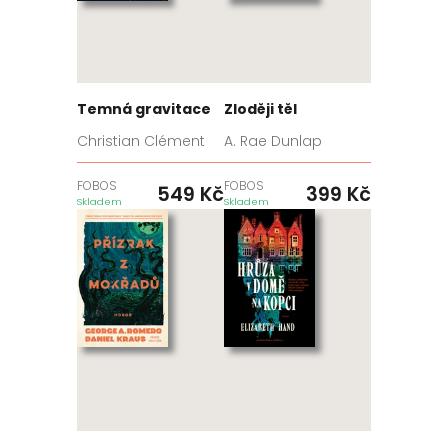
Temná gravitace
Zloději těl
Christian Clément
A. Rae Dunlap
FOBOS
FOBOS
549
Kč
399
Kč
Skladem
Skladem