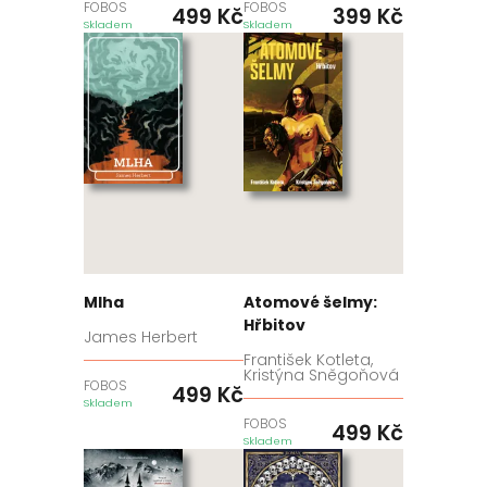
FOBOS
FOBOS
499
Kč
399
Kč
Skladem
Skladem
Mlha
Atomové šelmy:
Hřbitov
James Herbert
František Kotleta,
Kristýna Sněgoňová
FOBOS
499
Kč
Skladem
FOBOS
499
Kč
Skladem