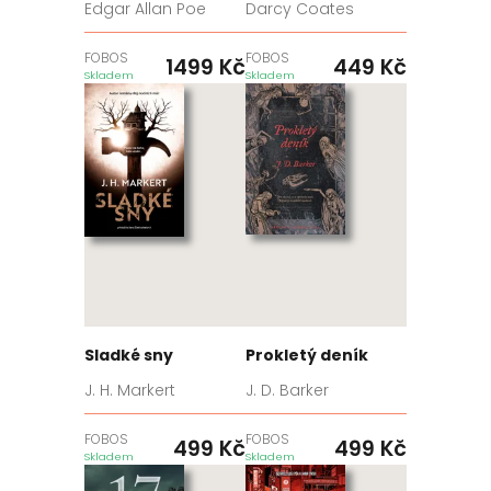
Edgar Allan Poe
Darcy Coates
FOBOS
FOBOS
1499
Kč
449
Kč
Skladem
Skladem
Sladké sny
Prokletý deník
J. H. Markert
J. D. Barker
FOBOS
FOBOS
499
Kč
499
Kč
Skladem
Skladem