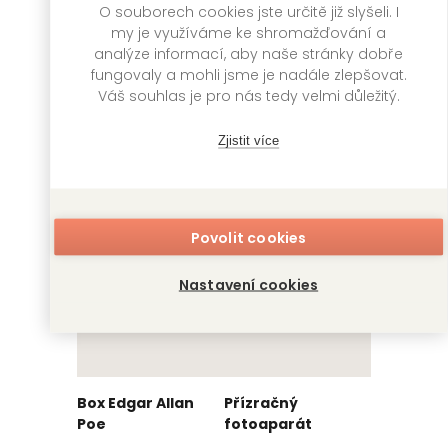
O souborech cookies jste určitě již slyšeli. I
my je využíváme ke shromažďování a
Blackwater: kniha
Dívčí válka
analýze informací, aby naše stránky dobře
druhá
Christopher
fungovaly a mohli jsme je nadále zlepšovat.
Buehlman
Michael McDowell
Váš souhlas je pro nás tedy velmi důležitý.
FOBOS
599
Kč
FOBOS
499
Kč
Zjistit více
Skladem
Skladem
Povolit cookies
Nastavení cookies
Box Edgar Allan
Přízračný
Poe
fotoaparát