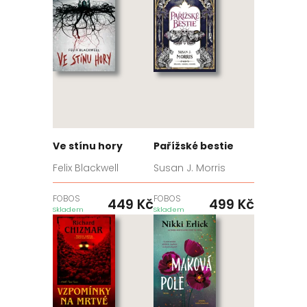
Ve stínu hory
Pařížské bestie
Felix Blackwell
Susan J. Morris
FOBOS
FOBOS
449
Kč
499
Kč
Skladem
Skladem