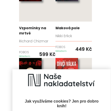
Vzpomínky na
Maková pole
mrtvé
Nikki Erlick
Richard Chizmar
FOBOS
449
Kč
Skladem
FOBOS
599
Kč
Skladem
Jak využíváme cookies? Jen pro dobro
knih!