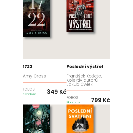
1722
Poslední výstřel
Amy Cross
František Kotleta,
Kolektiv autorů,
Jakub Ćwiek
FOBOS
349
Kč
Skladem
FOBOS
799
Kč
Skladem