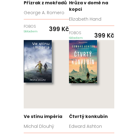
Přízrak z mokřadů
Hrůza v domě na
kopci
George A. Romero
Elizabeth Hand
FOBOS
399
Kč
Skladem
FOBOS
399
Kč
Skladem
Ve stínu impéria
Čtvrtý konkubín
Michal Dlouhý
Edward Ashton