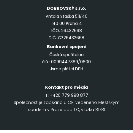
DOBROVSKÝ
s.r.o.
Antala Staška 511/40
140 00 Praha 4
IČO: 26432668
DIČ: CZ26432668
Bankovní spojení
Česká spořitelna
č.ú.: 0099447389/0800
Jsme plátci DPH
Kontakt pro média
T:
+420 779 998 877
Společnost je zapsána u OR, vedeného Městským
soudem v Praze oddíl C, vložka 81781