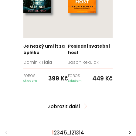
Je hezký umřít za
Poslední svatební
úplňku
host
Dominik Fiala
Jason Rekulak
FOBOS
FOBOS
399
Kč
449
Kč
Skladem
Skladem
Zobrazit další
<
1
2
3
4
5
...
12
13
14
>