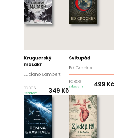
Kruguerský
Svitupád
masakr
Ed Crocker
Luciano Lamberti
FOBOS
499
Kč
Skladem
FOBOS
349
Kč
Skladem