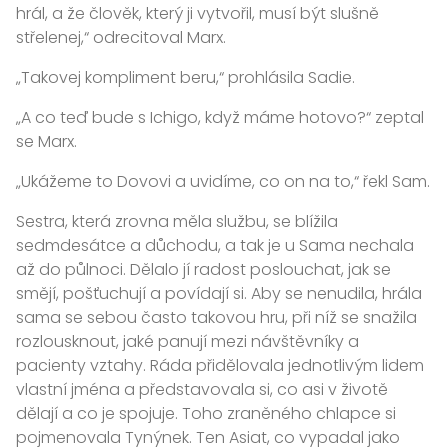
hrál, a že člověk, který ji vytvořil, musí být slušně
střelenej,“ odrecitoval Marx.
„Takovej kompliment beru,“ prohlásila Sadie.
„A co teď bude s Ichigo, když máme hotovo?“ zeptal
se Marx.
„Ukážeme to Dovovi a uvidíme, co on na to,“ řekl Sam.
Sestra, která zrovna měla službu, se blížila
sedmdesátce a důchodu, a tak je u Sama nechala
až do půlnoci. Dělalo jí radost poslouchat, jak se
smějí, pošťuchují a povídají si. Aby se nenudila, hrála
sama se sebou často takovou hru, při níž se snažila
rozlousknout, jaké panují mezi návštěvníky a
pacienty vztahy. Ráda přidělovala jednotlivým lidem
vlastní jména a představovala si, co asi v životě
dělají a co je spojuje. Toho zraněného chlapce si
pojmenovala Tynýnek. Ten Asiat, co vypadal jako