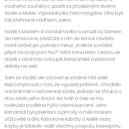
možného zoufalství, spatřil za prosklenými dveřmi
Sadie a Marxe. Vypadali jako fata morgána. Oba byli
tak přehnaně nádherní, sakra.
Sadie s Marxem si zavolali taxíka a vyrazili za Samem
do nemocnice, přestože s ním do konce návštěv
mohli strávit jen patnáct minut. „Kolikrát si můžeš
připít na svoji první hru?“ řekl k tomu Marx. Cestou se
stavili v obchodu a koupili šampaňské a plastové
sklenky na sekt.
Sam se styděl, ale zároveň je strašně rád viděl.
Nepochyboval o tom, že vypadá příšerně. Chodidlo
a kotník měl v neforemné sádře, jednalo se zhruba o
stou sádru jeho života. Na tváři a čele se mu
rozlévala podlitina hýřící všemi barvami. Jeho
kamarádi byli překrásní a plní síly a měli mrazem
zrůžovělé tváře, kašmírové kabáty a lesklé vlasy.
Kdyby je kdokoliv viděl všechny pospolu, bezesporu