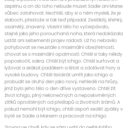
aspirinu a on do toho nebude muset Sadie ani Marxe
vůbec zatahovat. Nechtěl, aby si o něm mysleli, že je
slaboch, přestože si tak teď připadal. Zesláblý, křehký,
osamělý, znavený. Vlastní tělo ho vyčerpávalo,
stejně jako jeho porouchaná noha, která nedokázala
ustát ani sebemenší projev radosti. Už ho nebavilo
pohybovat se neustále s maximální obezřetností,
chovat se s maximální opatrností. Chtěl si taky někdy
poposkočit, sakra. Chtěl být Ichigo. Chtěl surfovat a
lyžovat a skákat padákem a létat a zdolávat hory a
vysoké budovy. Chtěl tisíckrát umřít jako Ichigo a
probudit se druhý den jako nový, nehledě na hrůzy,
jimž bylo jeho tělo o den dříve vystaveno. Chtěl žít
život Ichigo, plný nekonečných a neposkvrněných
zítřků oproštěných od přešlapů a životních šrámů. A
pokud nemohl být Ichigo, chtěl aspoň sedět zpátky v
bytě se Sadie a Marxem a pracovat na Ichigo.
Zrovna ve chvíli, kdy se sám uvrhl do nejhlubšího