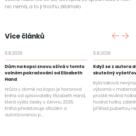
nic nemá, a to ji trochu zklamalo.
Více článků
6.8.2026
6.8.2026
Dům na kopci znovu ožívá v tomto
Když se z autora 
volném pokračování od Elizabeth
skutečný vyšetřo
Hand
Byla taková nevýra
Hrůza v domě na kopci je hororová
výborná v matemat
kniha od spisovatelky Elizabeth Hand,
prostě Hodná holka.
která vyšla česky v červnu 2026.
hodná holka, zdánl
Kniha představuje oficiální a
příklad pubertou ne
autorizovanou p...