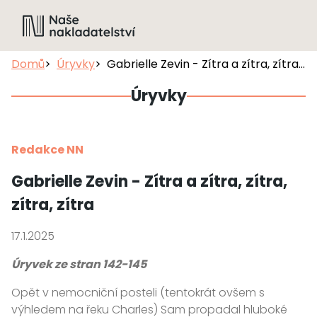
Domů
Úryvky
Gabrielle Zevin - Zítra a zítra, zítra, zítra, zítra
Úryvky
Redakce NN
Gabrielle Zevin - Zítra a zítra, zítra,
zítra, zítra
17.1.2025
Úryvek ze stran 142-145
Opět v nemocniční posteli (tentokrát ovšem s
výhledem na řeku Charles) Sam propadal hluboké