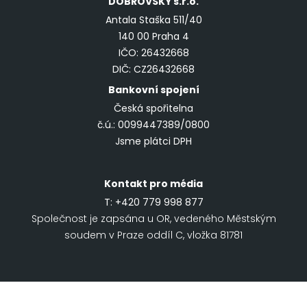
DOBROVSKÝ
s.r.o.
Antala Staška 511/40
140 00 Praha 4
IČO: 26432668
DIČ: CZ26432668
Bankovní spojení
Česká spořitelna
č.ú.: 0099447389/0800
Jsme plátci DPH
Kontakt pro média
T:
+420 779 998 877
Společnost je zapsána u OR, vedeného Městským
soudem v Praze oddíl C, vložka 81781