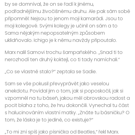
by se domníval, že on se řadí k jinému,
podřadnějšímu živočišnému druhu. Ale pak sám sobě
připomněl: Nejsou to jenom moji kamarádi. Jsou to
moji kolegové. Svými kolegy je učinil on sám a to
Sama nějakým nepopsatelným způsobem
uklidňovalo. Ichigo je k němu navždy připoutalo.
Marx nalil Samovi trochu šampaňského. „Snad ti to
nerozhodí ten druhý koktejl, co ti tady namíchali.“
„Co se vlastně stalo?“ zeptala se Sadie.
Sam se vše pokusil převyprávět jako veselou
anekdotu. Povídal jim o tom, jak si poposkočil, jak si
vzpomněl na tu báseň, jakou měl obrovskou radost a
pocit blaha z toho, že hru dokončili. Vynechal tu část
s halucinováním vlastní matky. „Znáte tu básničku? O
tom, že láska je to jediné, co existuje?“
„To mi zní spíš jako písnička od Beatles,“ řekl Marx.