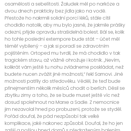
osamělosti a sebelítosti. Žaludek měl po narkóze a
dvou dnech prakticky bez jídla jako na vodě.
Přestože ho nakrmili solidní porcí léků, stále cítil
chodidlo natolik, aby mu bylo jasné, že jakmile prášky
ode­zní, přijde opravdu strašidelná bolest. Bál se, kolik
ho tohle poslední extempore bude stát – účet měl
téměř vybílený – a jak si poradí se zdravotním
pojištěním. Ortoped mu tvrdil, že má chodidlo v tak
tragickém stavu, až vážně ohrožuje i kotník. „Nevím,
kolikrát vám ještě tu nohu zvládneme poskládat, než
budete nucen zvážit jiné možnosti,“ řekl Samovi. Jiné
možnosti patřily do středověku. Věděl, že teď bude
přinejmenším několik měsíců chodit o berlích. Děsil se
zbytku zimy a toho, že se bude muset ještě víc než
dosud spolehnout na Marxe a Sadie. Z nemocnice
jim nezavolal hned po probuzení, protože se styděl.
Pořád doufal, že pád nezpůsobí tak velké
komplikace, jaké nakonec způsobil. Doufal, že ho jen
zašijí a pošlou hned domů s předraženým balením