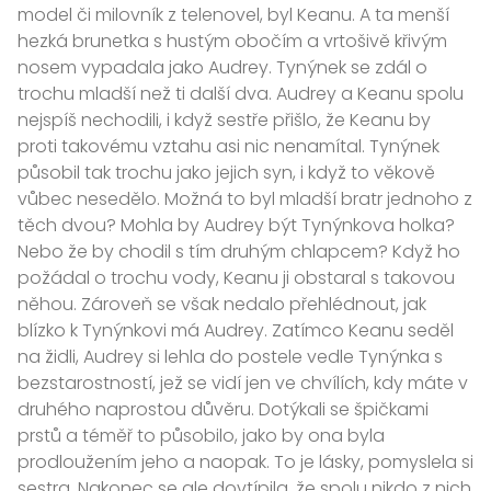
model či milovník z telenovel, byl Keanu. A ta menší
hezká brunetka s hustým obočím a vrtošivě křivým
nosem vypadala jako Audrey. Tynýnek se zdál o
trochu mladší než ti další dva. Audrey a Keanu spolu
nejspíš nechodili, i když sestře přišlo, že Keanu by
proti takovému vztahu asi nic nenamítal. Tynýnek
působil tak trochu jako jejich syn, i když to věkově
vůbec nesedělo. Možná to byl mladší bratr jednoho z
těch dvou? Mohla by Audrey být Tynýnkova holka?
Nebo že by chodil s tím druhým chlapcem? Když ho
požádal o trochu vody, Keanu ji obstaral s takovou
něhou. Zároveň se však nedalo přehlédnout, jak
blízko k Tynýnkovi má Audrey. Zatímco Keanu seděl
na židli, Audrey si lehla do postele vedle Tynýnka s
bezstarostností, jež se vidí jen ve chvílích, kdy máte v
druhého naprostou důvěru. Dotýkali se špičkami
prstů a téměř to působilo, jako by ona byla
prodloužením jeho a naopak. To je lásky, pomyslela si
sestra. Nakonec se ale dovtípila, že spolu nikdo z nich