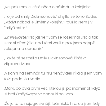
„Ne, pak tam je ještě něco o nákladu a kolejích.“
„To je od Emily Dickinsonové,“ chytla se toho Sadie.
„‚Vždyť náklad je úměrný kolejím.‘ Použila jsem ji v
EmilyBlaster.“
„
EmilyBlaster
! No jasně!“ Sam se rozesmál. „No a tak
jsem si přemýšlel nad těmi verši a pak jsem nejspíš
zakopnul o obrubník.“
„Takže tě sestřelila Emily Dickinsonová, říkáš?“
vtipkoval Marx.
„Všichni na semináři tu hru nenáviděli, říkala jsem vám
to?“ podotkla Sadie.
„Marxi, co byla první věc, kterou jsi poznamenal, když
jsi hrál
EmilyBlaster
?“ ponoukl ho Sam.
„Že je to ta nejagresivnější básnická hra, co jsem kdy