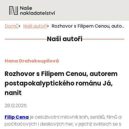
Domů
Naši autoři
Rozhovor s Filipem Cenou, autorem postapokalyptického románu Já, nanit
Naši autoři
Hana Drahokoupilová
Rozhovor s Filipem Cenou, autorem
postapokalyptického románu Já,
nanit
28.12.2025
Filip Cena
je celoživotní milovník knih, seriálů, filmů a
počítačových i deskových her, v jejichž světech se s