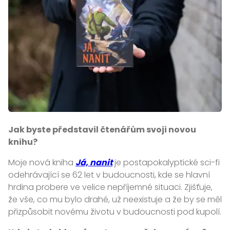
Jak byste představil čtenářům svoji novou
knihu?
Moje nová kniha
Já, nanit
je postapokalyptické sci-fi
odehrávající se 62 let v budoucnosti, kde se hlavní
hrdina probere ve velice nepříjemné situaci. Zjišťuje,
že vše, co mu bylo drahé, už neexistuje a že by se měl
přizpůsobit novému životu v budoucnosti pod kupolí.