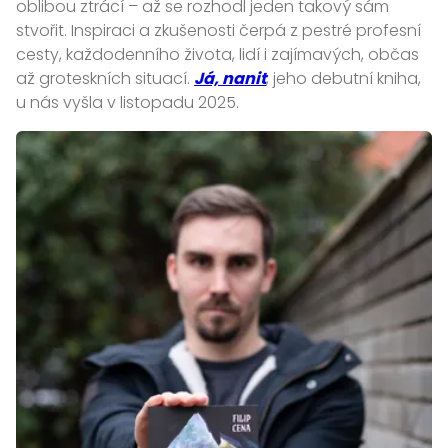
oblibou ztrácí – až se rozhodl jeden takový sám
stvořit. Inspiraci a zkušenosti čerpá z pestré profesní
cesty, každodenního života, lidí i zajímavých, občas
až groteskních situací.
Já, nanit
, jeho debutní kniha,
u nás vyšla v listopadu 2025.