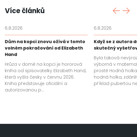
Více článků
6.8.2026
6.8.2026
Dům na kopci znovu ožívá v tomto
Když se z autora 
volném pokračování od Elizabeth
skutečný vyšetřo
Hand
Byla taková nevýra
Hrůza v domě na kopci je hororová
výborná v matemat
kniha od spisovatelky Elizabeth Hand,
prostě Hodná holka.
která vyšla česky v červnu 2026.
hodná holka, zdánl
Kniha představuje oficiální a
příklad pubertou ne
autorizovanou p...