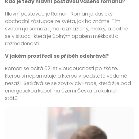
Kdo je tedy hlavní postavou vašeho románu?
Hlavní postavou je Roman. Roman je klasický
obchodní zástupce ze světa, jak ho známe. Tím
světem je samozřejmě rozmazlený, měkký, a ocitne
se v situaci, která je úplným opakem měkkosti a
rozmazlenosti.
V jakém prostředí se příběh odehrává?
Roman se ocitá 62 let v budoucnosti po zkáze,
kterou si nepamatuje a kterou v podstatě vědomě
nezažil. Setkává se se zbytky civilizace, která žije pod
energetickou kupolí na území Česka a okolních
států.