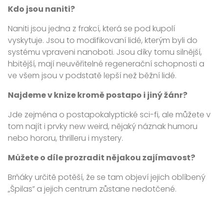
Kdo jsou naniti?
Naniti jsou jedna z frakcí, která se pod kupolí
vyskytuje. Jsou to modifikovaní lidé, kterým byli do
systému vpraveni nanoboti. Jsou díky tomu silnější,
hbitější, mají neuvěřitelné regenerační schopnosti a
ve všem jsou v podstatě lepší než běžní lidé.
Najdeme v knize kromě postapo i jiný žánr?
Jde zejména o postapokalyptické sci-fi, ale můžete v
tom najít i prvky new weird, nějaký náznak humoru
nebo hororu, thrilleru i mystery.
Můžete o díle prozradit nějakou zajímavost?
Brňáky určitě potěší, že se tam objeví jejich oblíbený
„Špilas” a jejich centrum zůstane nedotčené.