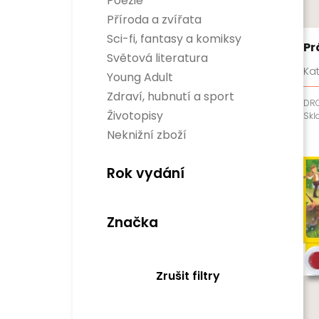
Poezie
Dítě, rodina a vztahy
Příroda a zvířata
Encyklopedie
Hobby
Sci-fi, fantasy a komiksy
Pr
Osobnosti
Sci-fi
Světová literatura
Rozvoj osobnosti
Fantasy
Divadelní hry
Ka
Business a management
Young Adult
Komiksy
Světová beletrie
Populárně naučné
Verneovky
Zdraví, hubnutí a sport
Historie
DR
Gamebooky
Sport
Životopisy
Sk
Manga
Zdraví a hubnutí
Neknižní zboží
Rok vydání
Značka
Zrušit filtry