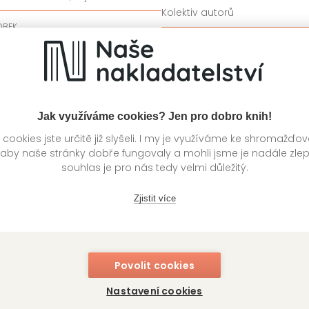
Kolektiv autorů
OBEK
349 Kč
ladem
DROBEK
99
Skladem
Jak využíváme cookies? Jen pro dobro knih!
ookies jste určitě již slyšeli. I my je využíváme ke shromažďo
 aby naše stránky dobře fungovaly a mohli jsme je nadále zle
souhlas je pro nás tedy velmi důležitý.
Zjistit více
metkout a zoubková víla
Už jsou tady Vánoce
adimíra Staňková
Vanda Bruckner
Povolit cookies
Nastavení cookies
OBEK
DROBEK
329 Kč
34
ladem
Skladem