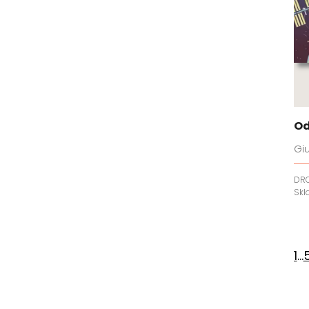
Od
Giu
DR
Sk
1
...