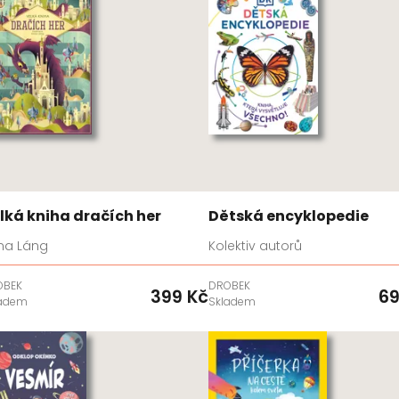
lká kniha dračích her
Dětská encyklopedie
na Láng
Kolektiv autorů
OBEK
DROBEK
399 Kč
69
ladem
Skladem