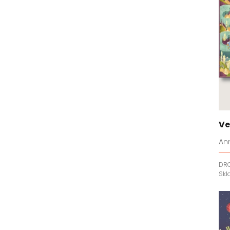
Ve
An
DR
Sk