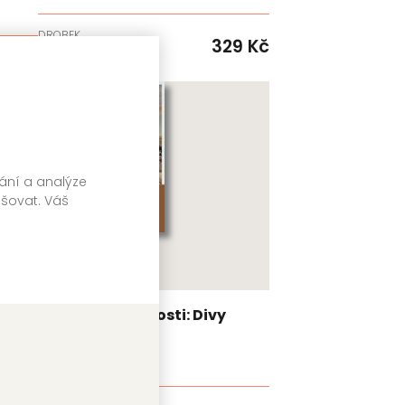
DROBEK
329 Kč
Skladem
9 Kč
vání a analýze
pšovat. Váš
Brána do minulosti: Divy
světa
Kolektiv autorů
9 Kč