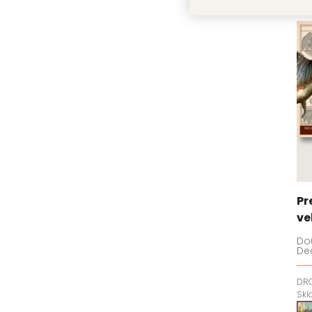
Pr
ve
Dou
De
DR
Sk