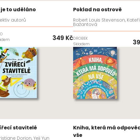
 je to uděláno
Poklad na ostrově
ektiv autorů
Robert Louis Stevenson, Kateř
Bažantová
BO
349 Kč
DROBEK
ladem
39
Skladem
ířecí stavitelé
Kniha, která má odpově
vše
istiane Dorion, Yeji Yun