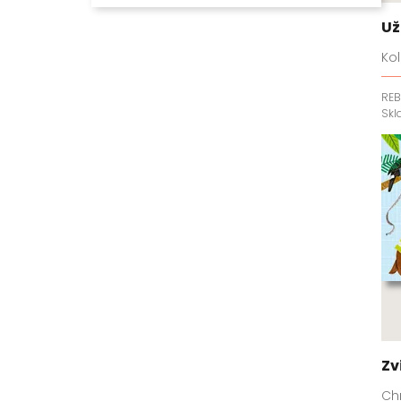
Už
Kol
RE
Sk
Zv
Chr