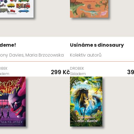
deme!
Usínáme s dinosaury
yony Davies, Maria Brzozowska
Kolektiv autorů
OBEK
DROBEK
299 Kč
39
ladem
Skladem