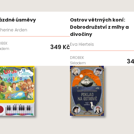
ázdné úsměvy
Ostrov větrných koní:
Dobrodružství z mlhy a
therine Arden
divočiny
OBEK
Eva Hierteis
349 Kč
ladem
DROBEK
34
Skladem