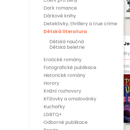
Čtení pro ženy
Dark romance
Dárkové knihy
Detektivky, thrillery a true crime
Detektivky
Dětská literatura
True crime
Thrillery
Dětská naučná
Je
Dětská beletrie
Br
Erotické romány
DR
Fotografické publikace
Sk
Historické romány
Horory
Knižní rozhovory
Křížovky a omalovánky
Kuchařky
LGBTQ+
Odborné publikace
Esoterika a duchovní svět