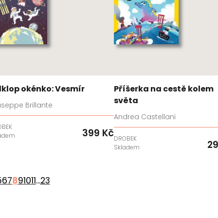
klop okénko: Vesmír
Příšerka na cestě kolem
světa
seppe Brillante
Andrea Castellani
OBEK
399 Kč
ladem
DROBEK
29
Skladem
5
6
7
8
9
10
11
...
23