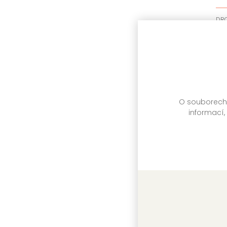
DR
Sk
O souborech c
informací,
Vy
Vl
DR
Sk