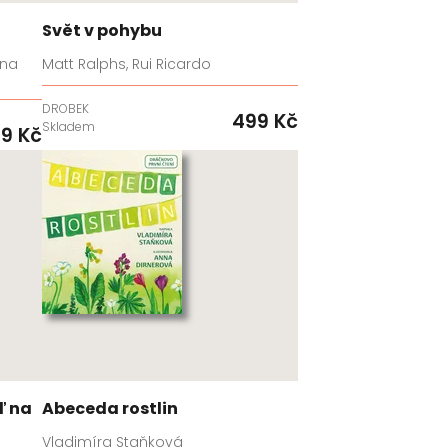
Svět v pohybu
ina
Matt Ralphs, Rui Ricardo
DROBEK
499 Kč
Skladem
9 Kč
ď na
Abeceda rostlin
Vladimíra Staňková