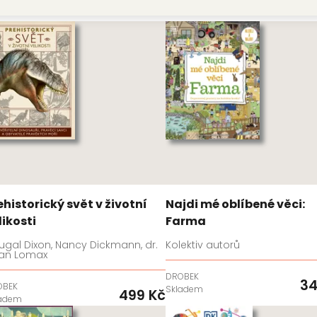
ehistorický svět v životní
Najdi mé oblíbené věci:
likosti
Farma
gal Dixon, Nancy Dickmann, dr.
Kolektiv autorů
an Lomax
DROBEK
34
OBEK
Skladem
499 Kč
ladem