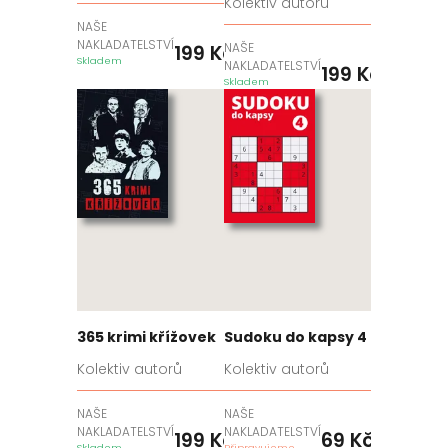
Kolektiv autorů
NAŠE
NAKLADATELSTVÍ
NAŠE
199
Kč
Skladem
NAKLADATELSTVÍ
199
Kč
Skladem
365 krimi křížovek
Sudoku do kapsy 4
Kolektiv autorů
Kolektiv autorů
NAŠE
NAŠE
NAKLADATELSTVÍ
NAKLADATELSTVÍ
199
Kč
69
Kč
Skladem
Připravujeme