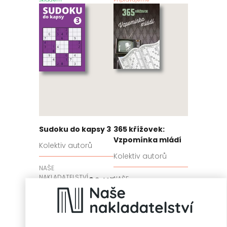
Sudoku do kapsy 3
365 křížovek:
Vzpomínka mládí
Kolektiv autorů
Kolektiv autorů
NAŠE
NAKLADATELSTVÍ
NAŠE
69
Kč
Připravujeme
NAKLADATELSTVÍ
199
Kč
Připravujeme