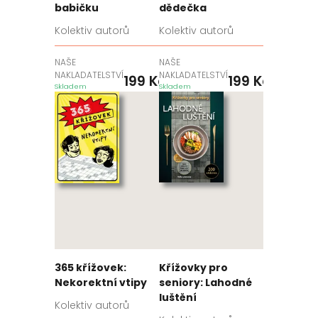
babičku
dědečka
Kolektiv autorů
Kolektiv autorů
NAŠE
NAŠE
NAKLADATELSTVÍ
NAKLADATELSTVÍ
199
Kč
199
Kč
Skladem
Skladem
365 křížovek:
Křížovky pro
Nekorektní vtipy
seniory: Lahodné
luštění
Kolektiv autorů