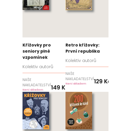
Křížovky pro
Retro křížovky:
seniory plné
První republika
vzpomínek
Kolektiv autorů
Kolektiv autorů
NAŠE
NAKLADATELSTVÍ
NAŠE
129
Kč
Není skladem
NAKLADATELSTVÍ
149
Kč
Není skladem