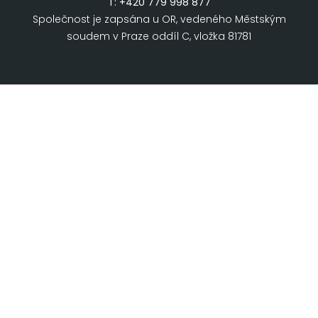
T:
+420 779 998 877
Společnost je zapsána u OR, vedeného Městským
soudem v Praze oddíl C, vložka 81781