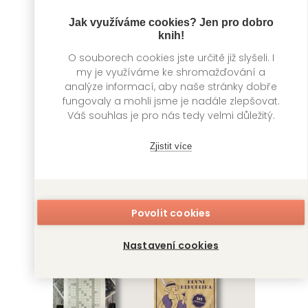
Jak využíváme cookies? Jen pro dobro
knih!
O souborech cookies jste určitě již slyšeli. I
my je využíváme ke shromažďování a
analýze informací, aby naše stránky dobře
fungovaly a mohli jsme je nadále zlepšovat.
Váš souhlas je pro nás tedy velmi důležitý.
Sudoku do kapsy 2
Křížovky pro
Zjistit více
seniory: Domácí
Kolektiv autorů
lékař
Kolektiv autorů
NAŠE
NAKLADATELSTVÍ
69
Kč
Není skladem
Povolit cookies
NAŠE
NAKLADATELSTVÍ
199
Kč
Není skladem
Nastavení cookies