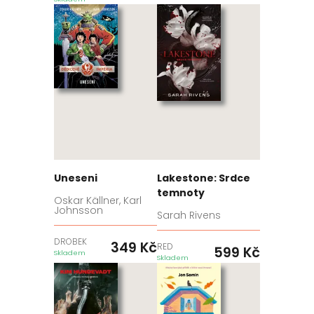
Uneseni
Lakestone: Srdce
temnoty
Oskar Källner, Karl
Johnsson
Sarah Rivens
DROBEK
349
Kč
RED
599
Kč
Skladem
Skladem