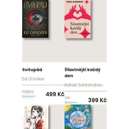
Svitupád
Šťastnější každý
den
Ed Crocker
Rafael Santandreu
FOBOS
499
Kč
Skladem
VIA
399
Kč
Skladem