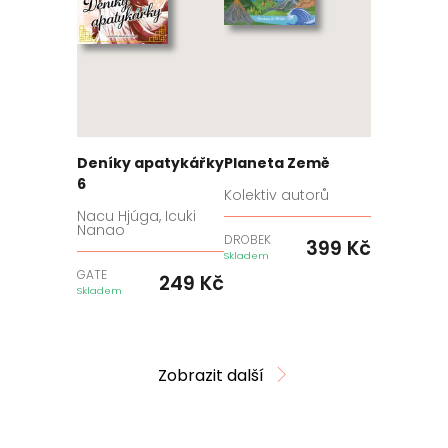
Deníky apatykářky
Planeta Země
6
Kolektiv autorů
Nacu Hjúga, Icuki
Nanao
DROBEK
399
Kč
Skladem
GATE
249
Kč
Skladem
Zobrazit další