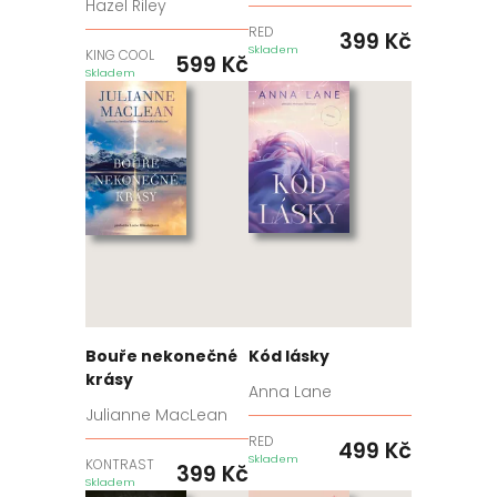
Hazel Riley
RED
399
Kč
Skladem
KING COOL
599
Kč
Skladem
Bouře nekonečné
Kód lásky
krásy
Anna Lane
Julianne MacLean
RED
499
Kč
Skladem
KONTRAST
399
Kč
Skladem