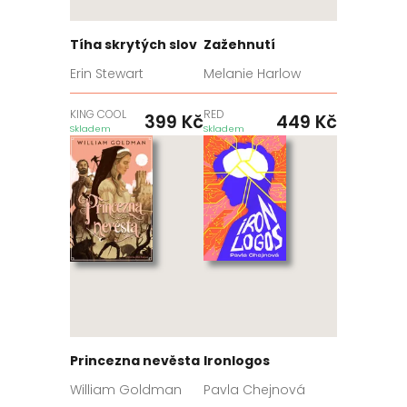
Tíha skrytých slov
Zažehnutí
Erin Stewart
Melanie Harlow
KING COOL
RED
399
Kč
449
Kč
Skladem
Skladem
Princezna nevěsta
Ironlogos
William Goldman
Pavla Chejnová