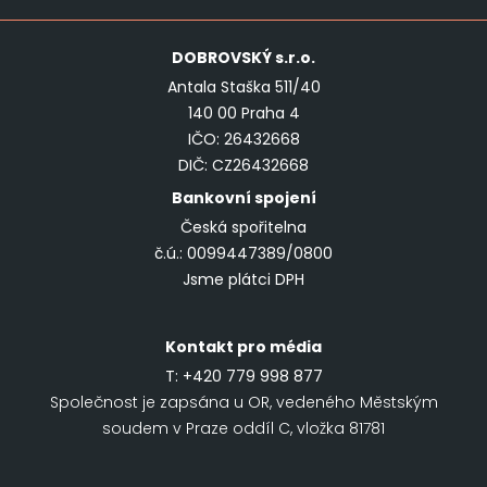
DOBROVSKÝ
s.r.o.
Antala Staška 511/40
140 00 Praha 4
IČO: 26432668
DIČ: CZ26432668
Bankovní spojení
Česká spořitelna
č.ú.: 0099447389/0800
Jsme plátci DPH
Kontakt pro média
T:
+420 779 998 877
Společnost je zapsána u OR, vedeného Městským
soudem v Praze oddíl C, vložka 81781