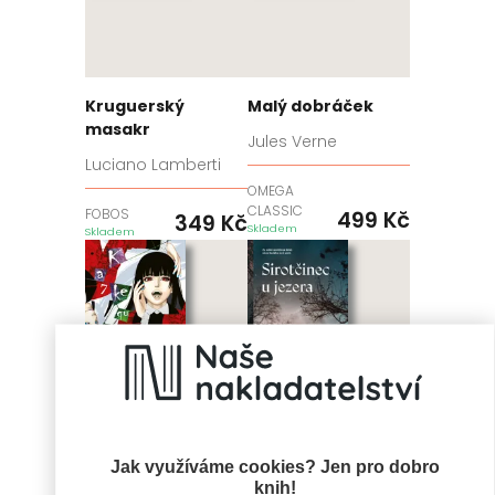
Kruguerský
Malý dobráček
masakr
Jules Verne
Luciano Lamberti
OMEGA
CLASSIC
FOBOS
499
Kč
349
Kč
Skladem
Skladem
Jak využíváme cookies? Jen pro dobro
knih!