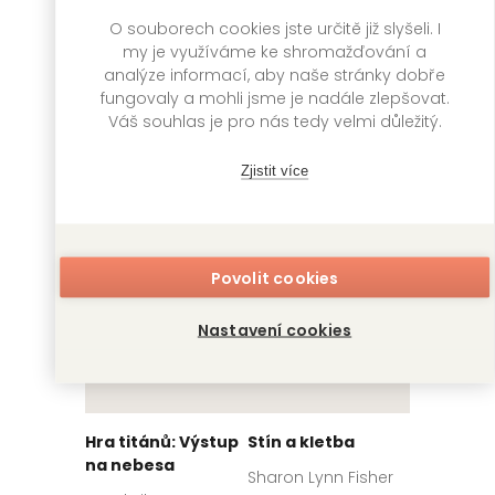
Kakegurui: Blázni
Sirotčinec u jezera
O souborech cookies jste určitě již slyšeli. I
do hazardu 7
my je využíváme ke shromažďování a
Daniel G. Miller
analýze informací, aby naše stránky dobře
Homura Kawamoto,
Toru Naomura
fungovaly a mohli jsme je nadále zlepšovat.
VENDETA
399
Kč
Váš souhlas je pro nás tedy velmi důležitý.
Skladem
GATE
249
Kč
Skladem
Zjistit více
Povolit cookies
Nastavení cookies
Hra titánů: Výstup
Stín a kletba
na nebesa
Sharon Lynn Fisher