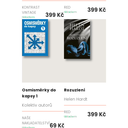
KONTRAST
RED
399
Kč
VINTAGE
Skladem
399
Kč
Skladem
Osmisměrky do
Rozuzlení
kapsy 1
Helen Hardt
Kolektiv autorů
RED
399
Kč
Skladem
NAŠE
NAKLADATELSTVÍ
69
Kč
Skladem