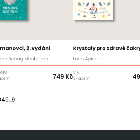
manovci, 2. vydání
Krystaly pro zdravé čakr
mon Sebag Montefiore
Luca Apicela
NGEA
VIA
749 Kč
49
ladem
Skladem
3
4
5
...
9