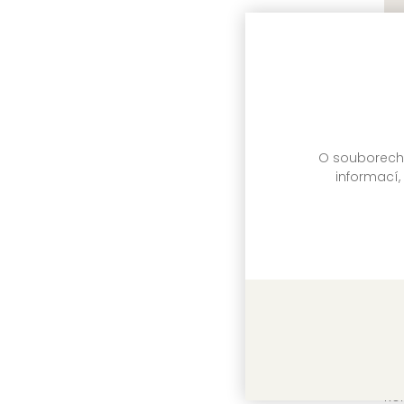
Ka
Kol
VIA
Sk
O souborech c
informací,
Ka
Kol