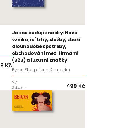
Jak se budují značky: Nově
vznikající trhy, služby, zboží
dlouhodobé spotřeby,
obchodování mezi firmami
(B2B) a luxusní značky
9 Kč
Byron Sharp, Jenni Romaniuk
VIA
499 Kč
Skladem