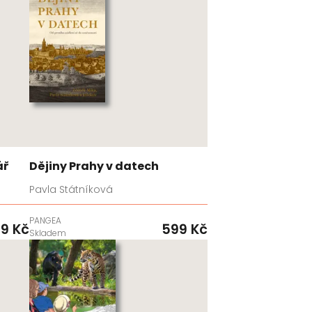
ář
Dějiny Prahy v datech
Pavla Státníková
PANGEA
99 Kč
599 Kč
Skladem