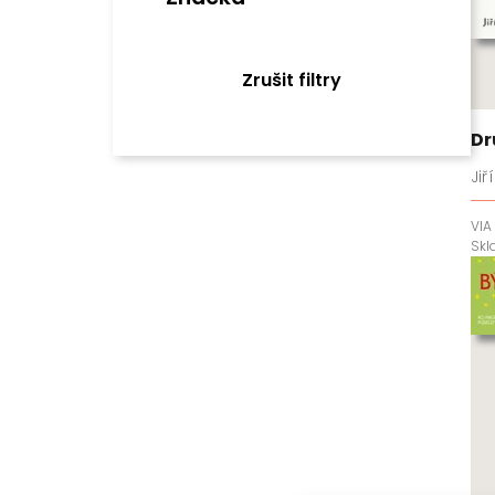
Zrušit filtry
Dr
Jiř
VIA
Sk