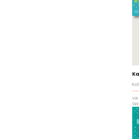
Ka
Kol
VIA
Sk