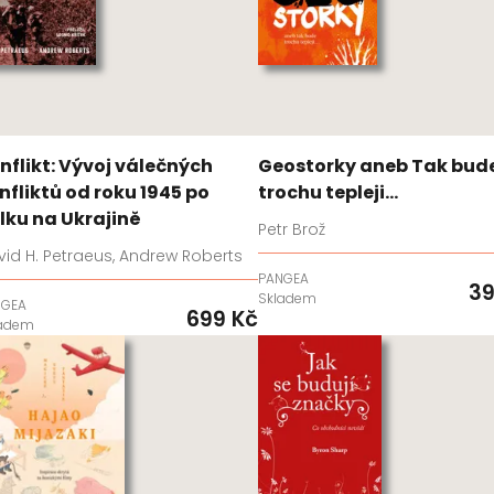
nflikt: Vývoj válečných
Geostorky aneb Tak bud
nfliktů od roku 1945 po
trochu tepleji...
lku na Ukrajině
Petr Brož
id H. Petraeus, Andrew Roberts
PANGEA
39
Skladem
NGEA
699 Kč
ladem