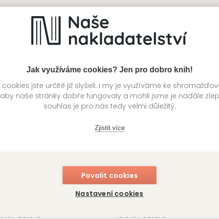
pesní horoskop: Býk
Kapesní horoskop: Blížen
ektiv autorů
Kolektiv autorů
VIA
199 Kč
1
ladem
Skladem
Jak využíváme cookies? Jen pro dobro knih!
ookies jste určitě již slyšeli. I my je využíváme ke shromažďo
 aby naše stránky dobře fungovaly a mohli jsme je nadále zle
souhlas je pro nás tedy velmi důležitý.
Zjistit více
Povolit cookies
Nastavení cookies
pesní horoskop: Lev
Kapesní horoskop: Pann
ektiv autorů
Kolektiv autorů