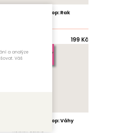
ci
Kapesní horoskop: Rak
Kolektiv autorů
VIA
99 Kč
199 Kč
Skladem
vání a analýze
pšovat. Váš
a
Kapesní horoskop: Váhy
Kolektiv autorů