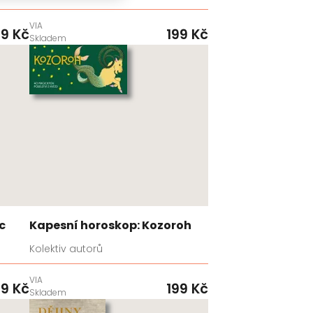
VIA
99 Kč
199 Kč
Skladem
c
Kapesní horoskop: Kozoroh
Kolektiv autorů
VIA
99 Kč
199 Kč
Skladem