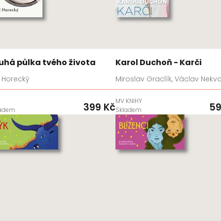
uhá půlka tvého života
Karol Duchoň - Karči
í Horecký
Miroslav Graclík, Václav Nekva
MV KNIHY
399 Kč
59
ladem
Skladem