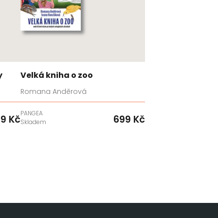
y
Velká kniha o zoo
Romana Anděrová
PANGEA
9 Kč
699 Kč
Skladem