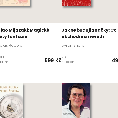
jao Mijazaki: Magické
Jak se budují značky: Co
ěty fantazie
obchodníci nevědí
colas Rapold
Byron Sharp
OBEK
VIA
699 Kč
49
ladem
Skladem