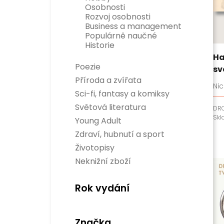
Osobnosti
Rozvoj osobnosti
Business a management
Populárně naučné
Historie
Ha
Poezie
sv
Příroda a zvířata
Ni
Sci-fi, fantasy a komiksy
Sci-fi
Světová literatura
DR
Fantasy
Divadelní hry
Sk
Young Adult
Komiksy
Světová beletrie
Verneovky
Zdraví, hubnutí a sport
Gamebooky
Sport
Životopisy
Manga
Zdraví a hubnutí
Neknižní zboží
Rok vydání
Značka