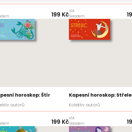
VIA
199 Kč
1
ladem
Skladem
pesní horoskop: Štír
Kapesní horoskop: Střele
ektiv autorů
Kolektiv autorů
VIA
199 Kč
1
ladem
Skladem