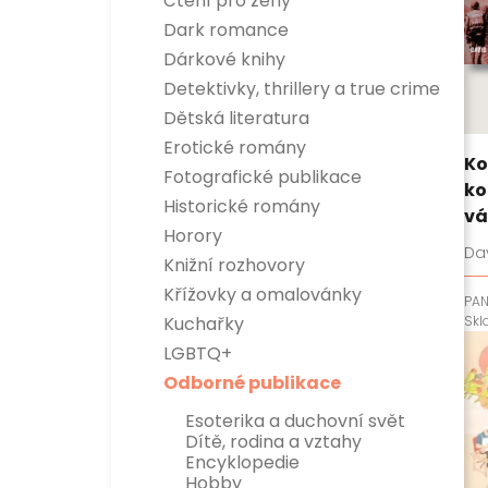
Čtení pro ženy
Dark romance
Dárkové knihy
Detektivky, thrillery a true crime
Detektivky
Dětská literatura
True crime
Dětská naučná
Erotické romány
Thrillery
Dětská beletrie
Ko
Fotografické publikace
ko
Historické romány
vá
Horory
Dav
Knižní rozhovory
Křížovky a omalovánky
PA
Sk
Kuchařky
LGBTQ+
Odborné publikace
Esoterika a duchovní svět
Dítě, rodina a vztahy
Encyklopedie
Hobby