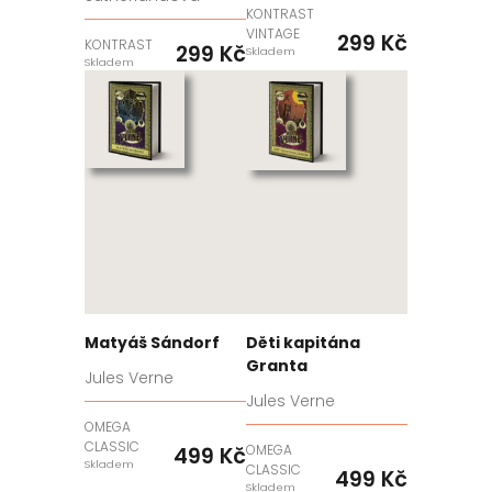
KONTRAST
VINTAGE
299 Kč
KONTRAST
299 Kč
Skladem
Skladem
Matyáš Sándorf
Děti kapitána
Granta
Jules Verne
Jules Verne
OMEGA
CLASSIC
OMEGA
499 Kč
Skladem
CLASSIC
499 Kč
Skladem