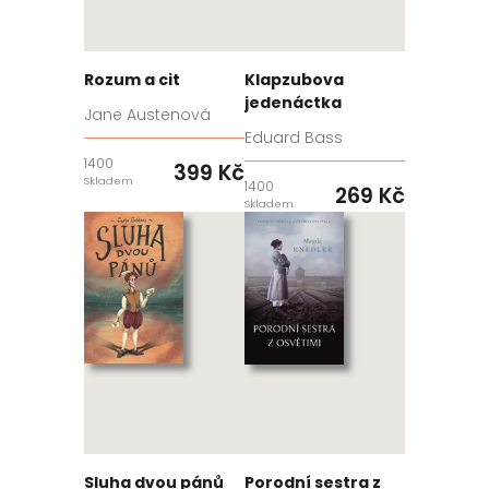
Rozum a cit
Klapzubova
jedenáctka
Jane Austenová
Eduard Bass
1400
399 Kč
Skladem
1400
269 Kč
Skladem
Sluha dvou pánů
Porodní sestra z