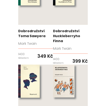
Dobrodružství
Dobrodružství
Toma Sawyera
Huckleberryho
Finna
Mark Twain
Mark Twain
1400
349 Kč
Skladem
1400
399 Kč
Skladem