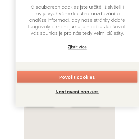
O souborech cookies jste určitě již slyšeli. I
my je využíváme ke shromažďování a
analýze informací, aby naše stránky dobře
fungovaly a mohli jsme je nadále zlepšovat.
Váš souhlas je pro nás tedy velmi důležitý.
Dva roky prázdnin
Cesta kolem světa
za 80 dní
Jules Verne
Zjistit více
Jules Verne
OMEGA
CLASSIC
OMEGA
349 Kč
Skladem
CLASSIC
299 Kč
Skladem
Povolit cookies
Nastavení cookies