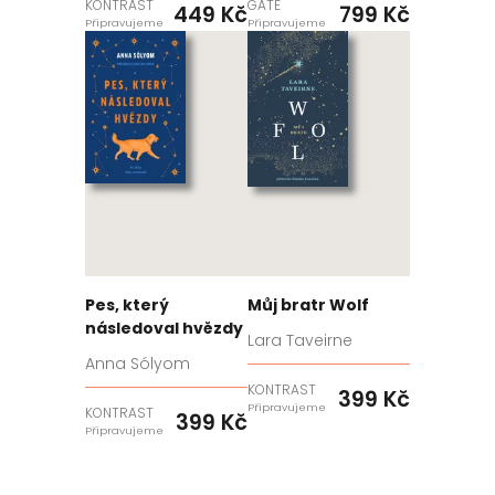
KONTRAST
GATE
449 Kč
799 Kč
Připravujeme
Připravujeme
Pes, který
Můj bratr Wolf
následoval hvězdy
Lara Taveirne
Anna Sólyom
KONTRAST
399 Kč
Připravujeme
KONTRAST
399 Kč
Připravujeme