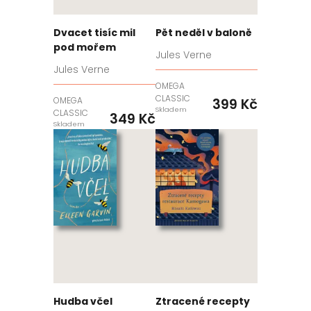
Dvacet tisíc mil
Pět neděl v baloně
pod mořem
Jules Verne
Jules Verne
OMEGA
CLASSIC
OMEGA
399 Kč
Skladem
CLASSIC
349 Kč
Skladem
Hudba včel
Ztracené recepty