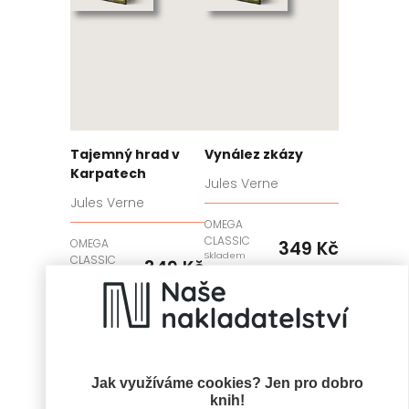
Tajemný hrad v
Vynález zkázy
Karpatech
Jules Verne
Jules Verne
OMEGA
CLASSIC
OMEGA
349 Kč
Skladem
CLASSIC
349 Kč
Skladem
Jak využíváme cookies? Jen pro dobro
knih!