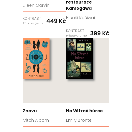
restaurace
Eileen Garvin
Kamogawa
Hisaši Kašiwai
KONTRAST
449 Kč
Připravujeme
KONTRAST
399 Kč
Připravujeme
Znovu
Na Větrné hůrce
Mitch Albom
Emily Brontë