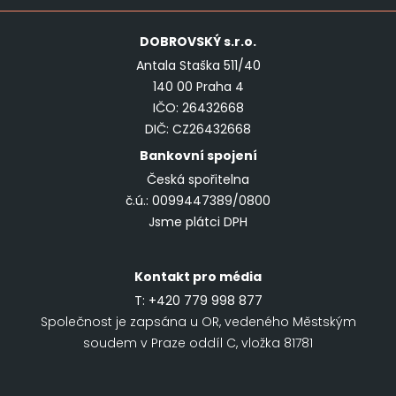
DOBROVSKÝ
s.r.o.
Antala Staška 511/40
140 00 Praha 4
IČO: 26432668
DIČ: CZ26432668
Bankovní spojení
Česká spořitelna
č.ú.: 0099447389/0800
Jsme plátci DPH
Kontakt pro média
T:
+420 779 998 877
Společnost je zapsána u OR, vedeného Městským
soudem v Praze oddíl C, vložka 81781