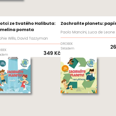
rotci ze Svatého Halibuta:
Zachraňte planetu: papí
melina pomsta
Paolo Mancini, Luca de Leone
hie Wills, David Tazzyman
DROBEK
26
Skladem
OBEK
349 Kč
ladem