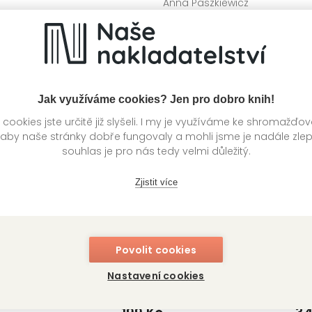
Anna Paszkiewicz
ektiv autorů
DROBEK
1
Skladem
OBEK
229 Kč
ladem
Jak využíváme cookies? Jen pro dobro knih!
ookies jste určitě již slyšeli. I my je využíváme ke shromažďo
 aby naše stránky dobře fungovaly a mohli jsme je nadále zle
souhlas je pro nás tedy velmi důležitý.
Zjistit více
utá: V zoo
Neotvírat!!! Rezavé!
Povolit cookies
na Paszkiewicz
Charlotte Habersack
Nastavení cookies
OBEK
DROBEK