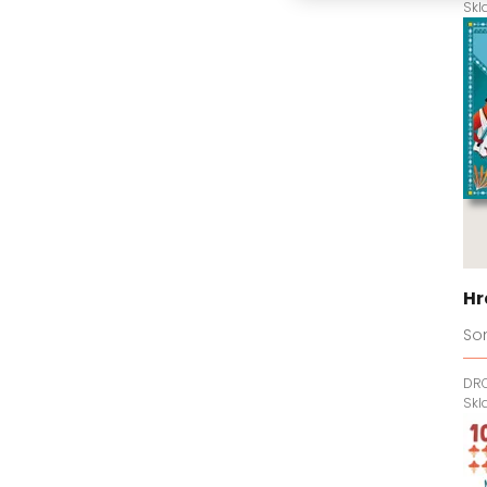
Sk
Hr
Son
DR
Sk