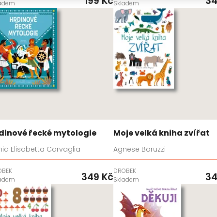
199 Kč
34
ladem
Skladem
dinové řecké mytologie
Moje velká kniha zvířat
ia Elisabetta Carvaglia
Agnese Baruzzi
OBEK
DROBEK
349 Kč
34
ladem
Skladem