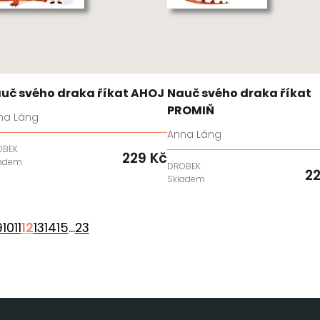
uč svého draka říkat AHOJ
Nauč svého draka říkat
PROMIŇ
na Láng
Anna Láng
OBEK
229 Kč
ladem
DROBEK
22
Skladem
9
10
11
12
13
14
15
...
23