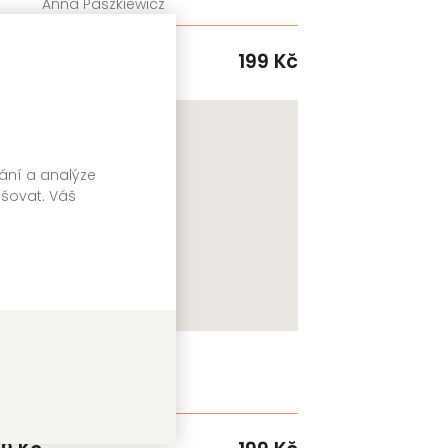
Anna Paszkiewicz
DROBEK
99 Kč
199 Kč
Skladem
vání a analýze
pšovat. Váš
Přísloví
Zdeněk Smetana
DROBEK