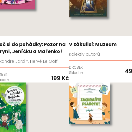
oč si do pohádky: Pozor na
V zákulisí: Muzeum
ryni, Jeníčku a Mařenko!
Kolektiv autorů
xandre Jardin, Hervé Le Goff
DROBEK
49
Skladem
OBEK
199 Kč
ladem