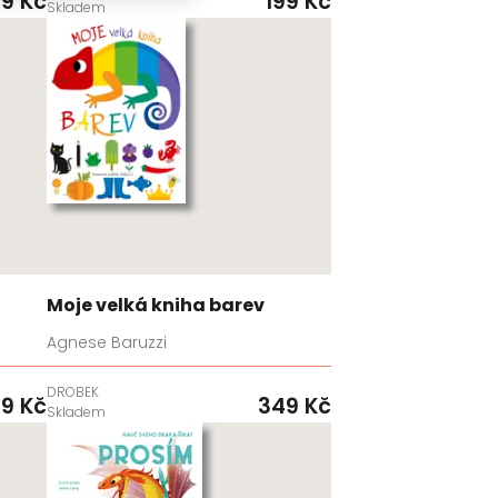
9 Kč
199 Kč
Skladem
Moje velká kniha barev
Agnese Baruzzi
DROBEK
9 Kč
349 Kč
Skladem