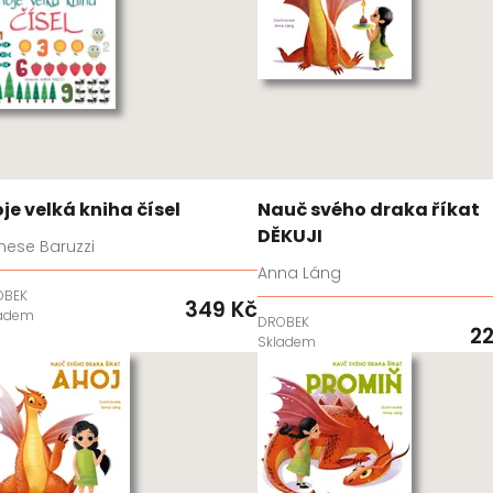
je velká kniha čísel
Nauč svého draka říkat
DĚKUJI
nese Baruzzi
Anna Láng
OBEK
349 Kč
ladem
DROBEK
22
Skladem