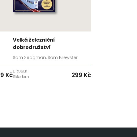
Velká železniční
dobrodružství
Sam Sedgman, Sam Brewster
DROBEK
9 Kč
299 Kč
Skladem