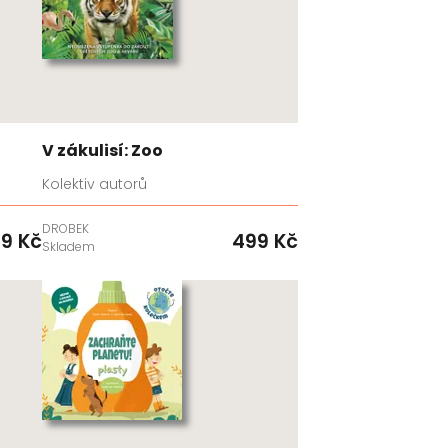
V zákulisí: Zoo
Kolektiv autorů
DROBEK
9 Kč
499 Kč
Skladem