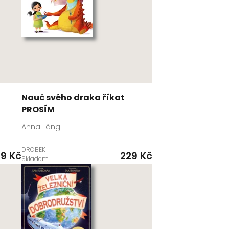
Nauč svého draka říkat
PROSÍM
Anna Láng
DROBEK
9 Kč
229 Kč
Skladem