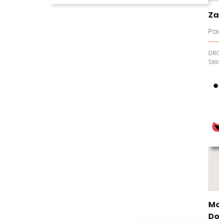
Za
Pa
DR
Sk
Mo
D