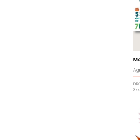
Mo
Ag
DR
Sk