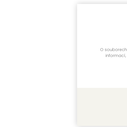
Kol
DR
Sk
O souborech c
informací,
Žl
An
DR