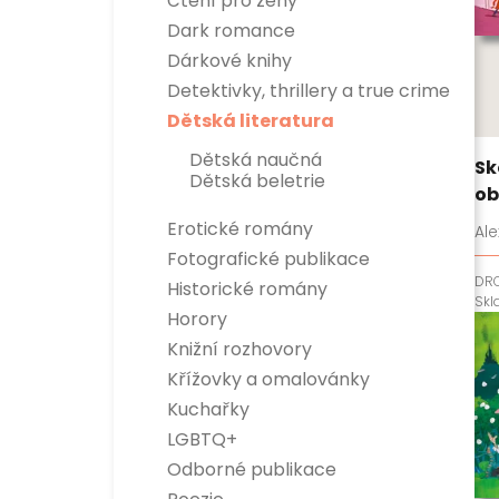
Čtení pro ženy
Dark romance
Dárkové knihy
Detektivky, thrillery a true crime
Detektivky
Dětská literatura
True crime
Thrillery
Dětská naučná
Sk
Dětská beletrie
ob
Erotické romány
Ale
Fotografické publikace
DR
Historické romány
Sk
Horory
Knižní rozhovory
Křížovky a omalovánky
Kuchařky
LGBTQ+
Odborné publikace
Esoterika a duchovní svět