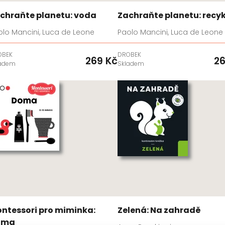
chraňte planetu: voda
Zachraňte planetu: recy
olo Mancini, Luca de Leone
Paolo Mancini, Luca de Leone
OBEK
DROBEK
269 Kč
26
ladem
Skladem
ntessori pro miminka:
Zelená: Na zahradě
oma