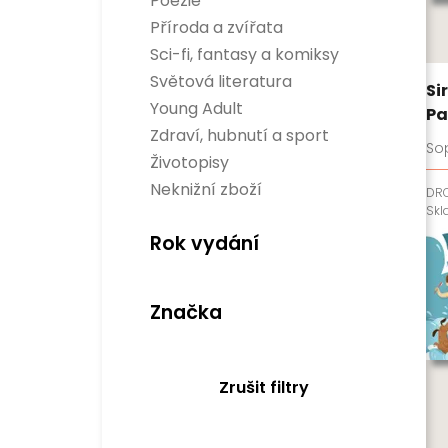
Poezie
Dítě, rodina a vztahy
Příroda a zvířata
Encyklopedie
Hobby
Sci-fi, fantasy a komiksy
Osobnosti
Sci-fi
Světová literatura
Rozvoj osobnosti
Si
Fantasy
Divadelní hry
Business a management
Young Adult
Komiksy
Pa
Světová beletrie
Populárně naučné
Verneovky
Zdraví, hubnutí a sport
Historie
Sop
Gamebooky
Sport
Životopisy
Manga
Zdraví a hubnutí
Neknižní zboží
DR
Sk
Rok vydání
Značka
Zrušit filtry