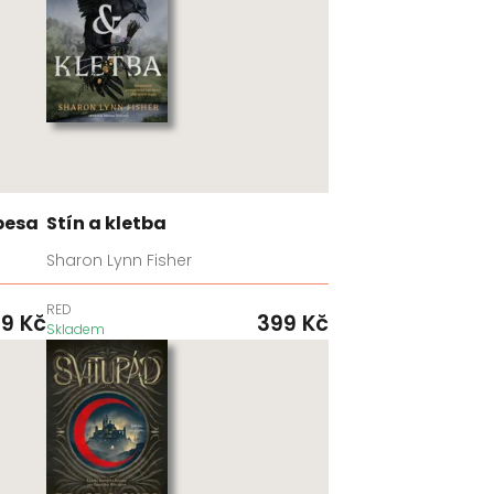
besa
Stín a kletba
Sharon Lynn Fisher
RED
99
Kč
399
Kč
Skladem