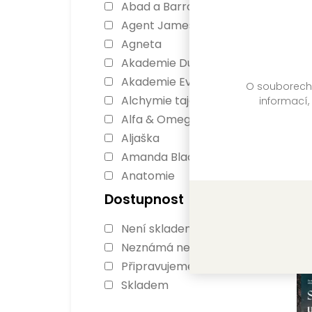
Abad a Barrosová
Agent James Ryker
Agneta
Akademie Dunbridge
Akademie Everfall
O souborech c
Alchymie tajemství
informací,
Alfa & Omega
Aljaška
Amanda Blacková
Anatomie
Kr
Antonia Scottová
Dostupnost
Lu
Ashbourne
Není skladem
Ashen Torment
FO
Neznámá nedostupnost
Ať se stane cokoli
Sk
Připravujeme
Atomové šelmy
Skladem
Audioknihy Našeho
nakladatelství