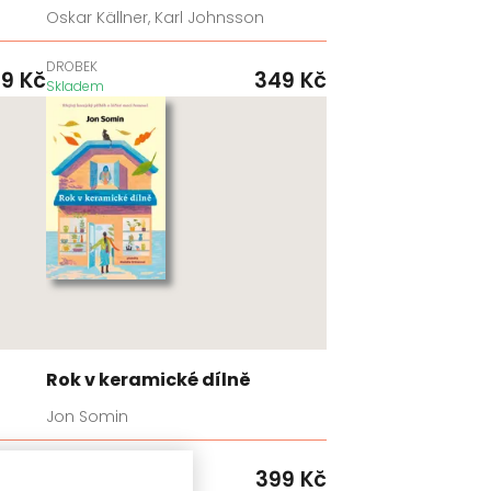
Oskar Källner, Karl Johnsson
DROBEK
99
Kč
349
Kč
Skladem
Rok v keramické dílně
Jon Somin
KONTRAST
99
Kč
399
Kč
Skladem