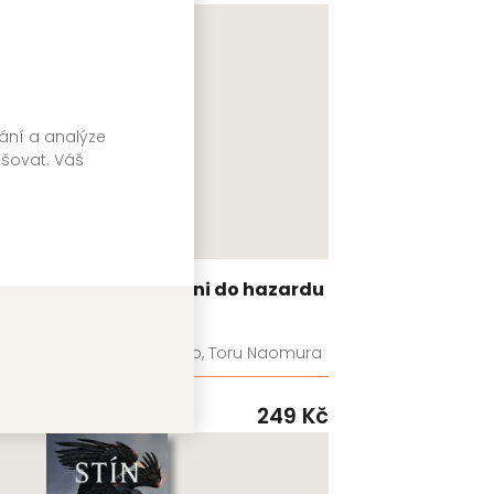
vání a analýze
pšovat. Váš
Kakegurui: Blázni do hazardu
7
Homura Kawamoto, Toru Naomura
99
Kč
GATE
249
Kč
Skladem