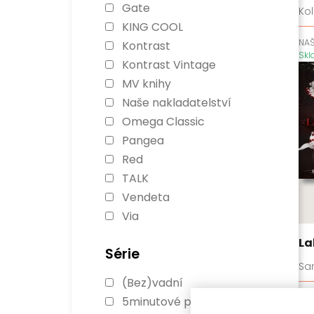
Gate
Kol
KING COOL
NAŠ
Kontrast
Sk
Kontrast Vintage
MV knihy
Naše nakladatelství
Omega Classic
Pangea
Red
TALK
Vendeta
Via
La
Série
Sa
(Bez)vadní
RE
5minutové pohádky
Sk