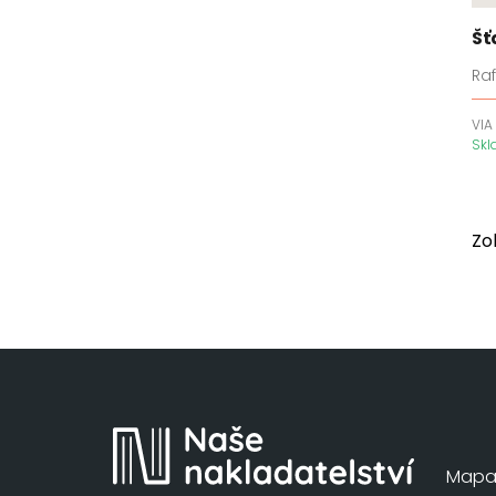
Dědictví havraního bratrstva
Šť
Démoni z Los Angeles
Ra
Den s tebou
Deníky apatykářky
VIA
Sk
Detektiv Anton Brekke
Detektiv Cormac Reilly
Detektiv Martin Juncker
Detektiv Megan Carpenter
Zo
Detektivové Archerová a
Quinn
Detektivové Kingová a
Laneová
Dirty Air
Dívka ze země Venku
Divý les
Dny v knihkupectví Morisaki
Mapa 
Do temnoty