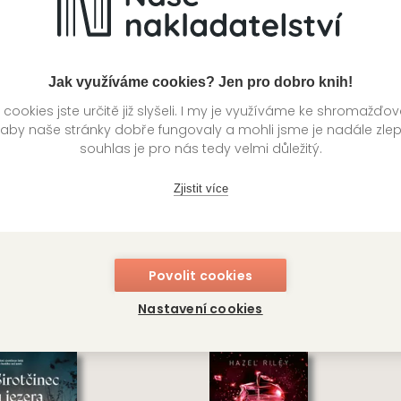
Jak využíváme cookies? Jen pro dobro knih!
ookies jste určitě již slyšeli. I my je využíváme ke shromažďo
 aby naše stránky dobře fungovaly a mohli jsme je nadále zle
souhlas je pro nás tedy velmi důležitý.
Zjistit více
uguerský masakr
Malý dobráček
ciano Lamberti
Jules Verne
Povolit cookies
BOS
OMEGA CLASSIC
Nastavení cookies
349
Kč
4
ladem
Skladem