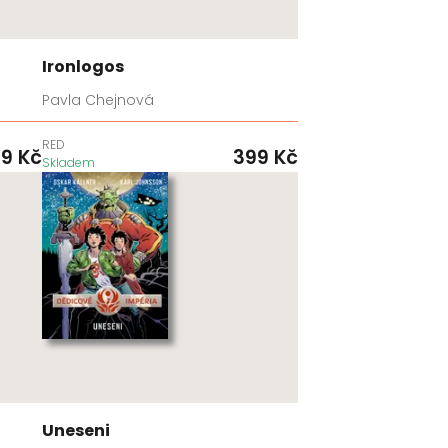
Ironlogos
Pavla Chejnová
RED
99
Kč
399
Kč
Skladem
Uneseni