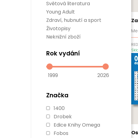
Sci-fi
Světová literatura
Rozvoj osobnosti
Fantasy
Divadelní hry
Business a management
Young Adult
Komiksy
Světová beletrie
Populárně naučné
Verneovky
Zdraví, hubnutí a sport
Za
Historie
Gamebooky
Sport
Životopisy
Manga
Me
Zdraví a hubnutí
Neknižní zboží
RE
Sk
Rok vydání
1999
2026
Značka
1400
Drobek
Edice Knihy Omega
Os
Fobos