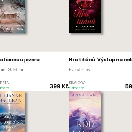
rotčinec u jezera
Hra titánů: Výstup na ne
iel G. Miller
Hazel Riley
DETA
KING COOL
399
Kč
5
ladem
Skladem