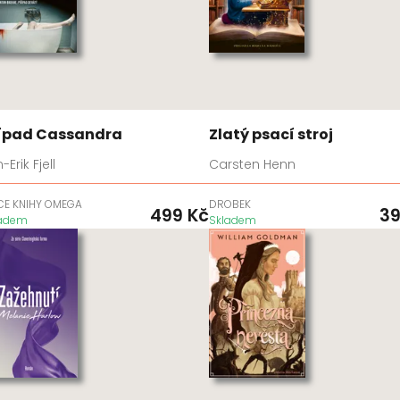
ípad Cassandra
Zlatý psací stroj
-Erik Fjell
Carsten Henn
CE KNIHY OMEGA
DROBEK
499
Kč
3
ladem
Skladem