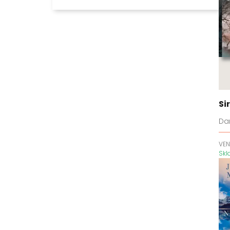
Aura
Beatrice Hyde-Clareová
Ben Koenig
Bílá tma
Bird Box
Blackwater
Blakemoreovi
Bláznivé dějiny
Si
Bohové a netvoři
Dan
Bohové a padouši
Bratři Costellovi
VEN
Sk
Bratři Macabovi
Bratři Steelové
BreakAway
Bubák
Bůh pláče potichu
Bylo nebylo jedno zlomené