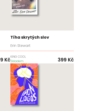
Tíha skrytých slov
Erin Stewart
KING COOL
99
Kč
399
Kč
Skladem