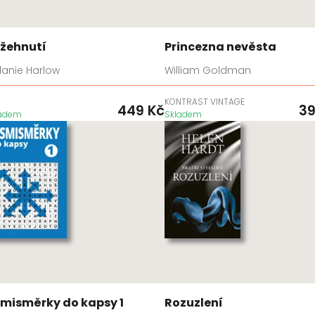
žehnutí
Princezna nevěsta
lanie Harlow
William Goldman
D
KONTRAST VINTAGE
449
Kč
3
ladem
Skladem
misměrky do kapsy 1
Rozuzlení