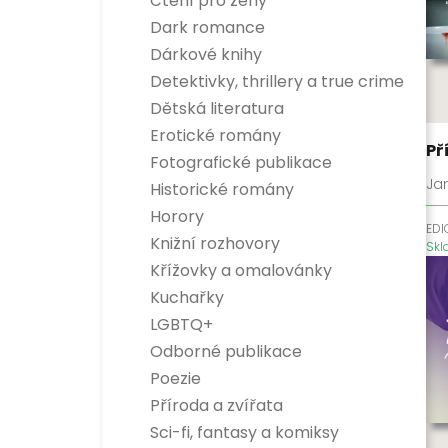
Čtení pro ženy
Dark romance
Dárkové knihy
Detektivky, thrillery a true crime
Detektivky
Dětská literatura
True crime
Dětská naučná
Erotické romány
Thrillery
Dětská beletrie
Př
Fotografické publikace
Jan
Historické romány
Horory
EDI
Knižní rozhovory
Sk
Křížovky a omalovánky
Kuchařky
LGBTQ+
Odborné publikace
Esoterika a duchovní svět
Poezie
Dítě, rodina a vztahy
Příroda a zvířata
Encyklopedie
Hobby
Sci-fi, fantasy a komiksy
Osobnosti