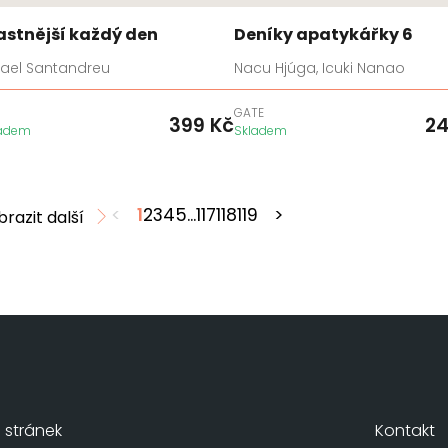
astnější každý den
Deníky apatykářky 6
fael Santandreu
Nacu Hjúga, Icuki Nanao
GATE
399
Kč
2
ladem
Skladem
<
1
2
3
4
5
...
117
118
119
>
brazit další
stránek
Kontakt