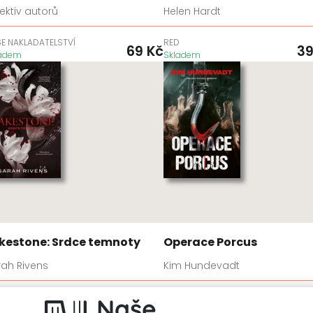
ektiv autorů
Helen Hardt
E NAKLADATELSTVÍ
RED
69
Kč
3
ladem
Skladem
kestone: Srdce temnoty
Operace Porcus
rah Rivens
Kim Hundevadt
D
VENDETA
599
Kč
4
ladem
Skladem