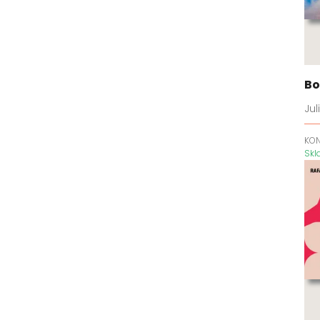
srdce
Caraval
Carlové
Černá zima
Bo
Černojazyk
Charlotte Staffordová
Ju
Cherry Hill
KO
Chlapci
Sk
Chlapci z Avixu
Chvilka pro lepší život
Cizinka
Cloverleighská farma
Co když...
Dale Carnegie Training
Dark Elements
Dcera čarodějnice
Dědicové impéria