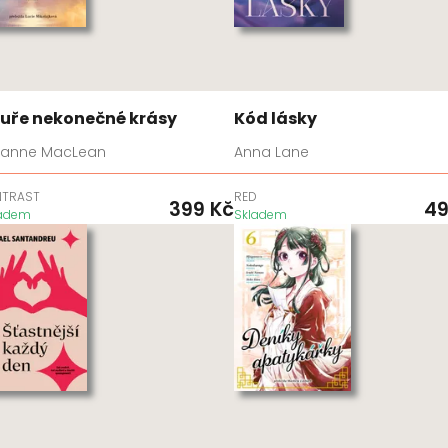
uře nekonečné krásy
Kód lásky
lianne MacLean
Anna Lane
NTRAST
RED
399
Kč
4
ladem
Skladem