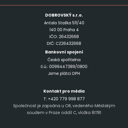
DOBROVSKÝ
s.r.o.
Antala Staška 511/40
140 00 Praha 4
IČO: 26432668
DIČ: CZ26432668
Bankovní spojení
Česká spořitelna
č.ú.: 0099447389/0800
Jsme plátci DPH
Kontakt pro média
T:
+420 779 998 877
Společnost je zapsána u OR, vedeného Městským
soudem v Praze oddíl C, vložka 81781