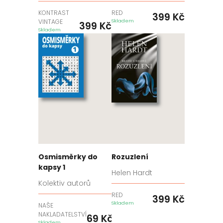
KONTRAST
RED
399
Kč
VINTAGE
Skladem
399
Kč
Skladem
Osmisměrky do
Rozuzlení
kapsy 1
Helen Hardt
Kolektiv autorů
RED
399
Kč
Skladem
NAŠE
NAKLADATELSTVÍ
69
Kč
Skladem