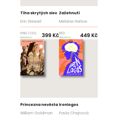
Tíha skrytých slov
Zažehnutí
Erin Stewart
Melanie Harlow
KING COOL
RED
399
Kč
449
Kč
Skladem
Skladem
Princezna nevěsta
Ironlogos
William Goldman
Pavla Chejnová