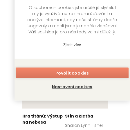
Kakegurui: Blázni
Sirotčinec u jezera
O souborech cookies jste určitě již slyšeli. I
do hazardu 7
my je využíváme ke shromažďování a
Daniel G. Miller
analýze informací, aby naše stránky dobře
Homura Kawamoto,
Toru Naomura
fungovaly a mohli jsme je nadále zlepšovat.
VENDETA
399
Kč
Váš souhlas je pro nás tedy velmi důležitý.
Skladem
GATE
249
Kč
Skladem
Zjistit více
Povolit cookies
Nastavení cookies
Hra titánů: Výstup
Stín a kletba
na nebesa
Sharon Lynn Fisher