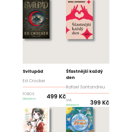
Svitupád
Šťastnější každý
den
Ed Crocker
Rafael Santandreu
FOBOS
499
Kč
Skladem
VIA
399
Kč
Skladem