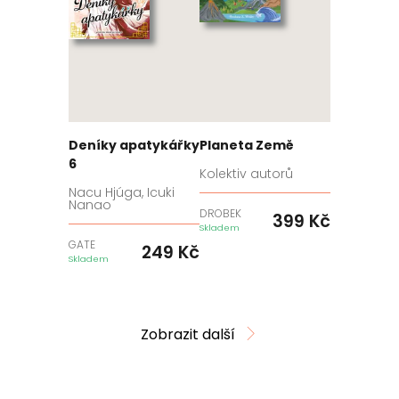
Deníky apatykářky
Planeta Země
6
Kolektiv autorů
Nacu Hjúga, Icuki
Nanao
DROBEK
399
Kč
Skladem
GATE
249
Kč
Skladem
Zobrazit další