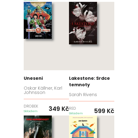
Uneseni
Lakestone: Srdce
temnoty
Oskar Källner, Karl
Johnsson
Sarah Rivens
DROBEK
349
Kč
RED
599
Kč
Skladem
Skladem