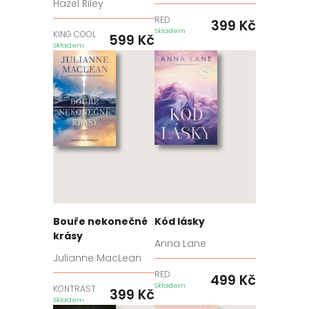
Hazel Riley
RED
399
Kč
Skladem
KING COOL
599
Kč
Skladem
Bouře nekonečné
Kód lásky
krásy
Anna Lane
Julianne MacLean
RED
499
Kč
Skladem
KONTRAST
399
Kč
Skladem