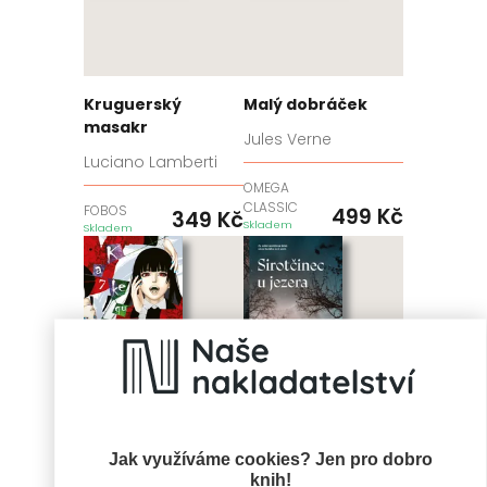
Kruguerský
Malý dobráček
masakr
Jules Verne
Luciano Lamberti
OMEGA
CLASSIC
FOBOS
499
Kč
349
Kč
Skladem
Skladem
Jak využíváme cookies? Jen pro dobro
knih!