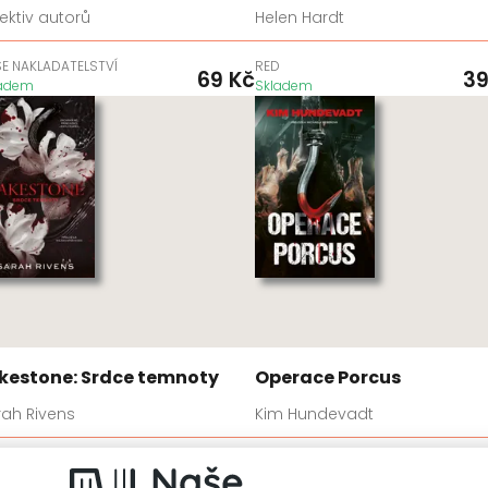
ektiv autorů
Helen Hardt
E NAKLADATELSTVÍ
RED
69
Kč
3
ladem
Skladem
kestone: Srdce temnoty
Operace Porcus
rah Rivens
Kim Hundevadt
D
VENDETA
599
Kč
4
ladem
Skladem