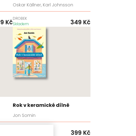
Oskar Källner, Karl Johnsson
DROBEK
99
Kč
349
Kč
Skladem
Rok v keramické dílně
Jon Somin
KONTRAST
99
Kč
399
Kč
Skladem