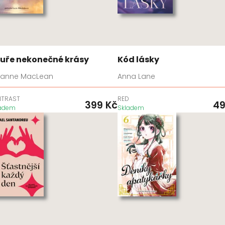
uře nekonečné krásy
Kód lásky
lianne MacLean
Anna Lane
NTRAST
RED
399
Kč
4
ladem
Skladem