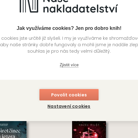
Jak využíváme cookies? Jen pro dobro knih!
ookies jste určitě již slyšeli. I my je využíváme ke shromažďo
 aby naše stránky dobře fungovaly a mohli jsme je nadále zle
souhlas je pro nás tedy velmi důležitý.
Zjistit více
uguerský masakr
Malý dobráček
ciano Lamberti
Jules Verne
Povolit cookies
BOS
OMEGA CLASSIC
Nastavení cookies
349
Kč
4
ladem
Skladem