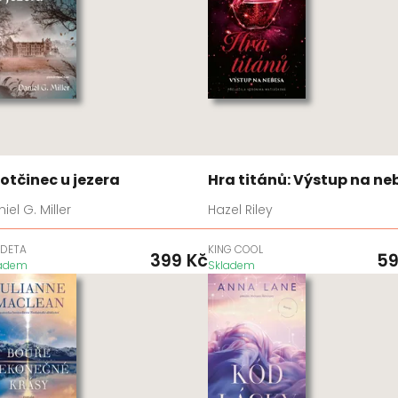
rotčinec u jezera
Hra titánů: Výstup na ne
iel G. Miller
Hazel Riley
DETA
KING COOL
399
Kč
5
ladem
Skladem