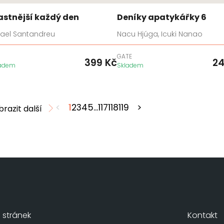
astnější každý den
Deníky apatykářky 6
fael Santandreu
Nacu Hjúga, Icuki Nanao
GATE
399
Kč
2
ladem
Skladem
<
1
2
3
4
5
...
117
118
119
>
brazit další
stránek
Kontakt