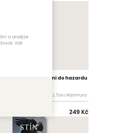
vání a analýze
pšovat. Váš
Kakegurui: Blázni do hazardu
7
Homura Kawamoto, Toru Naomura
99
Kč
GATE
249
Kč
Skladem