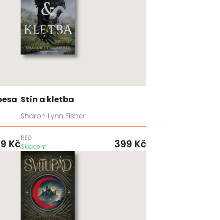
besa
Stín a kletba
Sharon Lynn Fisher
RED
99
Kč
399
Kč
Skladem