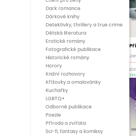
Čtení pro ženy
Dark romance
Dárkové knihy
Detektivky, thrillery a true crime
Detektivky
Dětská literatura
True crime
Dětská naučná
Erotické romány
Thrillery
Dětská beletrie
Př
Fotografické publikace
Jan
Historické romány
Horory
EDI
Knižní rozhovory
Sk
Křížovky a omalovánky
Kuchařky
LGBTQ+
Odborné publikace
Esoterika a duchovní svět
Poezie
Dítě, rodina a vztahy
Příroda a zvířata
Encyklopedie
Hobby
Sci-fi, fantasy a komiksy
Osobnosti