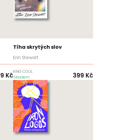
Tíha skrytých slov
Erin Stewart
KING COOL
99
Kč
399
Kč
Skladem