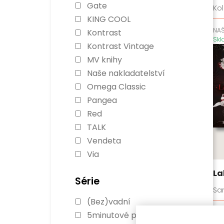
Gate
Kol
KING COOL
NAŠ
Kontrast
Sk
Kontrast Vintage
MV knihy
Naše nakladatelství
Omega Classic
Pangea
Red
TALK
Vendeta
Via
La
Série
Sa
(Bez)vadní
RE
5minutové pohádky
Sk