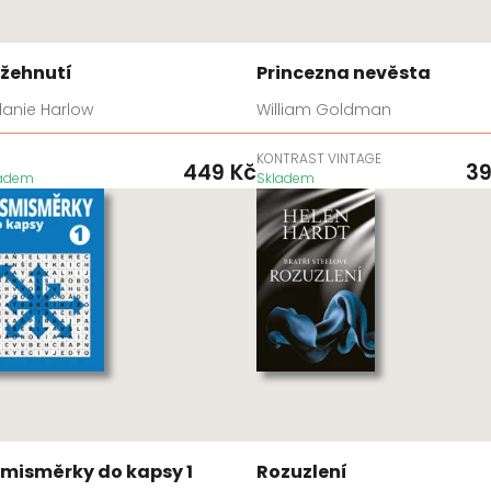
žehnutí
Princezna nevěsta
lanie Harlow
William Goldman
D
KONTRAST VINTAGE
449
Kč
3
ladem
Skladem
misměrky do kapsy 1
Rozuzlení