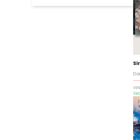
Aura
Beatrice Hyde-Clareová
Ben Koenig
Bílá tma
Bird Box
Blackwater
Blakemoreovi
Bláznivé dějiny
Si
Bohové a netvoři
Dan
Bohové a padouši
Bratři Costellovi
VEN
Sk
Bratři Macabovi
Bratři Steelové
BreakAway
Bubák
Bůh pláče potichu
Bylo nebylo jedno zlomené