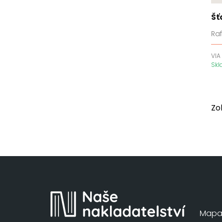
Dědictví havraního bratrstva
Šť
Démoni z Los Angeles
Ra
Den s tebou
Deníky apatykářky
VIA
Sk
Detektiv Anton Brekke
Detektiv Cormac Reilly
Detektiv Martin Juncker
Detektiv Megan Carpenter
Zo
Detektivové Archerová a
Quinn
Detektivové Kingová a
Laneová
Dirty Air
Dívka ze země Venku
Divý les
Dny v knihkupectví Morisaki
Mapa 
Do temnoty