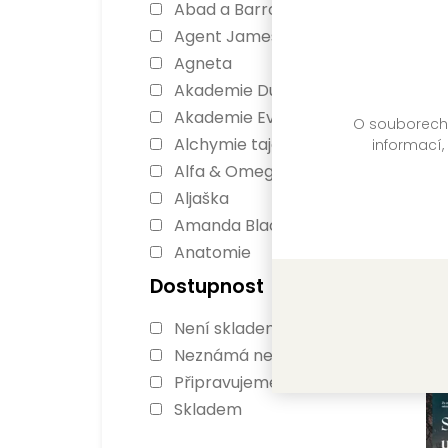
Abad a Barrosová
Agent James Ryker
Agneta
Akademie Dunbridge
Akademie Everfall
O souborech c
Alchymie tajemství
informací,
Alfa & Omega
Aljaška
Amanda Blacková
Anatomie
Kr
Antonia Scottová
Dostupnost
Lu
Ashbourne
Není skladem
Ashen Torment
FO
Neznámá nedostupnost
Ať se stane cokoli
Sk
Připravujeme
Atomové šelmy
Skladem
Audioknihy Našeho
nakladatelství