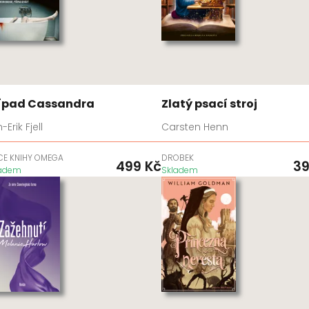
ípad Cassandra
Zlatý psací stroj
-Erik Fjell
Carsten Henn
CE KNIHY OMEGA
DROBEK
499
Kč
3
ladem
Skladem