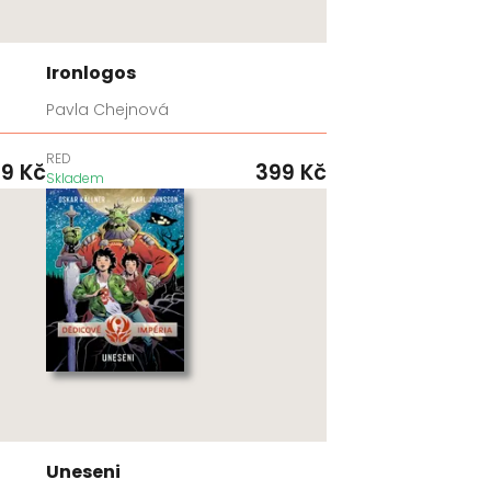
Ironlogos
Pavla Chejnová
RED
99
Kč
399
Kč
Skladem
Uneseni