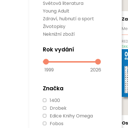
Sci-fi
Světová literatura
Rozvoj osobnosti
Fantasy
Divadelní hry
Business a management
Young Adult
Komiksy
Světová beletrie
Populárně naučné
Verneovky
Zdraví, hubnutí a sport
Za
Historie
Gamebooky
Sport
Životopisy
Manga
Me
Zdraví a hubnutí
Neknižní zboží
RE
Sk
Rok vydání
1999
2026
Značka
1400
Drobek
Edice Knihy Omega
Os
Fobos