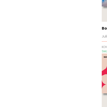
srdce
Caraval
Carlové
Černá zima
Bo
Černojazyk
Charlotte Staffordová
Ju
Cherry Hill
KO
Chlapci
Sk
Chlapci z Avixu
Chvilka pro lepší život
Cizinka
Cloverleighská farma
Co když...
Dale Carnegie Training
Dark Elements
Dcera čarodějnice
Dědicové impéria